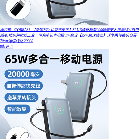
图拉斯（TORRAS）【新国标3c认证充电宝】SLUB快充新款20000毫安大容量65W自带
线AC插头伸缩线三合一可充笔记本电脑 1W毫安【35W急速快充】送苹果转换头自带
70cm伸缩线充 20000
0条评价