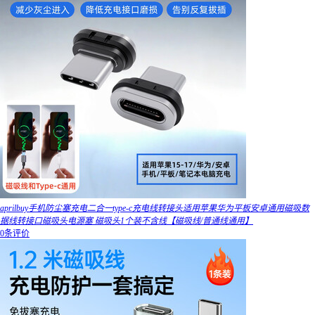
aprilbuy手机防尘塞充电二合一type-c充电线转接头适用苹果华为平板安卓通用磁吸数
据线转接口磁吸头电源塞 磁吸头1个装不含线【磁吸线/普通线通用】
0条评价