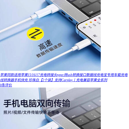
苹果同款适用苹果15/16/17充电转接头typec转usb转换接口数据线充电宝专用车载充电
线转换器手机快充 珍珠白【2个装】支持Carplay丨充电兼容苹果全系列
0条评价