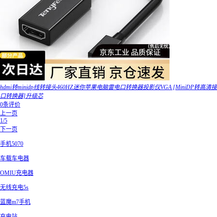
hdmi转minidp线转接头460HZ迷你苹果电脑雷电口转换器投影仪VGA [MiniDP转高清接
口转换器]升级芯
0条评价
上一页
1/5
下一页
手机5070
车载车电器
OMIU充电器
无线充电5s
蓝魔m7手机
充电站