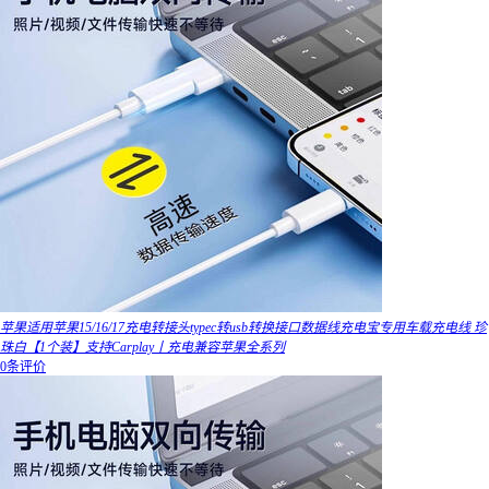
苹果适用苹果15/16/17充电转接头typec转usb转换接口数据线充电宝专用车载充电线 珍
珠白【1个装】支持Carplay丨充电兼容苹果全系列
0条评价