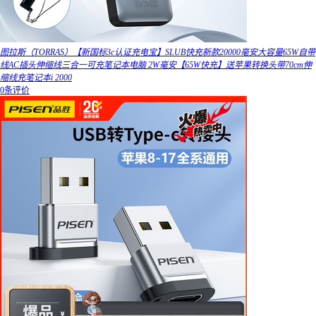
图拉斯（TORRAS）【新国标3c认证充电宝】SLUB快充新款20000毫安大容量65W自带
线AC插头伸缩线三合一可充笔记本电脑 2W毫安【65W快充】送苹果转换头带70cm伸
缩线充笔记本i 2000
0条评价