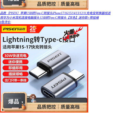
品胜（PISEN）苹果USB转Type-C转接头iPhone17/16/15/14/13/12/11充电宝转换器线适
用华为小米耳机连接电脑接头 USB转Type-C转接头【灰色】迷你款+带挂绳
0条评价