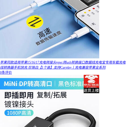
苹果同款适用苹果15/16/17充电转接头typec转usb转换接口数据线充电宝专用车载充电
线转换器手机快充 珍珠白【1个装】支持Carplay丨充电兼容苹果全系列
0条评价