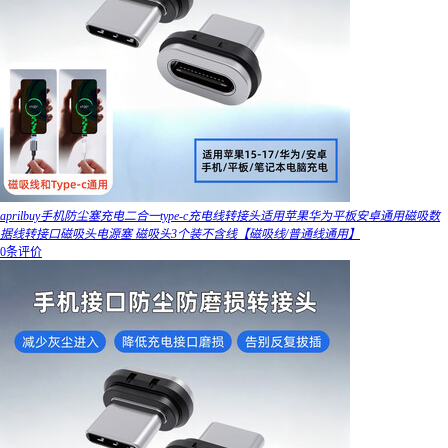
aprilbuy手机防尘塞充电二合一type-c充电线转接头适用苹果华为平板安卓通用磁吸数
据线转接口磁吸头电源塞 磁吸头3个装不含线【磁吸线/普通线通用】
0条评价