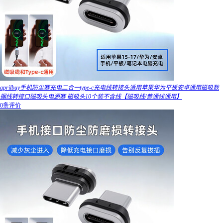
aprilbuy手机防尘塞充电二合一type-c充电线转接头适用苹果华为平板安卓通用磁吸数
据线转接口磁吸头电源塞 磁吸头10个装不含线【磁吸线/普通线通用】
0条评价