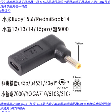
公牛插座面板插头转换器一转多多功能插线板快充明装电源扩展插座 方形+20W快充
支持苹果充电一转四
0条评价
埠帝适用小米Ruby15.6红米14/13英寸笔记本电脑电源适配器65W氮化镓充电器便携迷
你快充 4017转接头