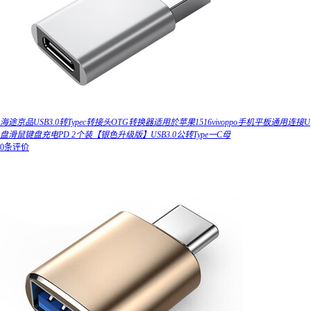
海途京品USB3.0转Typec转接头OTG转换器适用於苹果1516vivoppo手机平板通用连接U
盘滑鼠键盘充电PD 2个装【银色升级版】USB3.0公转Type一C母
0条评价