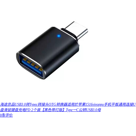
海途京品USB3.0转Typec转接头OTG转换器适用於苹果1516vivoppo手机平板通用连接U
盘滑鼠键盘充电PD 2个装【黑色带灯版】Type一C公转USB3.0母
0条评价