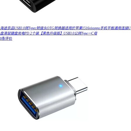
海途京品USB3.0转Typec转接头OTG转换器适用於苹果1516vivoppo手机平板通用连接U
盘滑鼠键盘充电PD 2个装【黑色升级版】USB3.0公转Type一C母
0条评价