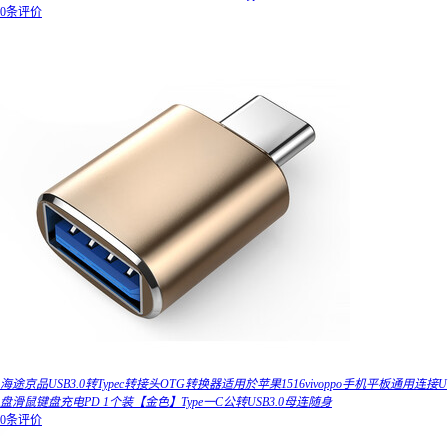
0条评价
海途京品USB3.0转Typec转接头OTG转换器适用於苹果1516vivoppo手机平板通用连接U
盘滑鼠键盘充电PD 1个装【金色】Type一C公转USB3.0母连随身
0条评价