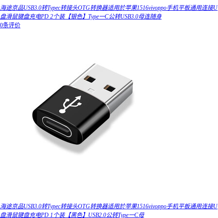
海途京品USB3.0转Typec转接头OTG转换器适用於苹果1516vivoppo手机平板通用连接U
盘滑鼠键盘充电PD 2个装【银色】Type一C公转USB3.0母连随身
0条评价
海途京品USB3.0转Typec转接头OTG转换器适用於苹果1516vivoppo手机平板通用连接U
盘滑鼠键盘充电PD 1个装【黑色】USB2.0公转Type一C母