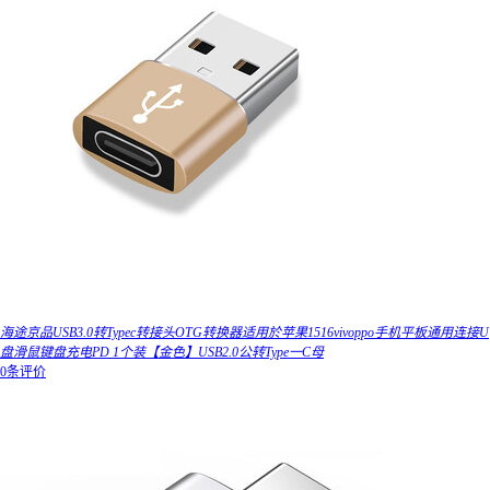
海途京品USB3.0转Typec转接头OTG转换器适用於苹果1516vivoppo手机平板通用连接U
盘滑鼠键盘充电PD 1个装【金色】USB2.0公转Type一C母
0条评价