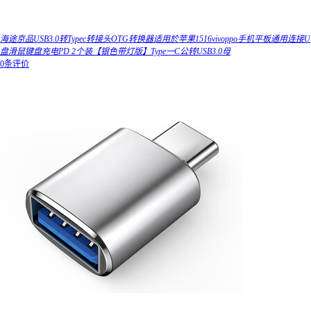
海途京品USB3.0转Typec转接头OTG转换器适用於苹果1516vivoppo手机平板通用连接U
盘滑鼠键盘充电PD 2个装【银色带灯版】Type一C公转USB3.0母
0条评价