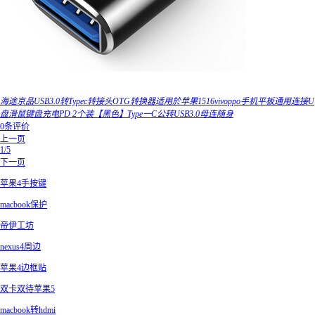
海途京品USB3.0转Typec转接头OTG转换器适用於苹果1516vivoppo手机平板通用连接U
盘滑鼠键盘充电PD 2个装【黑色】Type一C公转USB3.0母连随身
0条评价
上一页
1/5
下一页
苹果4手按键
macbook保护
帝伊工坊
nexus4周边
苹果4边框贴
双卡双待苹果5
macbook转hdmi