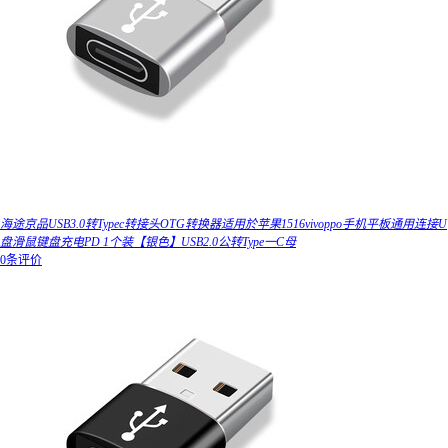
海途京品USB3.0转Typec转接头OTG转换器适用於苹果1516vivoppo手机平板通用连接U
盘滑鼠键盘充电PD 1个装【银色】USB2.0公转Type一C母
0条评价