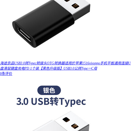
海途京品USB3.0转Typec转接头OTG转换器适用於苹果1516vivoppo手机平板通用连接U
盘滑鼠键盘充电PD 1个装【黑色升级版】USB3.0公转Type一C母
0条评价