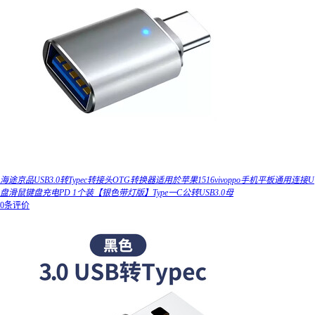
海途京品USB3.0转Typec转接头OTG转换器适用於苹果1516vivoppo手机平板通用连接U
盘滑鼠键盘充电PD 1个装【银色带灯版】Type一C公转USB3.0母
0条评价