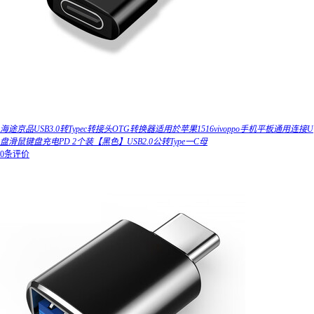
海途京品USB3.0转Typec转接头OTG转换器适用於苹果1516vivoppo手机平板通用连接U
盘滑鼠键盘充电PD 2个装【黑色】USB2.0公转Type一C母
0条评价