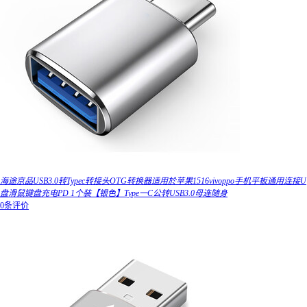
海途京品USB3.0转Typec转接头OTG转换器适用於苹果1516vivoppo手机平板通用连接U
盘滑鼠键盘充电PD 1个装【银色】Type一C公转USB3.0母连随身
0条评价