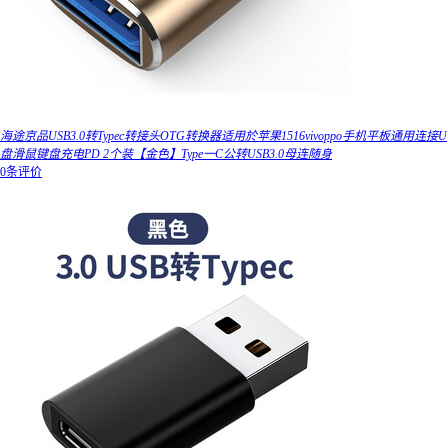
海途京品USB3.0转Typec转接头OTG转换器适用於苹果1516vivoppo手机平板通用连接U
盘滑鼠键盘充电PD 2个装【金色】Type一C公转USB3.0母连随身
0条评价