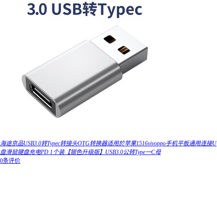
海途京品USB3.0转Typec转接头OTG转换器适用於苹果1516vivoppo手机平板通用连接U
盘滑鼠键盘充电PD 1个装【银色升级版】USB3.0公转Type一C母
0条评价