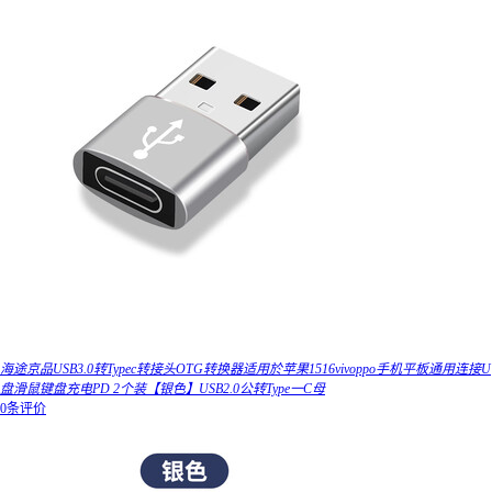
海途京品USB3.0转Typec转接头OTG转换器适用於苹果1516vivoppo手机平板通用连接U
盘滑鼠键盘充电PD 2个装【银色】USB2.0公转Type一C母
0条评价