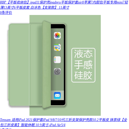
RBP【平板收纳包】ipad11保护壳ipadpro平板保护套air8苹果7内胆包平板专用mini7轻
薄13英寸6平板皮套 白冰色【支架款】 11英寸
0条评价
Tensam 适用iPad 2021保护套iPad 9/8/7/10代三折支架保护壳款10.2平板皮 抹茶绿【全
包三折皮套】智能休眠 10.9英寸-iPad Air5/4