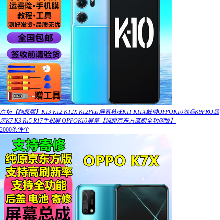
京坊【纯原版】K13 K12 K12X K12Plus屏幕总成K11 K11X触摸OPPOK10液晶K9PRO显
示K7 K3 R15 R17手机屏 OPPOK10屏幕【纯原京东方高刷全功能版】
2000条评价