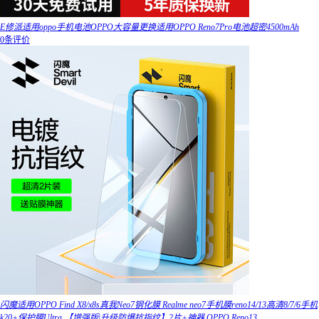
E修派适用oppo手机电池OPPO大容量更换适用OPPO Reno7Pro电池超密4500mAh
0条评价
闪魔适用OPPO Find X8/x8s真我Neo7钢化膜 Realme neo7手机膜reno14/13高清8/7/6手机
k20+保护膜Ultra 【增强版|升级防爆抗指纹】2片+神器 OPPO Reno13