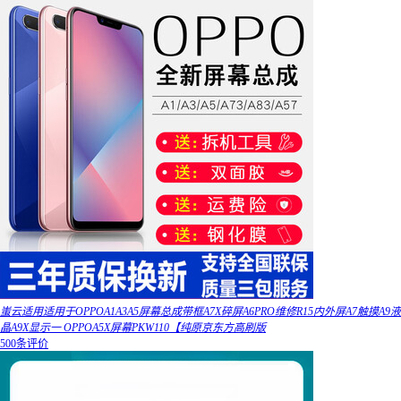
蚩云适用适用于OPPOA1A3A5屏幕总成带框A7X碎屏A6PRO维修R15内外屏A7触摸A9液
晶A9X显示一 OPPOA5X屏幕PKW110【纯原京东方高刷版
500条评价