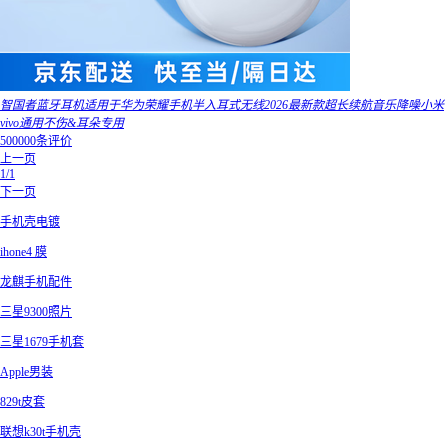
智国者蓝牙耳机适用于华为荣耀手机半入耳式无线2026最新款超长续航音乐降噪小米
vivo通用不伤&耳朵专用
500000条评价
上一页
1/1
下一页
手机壳电镀
ihone4 膜
龙麒手机配件
三星9300照片
三星1679手机套
Apple男装
829t皮套
联想k30t手机壳