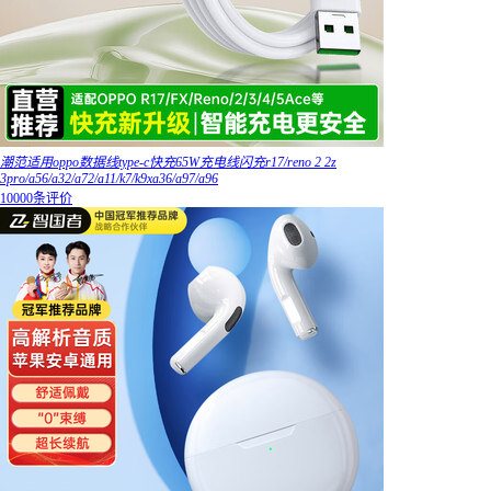
潮范适用oppo数据线type-c快充65W充电线闪充r17/reno 2 2z
3pro/a56/a32/a72/a11/k7/k9xa36/a97/a96
10000条评价