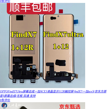
0条评价
OPPOFindX7Ultra屏幕总成一加ACE3液晶显示112R触控屏 findX7/一加ace3(京东方原
配)屏幕总成(无框 双通 支持
0条评价