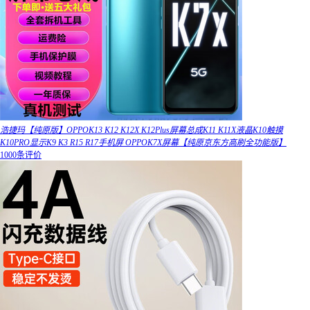
浩捷玛【纯原版】OPPOK13 K12 K12X K12Plus屏幕总成K11 K11X液晶K10触摸
K10PRO显示K9 K3 R15 R17手机屏 OPPOK7X屏幕【纯原京东方高刷全功能版】
1000条评价