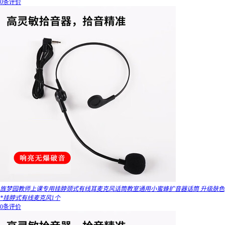
0条评价
旌梦园教师上课专用挂脖颈式有线耳麦克风话筒教室通用小蜜蜂扩音器话筒 升级肤色
*挂脖式有线麦克风1个
0条评价