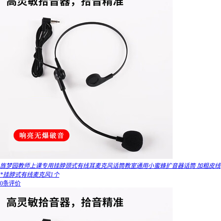
旌梦园教师上课专用挂脖颈式有线耳麦克风话筒教室通用小蜜蜂扩音器话筒 加粗皮线
*挂脖式有线麦克风1个
0条评价