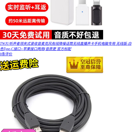
TWJU听声者领夹式录收音麦克风有线降噪话筒无线直播声卡手机电脑专用 无线版-白
色Type-C接口+苹果接口两用(音质更 官方标配
0条评价