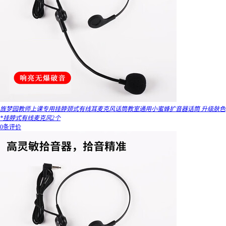
旌梦园教师上课专用挂脖颈式有线耳麦克风话筒教室通用小蜜蜂扩音器话筒 升级肤色
*挂脖式有线麦克风2个
0条评价