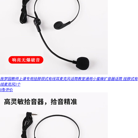
旌梦园教师上课专用挂脖颈式有线耳麦克风话筒教室通用小蜜蜂扩音器话筒 挂脖式有
线麦克风3个
0条评价