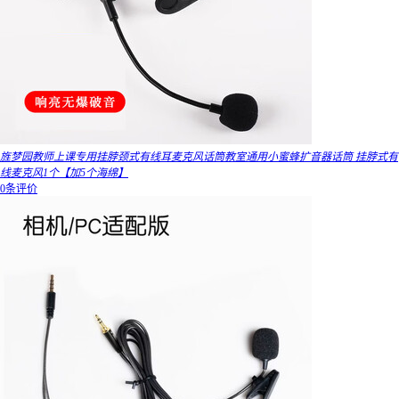
旌梦园教师上课专用挂脖颈式有线耳麦克风话筒教室通用小蜜蜂扩音器话筒 挂脖式有
线麦克风1个【加5个海绵】
0条评价