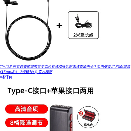
TWJU听声者领夹式录收音麦克风有线降噪话筒无线直播声卡手机电脑专用 吃播/录音
(3.5mm插头+2米延长线) 官方标配
0条评价