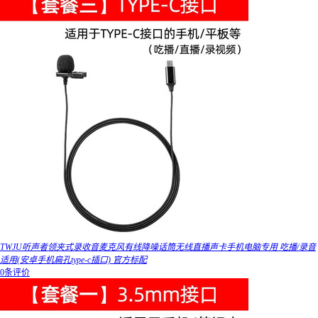
TWJU听声者领夹式录收音麦克风有线降噪话筒无线直播声卡手机电脑专用 吃播/录音
适用(安卓手机扁孔type-c插口) 官方标配
0条评价