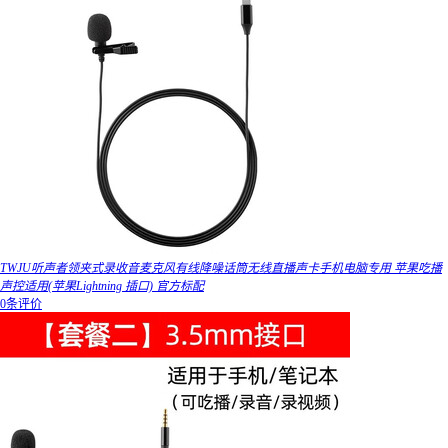
TWJU听声者领夹式录收音麦克风有线降噪话筒无线直播声卡手机电脑专用 苹果吃播
声控适用(苹果Lightning 插口) 官方标配
0条评价