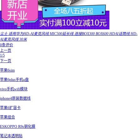
尘土 适用华为HD-AI麦克风线 MIC500延长线 连接BOX300 BOX600 HDAI话筒线 HD-
AI麦克风线 30米
0条评价
上一页
1/5
下一页
苹果6sim
苹果6plus手机u盘
vivo手机wifi模块
iphone4原装数据线
苹果6扩容卡
苹果组合
ESKOPPO R9s钢化膜
笔记本透明贴