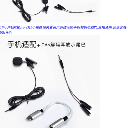
TWJUVE微翼pro VM1小蜜蜂领夹麦克风有线话筒手机相机电脑PC直播通用 超值套餐
0条评价