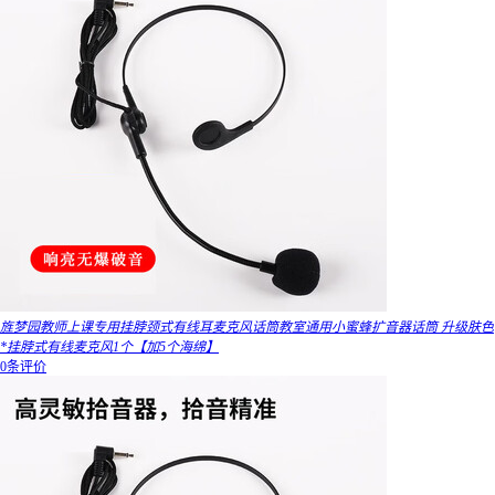
旌梦园教师上课专用挂脖颈式有线耳麦克风话筒教室通用小蜜蜂扩音器话筒 升级肤色
*挂脖式有线麦克风1个【加5个海绵】
0条评价