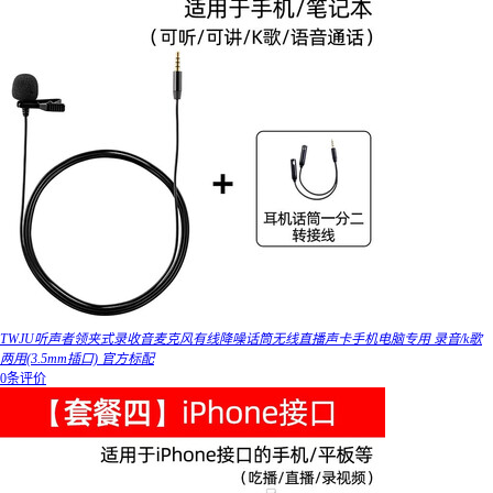
TWJU听声者领夹式录收音麦克风有线降噪话筒无线直播声卡手机电脑专用 录音/k歌
两用(3.5mm插口) 官方标配
0条评价