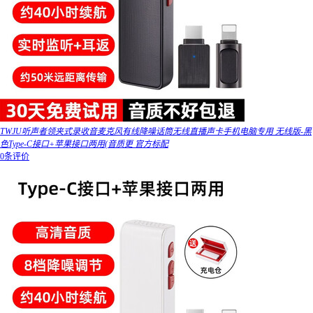
TWJU听声者领夹式录收音麦克风有线降噪话筒无线直播声卡手机电脑专用 无线版-黑
色Type-C接口+苹果接口两用(音质更 官方标配
0条评价