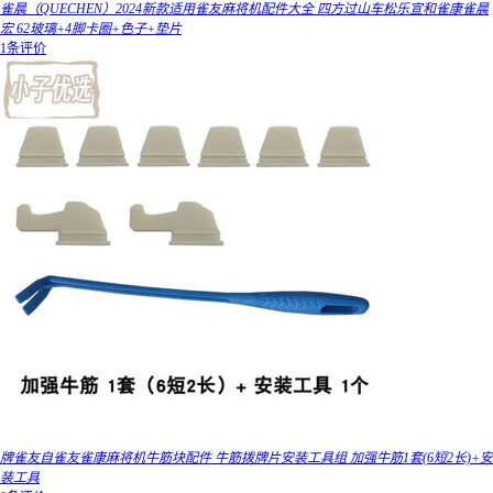
雀晨（QUECHEN）2024新款适用雀友麻将机配件大全 四方过山车松乐宣和雀康雀晨
宏 62玻璃+4脚卡圈+色子+垫片
1条评价
牌雀友自雀友雀康麻将机牛筋块配件 牛筋拨牌片安装工具组 加强牛筋1套(6短2长)+安
装工具