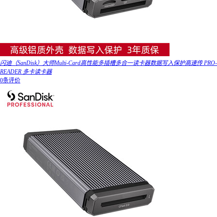
闪迪（SanDisk）大师Multi-Card高性能多插槽多合一读卡器数据写入保护高速传 PRO-
READER 多卡读卡器
0条评价