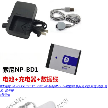
IKE通用DSC-T2 TX1 T77 T75 T90 T700相机NP-BD1+数据线 单买读卡器 其他 其他_电
池+读卡器
0条评价