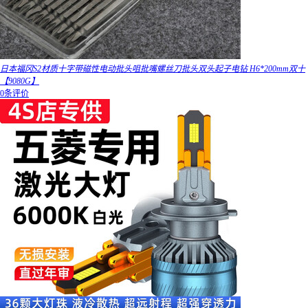
日本福冈S2材质十字带磁性电动批头咀批嘴螺丝刀批头双头起子电钻 H6*200mm双十
【9080G】
0条评价