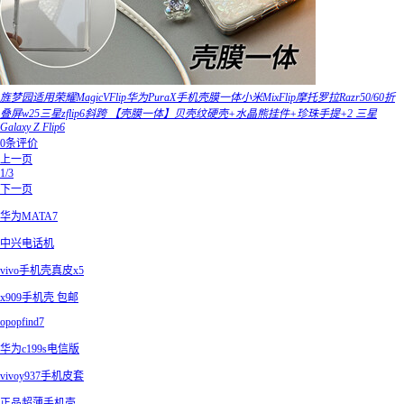
旌梦园适用荣耀MagicVFlip华为PuraX手机壳膜一体小米MixFlip摩托罗拉Razr50/60折
叠屏w25三星zflip6斜跨 【壳膜一体】贝壳纹硬壳+水晶熊挂件+珍珠手提+2 三星
Galaxy Z Flip6
0条评价
上一页
1/3
下一页
华为MATA7
中兴电话机
vivo手机壳真皮x5
x909手机壳 包邮
opopfind7
华为c199s电信版
vivoy937手机皮套
正品超薄手机壳