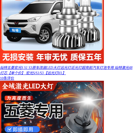
灿特五菱宏光S S1 S3原车改装LED大灯远光灯近光灯超亮前汽车灯泡专用 灿特激光48
灯芯【单个价】 宏光S/S1/S3【远光灯H1】
10条评价