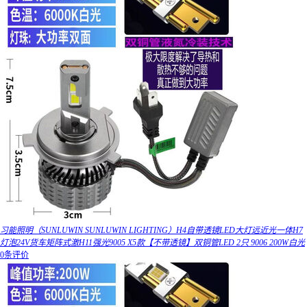
习能照明（SUNLUWIN SUNLUWIN LIGHTING）H4自带透镜LED大灯远近光一体H7
灯泡24V货车矩阵式激H11强光9005 X5款【不带透镜】双铜管LED 2只 9006 200W白光
0条评价