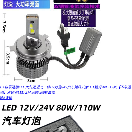
H4自带透镜LED大灯远近光一体H7灯泡24V货车矩阵式激H11强光9005 X5款【不带透
镜】双铜管LED 2只 9006 200W白光
0条评价