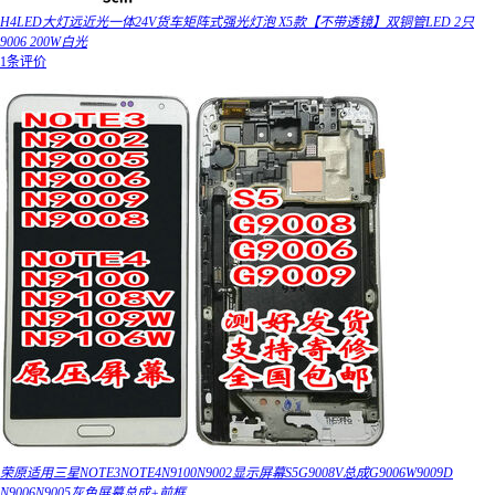
H4LED大灯远近光一体24V货车矩阵式强光灯泡 X5款【不带透镜】双铜管LED 2只
9006 200W白光
1条评价
荣原适用三星NOTE3NOTE4N9100N9002显示屏幕S5G9008V总成G9006W9009D
N9006N9005灰色屏幕总成+前框