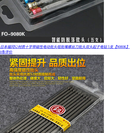
日本福冈S2材质十字带磁性电动批头咀批嘴螺丝刀批头双头起子电钻 5支【9080K】
0条评价