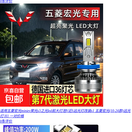
0条评价
适用五菱宏光miniev荣光s3之光led前大灯泡V近S远光灯改装s1 五菱宏光(10-24款)远光
灯 H1 一对价格
0条评价