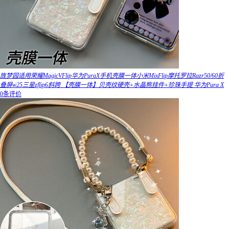
旌梦园适用荣耀MagicVFlip华为PuraX手机壳膜一体小米MixFlip摩托罗拉Razr50/60折
叠屏w25三星zflip6斜跨 【壳膜一体】贝壳纹硬壳+水晶熊挂件+珍珠手提 华为Pura X
0条评价