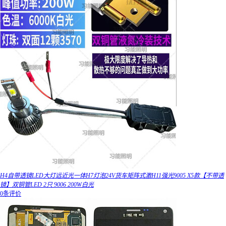
H4自带透镜LED大灯远近光一体H7灯泡24V货车矩阵式激H11强光9005 X5款【不带透
镜】双铜管LED 2只 9006 200W白光
0条评价