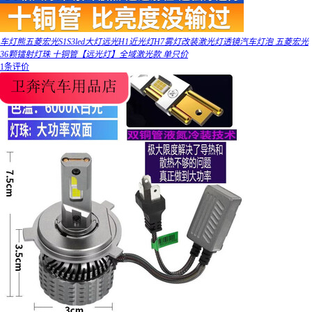
车灯熊五菱宏光S1S3led大灯远光H1近光灯H7雾灯改装激光灯透镜汽车灯泡 五菱宏光
36颗镭射灯珠 十铜管【远光灯】全域激光款 单只价
1条评价