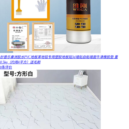
妙普乐秦洲胶水PVC地板革地毯专用塑胶地板贴3d墙贴自粘墙面牛津橡胶垫 重
0.5kg（约用4平方）送毛刷
0条评价