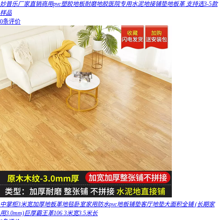
妙普乐厂家直销商用pvc塑胶地板耐磨地胶医院专用水泥地接铺垫地板革 支持选3-5款
样品
0条评价
中掌柜3米宽加厚地板革地毯卧室家用防水pvc地板铺垫客厅地垫大面积全铺 (长期家
用3.0mm)巨厚霸王革106 3米宽3.5米长