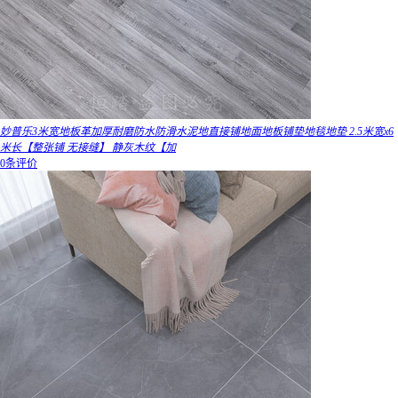
妙普乐3米宽地板革加厚耐磨防水防滑水泥地直接铺地面地板铺垫地毯地垫 2.5米宽x6
米长【整张铺 无接缝】 静灰木纹【加
0条评价