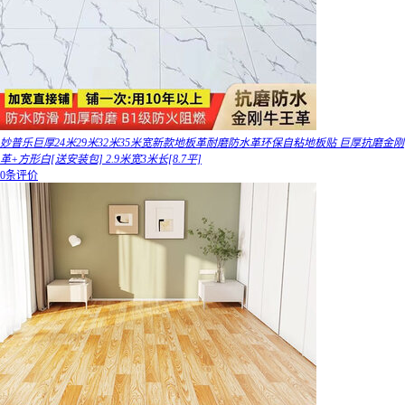
妙普乐巨厚24米29米32米35米宽新款地板革耐磨防水革环保自粘地板贴 巨厚抗磨金刚
革+方形白[送安装包] 2.9米宽3米长[8.7平]
0条评价