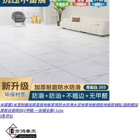
米黛蕾3米宽耐磨加厚直接地板家用防水防滑水泥地革地板塑胶地板胶铺贴 超耐磨加
厚款白瓷砖纹(0甲醛-一张铺全屋) 3x3m
0条评价