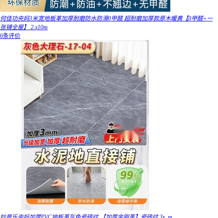
何佳功央妈3米宽地板革加厚耐磨防水防滑0甲醛 超耐磨加厚款原木暖黄【0甲醛+一
张铺全屋】 2.x10m
0条评价
妙普乐央妈加厚PVC地板革灰色瓷砖纹 【加厚金刚革】瓷砖纹 3x_m