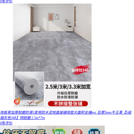
0条评价
地板革加厚耐磨防滑3家用防水泥地直接铺地垫大面积全铺pvc 巨厚3mm牛王革【S级
烟灰色348】特耐磨 2.5m*7m
0条评价