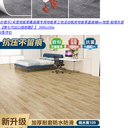
妙普乐3米宽地板革集装箱专用地板革工地活动板房地板革直接铺pvc地垫 秘境灰瓷
【第七代出口级耐磨】】 3000x330m
0条评价