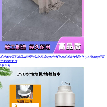
地板革加厚耐磨防水防滑地胶地面铺垫pvc地板贴水泥地直接铺地贴 (2.5米x3米)巨厚
大宽幅整张铺
0条评价