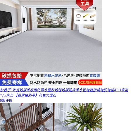
妙普乐3米宽地板革家用防滑水塑胶地毯地板贴皮革水泥地直接铺地胶地垫4 3.3米宽
*2.5米长 【巨厚金刚革】灰色大理石
0条评价