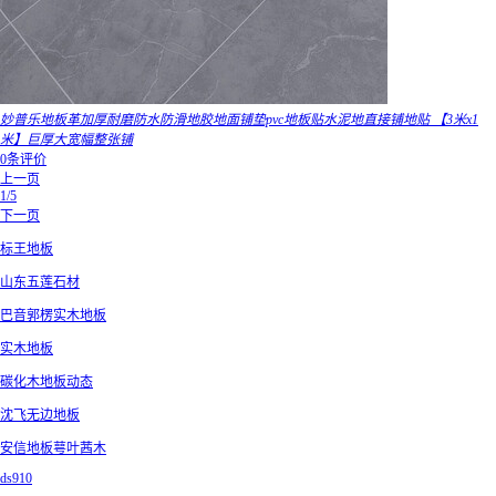
妙普乐地板革加厚耐磨防水防滑地胶地面铺垫pvc地板贴水泥地直接铺地贴 【3米x1
米】巨厚大宽幅整张铺
0条评价
上一页
1/5
下一页
标王地板
山东五莲石材
巴音郭楞实木地板
实木地板
碳化木地板动态
沈飞无边地板
安信地板萼叶茜木
ds910