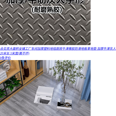
合见贡大面积全铺工厂车间加厚塑料地毯厨房牛津橡胶防滑地板革地垫 加厚牛津灰人
20米长 3米宽(撕不坏)
0条评价