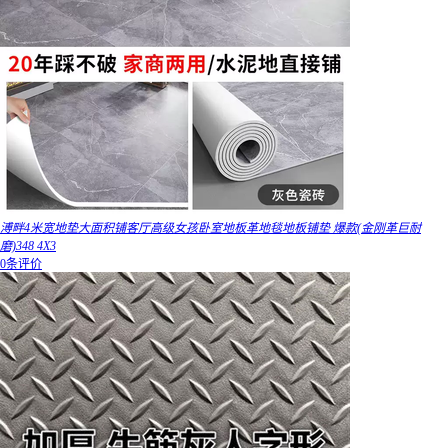
溥畔4米宽地垫大面积铺客厅高级女孩卧室地板革地毯地板铺垫 爆款(金刚革巨耐
磨)348 4X3
0条评价