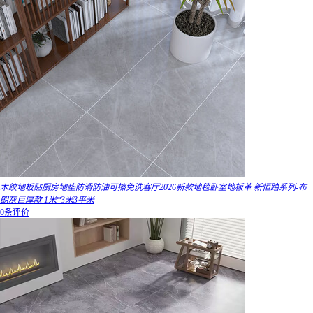
木纹地板贴厨房地垫防滑防油可擦免洗客厅2026新款地毯卧室地板革 新恒踏系列-布
朗灰巨厚款 1米*3米3平米
0条评价