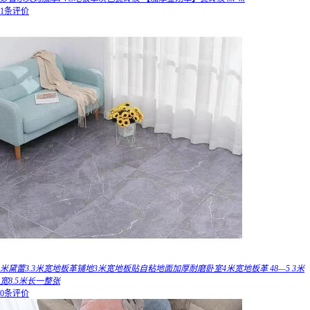
1条评价
米黛蕾3.3米宽地板革铺地3米宽地板贴自粘地面加厚耐磨卧室4米宽地板革 48—5 3米
宽8.5米长一整张
0条评价