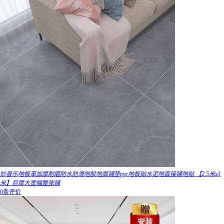
妙普乐地板革加厚耐磨防水防滑地胶地面铺垫pvc地板贴水泥地直接铺地贴 【2.5米x3
米】巨厚大宽幅整张铺
0条评价