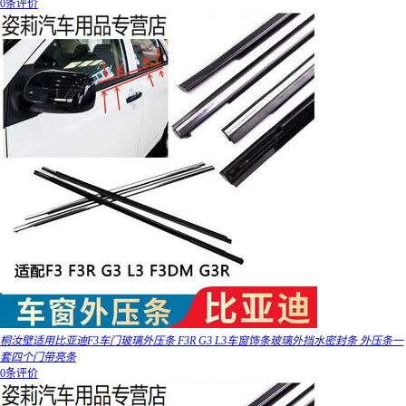
0条评价
桐汝壁适用比亚迪F3车门玻璃外压条 F3R G3 L3车窗饰条玻璃外挡水密封条 外压条一
套四个门带亮条
0条评价