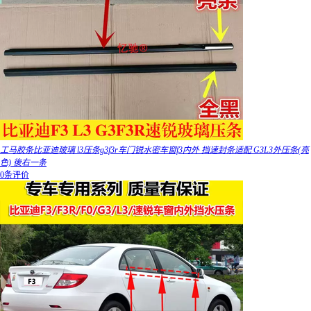
工马胶条比亚迪玻璃 l3压条g3f3r车门锐水密车窗f3内外 挡速封条适配 G3L3外压条(亮
色) 後右一条
0条评价