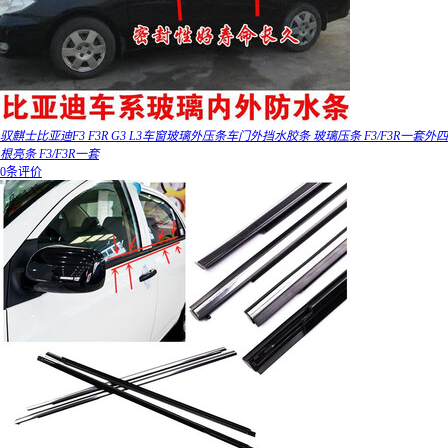
驭麒士比亚迪F3 F3R G3 L3车窗玻璃外压条车门外挡水胶条 玻璃压条 F3/F3R一套外四
根亮条 F3/F3R一套
0条评价