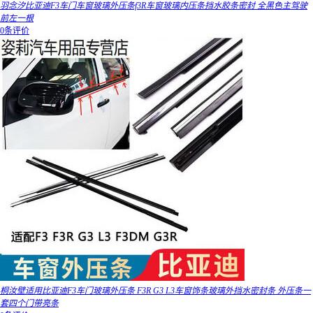
羽念汐比亚迪F3车门车窗玻璃外压条f3R车窗玻璃内压条挡水胶条密封 全黑色主驾驶
前左一根
0条评价
桐汝壁适用比亚迪F3车门玻璃外压条 F3R G3 L3车窗饰条玻璃外挡水密封条 外压条一
套四个门带亮条