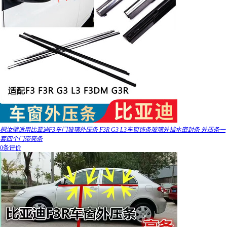
桐汝壁适用比亚迪F3车门玻璃外压条 F3R G3 L3车窗饰条玻璃外挡水密封条 外压条一
套四个门带亮条
0条评价