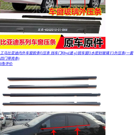
工马比亚迪内外车窗胶条f3压条 挡车门f0byd速 g3锐车窗l3水密封玻璃 F3外压条(一套
四门带亮条)
0条评价