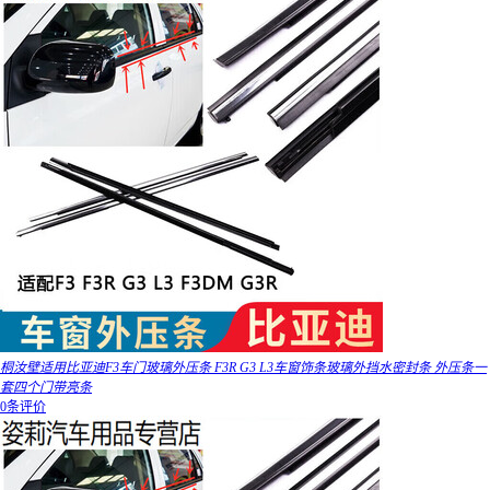
桐汝壁适用比亚迪F3车门玻璃外压条 F3R G3 L3车窗饰条玻璃外挡水密封条 外压条一
套四个门带亮条
0条评价