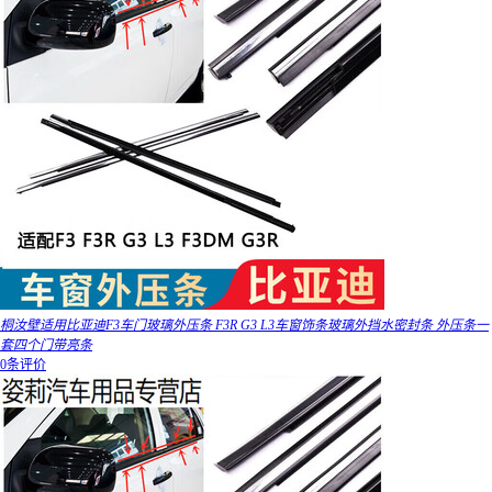
桐汝壁适用比亚迪F3车门玻璃外压条 F3R G3 L3车窗饰条玻璃外挡水密封条 外压条一
套四个门带亮条
0条评价