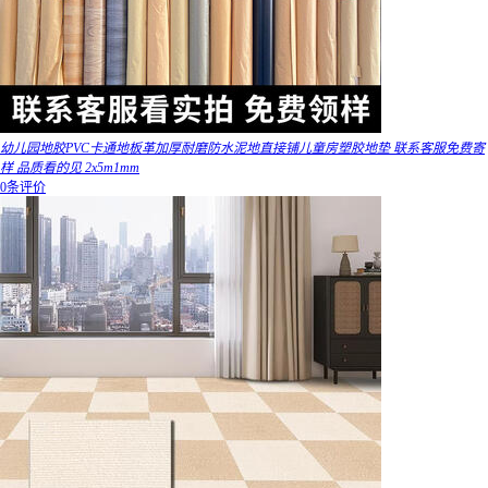
幼儿园地胶PVC卡通地板革加厚耐磨防水泥地直接铺儿童房塑胶地垫 联系客服免费寄
样 品质看的见 2x5m1mm
0条评价