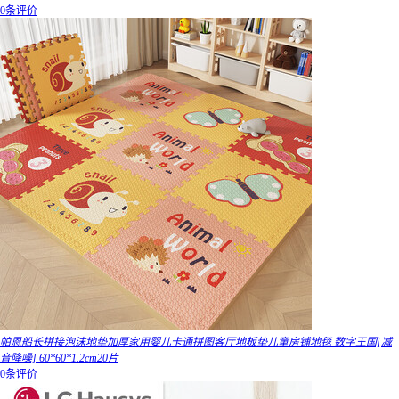
0条评价
帕恩船长拼接泡沫地垫加厚家用婴儿卡通拼图客厅地板垫儿童房铺地毯 数字王国[减
音降噪] 60*60*1.2cm20片
0条评价