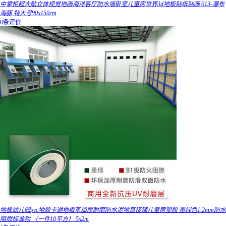
中掌柜超大贴立体视觉地画海洋客厅防水墙卧室儿童房世界3d地板贴纸贴画 013-瀑布
海豚 特大号90x150cm
0条评价
地板幼儿园pvc地胶卡通地板革加厚耐磨防水泥地直接铺儿童房塑胶 墨绿色1.2mm防水
阻燃标准款 （一件10平方） 5x2m