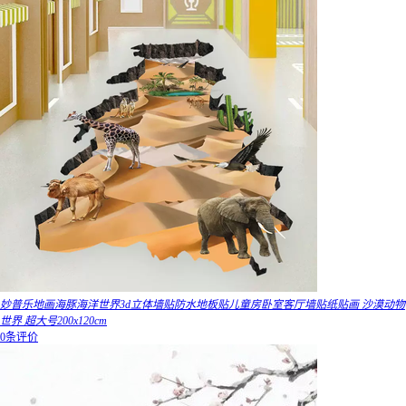
妙普乐地画海豚海洋世界3d立体墙贴防水地板贴儿童房卧室客厅墙贴纸贴画 沙漠动物
世界 超大号200x120cm
0条评价