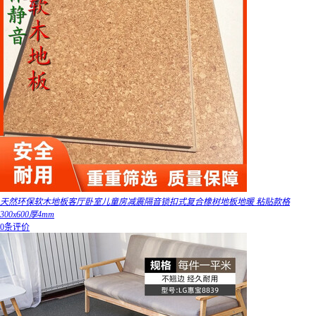
天然环保软木地板客厅卧室儿童房减震隔音锁扣式复合橡树地板地暖 粘贴款格
300x600厚4mm
0条评价