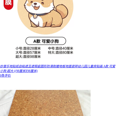
妙普乐地贴纸自粘遮丑遮瑕疵圆形防滑耐磨地板地面瓷砖幼儿园儿童房贴画 A款 可爱
小狗 超大 ((98厘米X98厘米)
0条评价