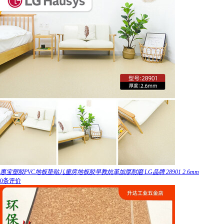
惠宝塑胶PVC地板垫贴儿童房地板胶早教炕革加厚耐磨 LG品牌 28901 2.6mm
0条评价