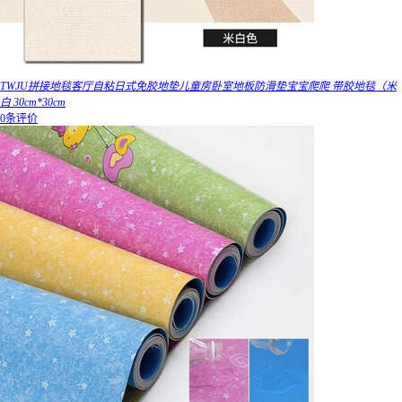
TWJU拼接地毯客厅自粘日式免胶地垫儿童房卧室地板防滑垫宝宝爬爬 带胶地毯（米
白 30cm*30cm
0条评价