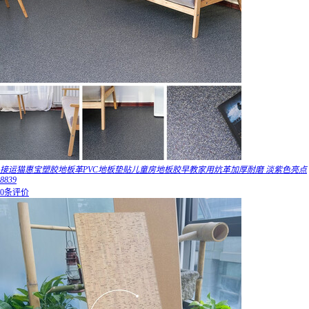
接运猫惠宝塑胶地板革PVC地板垫贴儿童房地板胶早教家用炕革加厚耐磨 淡紫色亮点
8839
0条评价