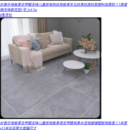
妙普乐地板革无甲醛无味儿童房电热炕地板革东北炕革炕席炕垫塑料加厚防 3.5厚度
韩无味款花型1号 2x4.5m
0条评价
妙普乐地板革无甲醛无味儿童房地板革用无甲醛地革水泥地接铺塑胶地板室 2.5米宽
x13米长巨厚大宽幅尺寸