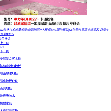
山头林村地板革地垫加厚耐磨防水环保幼儿园地板胶pvc地垫儿童房卡通塑胶 巨厚牛
力革BH027
1条评价
上一页
1/4
下一页
多层复合实木板
防静电活动地板
地面塑胶地板
强化地板价位
南充地板
地板纸防水
柯耐家具
大自然滑雪场