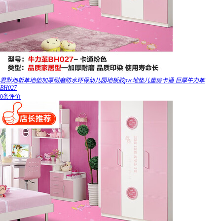
君默地板革地垫加厚耐磨防水环保幼儿园地板胶pvc地垫儿童房卡通 巨厚牛力革
BH027
0条评价