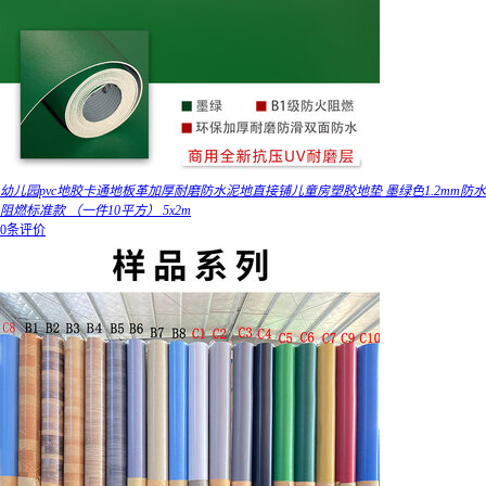
幼儿园pvc地胶卡通地板革加厚耐磨防水泥地直接铺儿童房塑胶地垫 墨绿色1.2mm防水
阻燃标准款 （一件10平方） 5x2m
0条评价