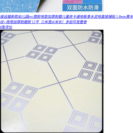
接运猫新款幼儿园pvc塑胶地垫加厚耐磨儿童房卡通地板革水泥地直接铺贴 1.8mm黄木
纹+商用加厚耐磨款 12平（2米宽x6米长）多拍可发整卷
0条评价