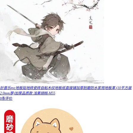
妙普乐pvc地板贴地砖瓷砖自粘木纹地板纸直接铺加厚耐磨防水家用地板革 (10平方装
2.0mm厚)加厚品质款 浅栗胡桃-M55
0条评价