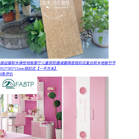
接运猫软木弹性地板客厅儿童房防撞减震隔音锁扣式复合软木地板竹节
915*305*11mm锁扣式【一平方米】
0条评价