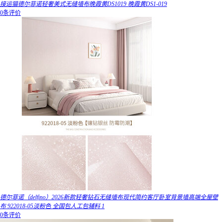
接运猫德尔菲诺轻奢美式无缝墙布晚霞黄DS1019 晚霞黄DS1-019
0条评价
德尔菲诺（delfino）2026新款轻奢钻石无缝墙布现代简约客厅卧室背景墙高端全屋壁
布 922018-05淡粉色 全国包人工包辅料 1
0条评价