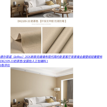
德尔菲诺（delfino）2026新款无缝墙布现代简约卧室客厅背景墙全屋壁纸轻奢壁布
DK2109-33奶茶色/全国包人工包辅料 1
0条评价