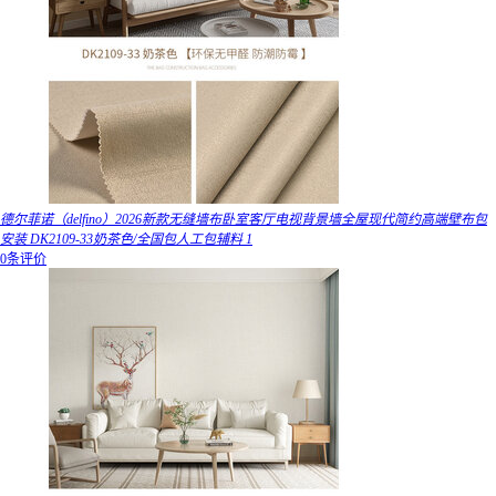
德尔菲诺（delfino）2026新款无缝墙布卧室客厅电视背景墙全屋现代简约高端壁布包
安装 DK2109-33奶茶色/全国包人工包辅料 1
0条评价