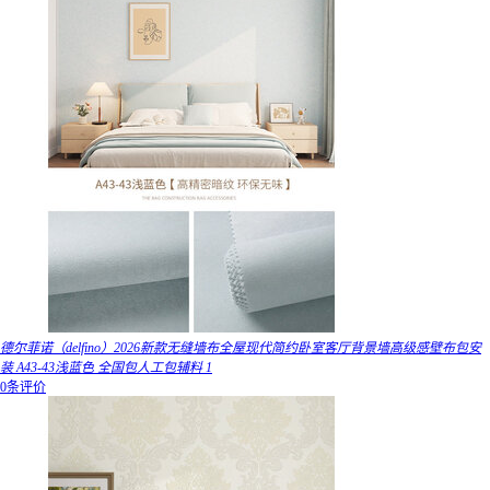
德尔菲诺（delfino）2026新款无缝墙布全屋现代简约卧室客厅背景墙高级感壁布包安
装 A43-43浅蓝色 全国包人工包辅料 1
0条评价