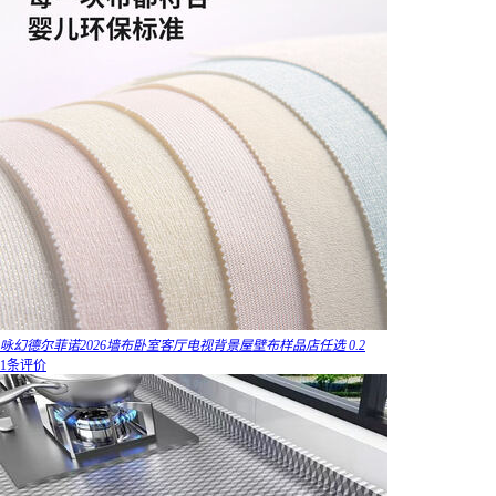
咏幻德尔菲诺2026墙布卧室客厅电视背景屋壁布样品店任选 0.2
1条评价