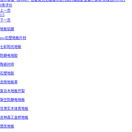
德尔菲诺（delfino）轻奢美式无缝墙布现代简约墙纸卧室客厅家用 灰绿色DS1-021
0条评价
上一页
1/5
下一页
地板铝膜
pvc石塑地板片材
七彩阳光地板
防静电地胶
陶瓷衬砖
石塑地胶
去除地板革
复合木地板开裂
架空防静电地板
甘肃实木体育地板
吉林森工金桥地板
悠优地板