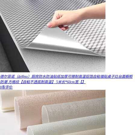
德尔菲诺（delfino）厨房防水防油贴纸加厚可擦耐高温铝箔自粘墙贴桌子灶台面橱柜
防潮 方格纹【自粘不透底耐高温】 5米长*60cm宽【】
0条评价