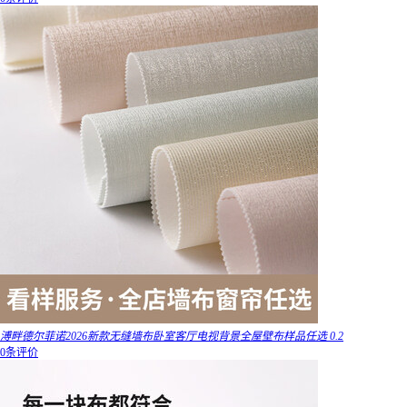
溥畔德尔菲诺2026新款无缝墙布卧室客厅电视背景全屋壁布样品任选 0.2
0条评价