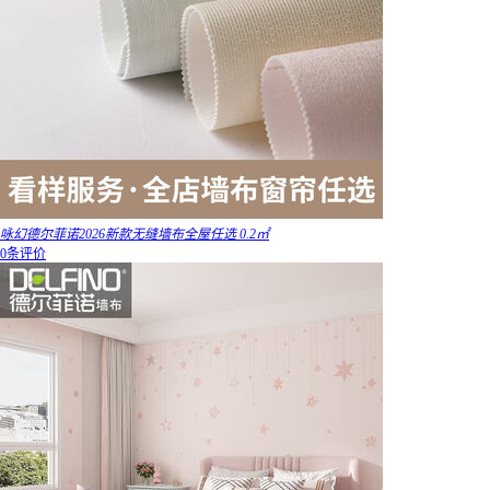
咏幻德尔菲诺2026新款无缝墙布全屋任选 0.2㎡
0条评价