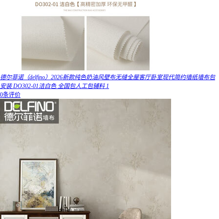
德尔菲诺（delfino）2026新款纯色奶油风壁布无缝全屋客厅卧室现代简约墙纸墙布包
安装 DO302-01洁白色 全国包人工包辅料 1
0条评价