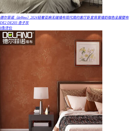
德尔菲诺（delfino）2024轻奢亚麻无缝墙布现代简约客厅卧室背景墙奶咖色全屋壁布
DE2 DE203 杏子灰
0条评价