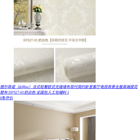
德尔菲诺（delfino）法式轻奢欧式无缝墙布现代简约卧室客厅电视背景全屋高端提花
壁布 DF927-01奶白色 全国包人工包辅料 1
0条评价