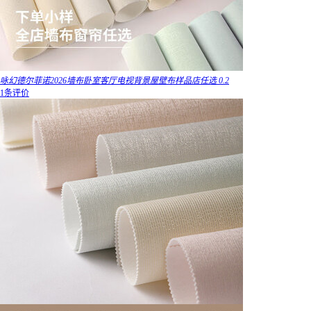
咏幻德尔菲诺2026墙布卧室客厅电视背景屋壁布样品店任选 0.2
1条评价