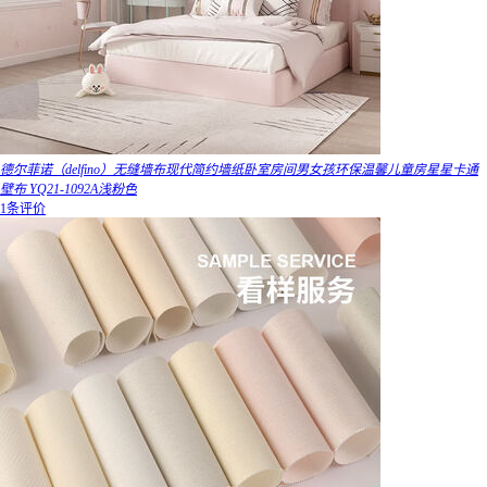
德尔菲诺（delfino）无缝墙布现代简约墙纸卧室房间男女孩环保温馨儿童房星星卡通
壁布 YQ21-1092A浅粉色
1条评价