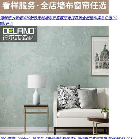
溥畔德尔菲诺2026新款无缝墙布卧室客厅电视背景全屋壁布样品任选 0.2
0条评价