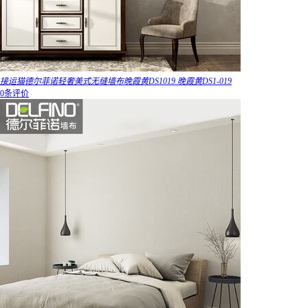
接运猫德尔菲诺轻奢美式无缝墙布晚霞黄DS1019 晚霞黄DS1-019
0条评价