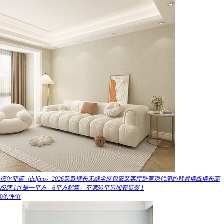
德尔菲诺（delfino）2026新款壁布无缝全屋包安装客厅卧室现代简约背景墙纸墙布高
级感 1件是一平方，6平方起售，不满30平另加安装费 1
0条评价