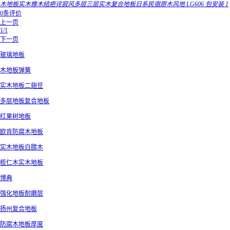
木地板实木橡木结疤诧寂风多层三层实木复合地板日系民宿原木风地 LG606 包安装 1
0条评价
上一页
1/1
下一页
玻璃地板
木地板弹簧
实木地板二翅豆
多层地板复合地板
红果树地板
欧肯防腐木地板
实木地板白腊木
榄仁木实木地板
博典
强化地板耐磨层
扬州复合地板
防腐木地板厚度