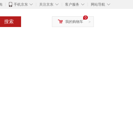
◇
◇
◇
◇
购
手机京东
关注京东
客户服务
网站导航
0
搜索
我的购物车
>