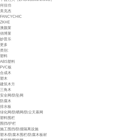
何佳功
美克杰
FANCYCHIC
ZKHE
澳颜莱
俏博莱
妙普乐
更多
类别:
塑料
ABS塑料
PVC板
合成木
塑木
建筑木方
三角木
安全网/防坠网
防腐木
排水板
绿化网/防晒网/防尘天幕网
塑料围栏
围挡/护栏
施工围挡/防撞隔离设施
塑木/防腐木围栏/防腐木板材