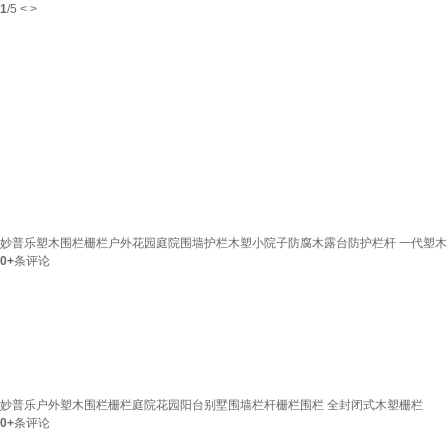
1
/
5
<
>
妙普乐塑木围栏栅栏户外花园庭院围墙护栏木塑小院子防腐木露台防护栏杆 一代塑
0+
条评论
妙普乐户外塑木围栏栅栏庭院花园阳台别墅围墙栏杆栅栏围栏 全封闭式木塑栅栏
0+
条评论