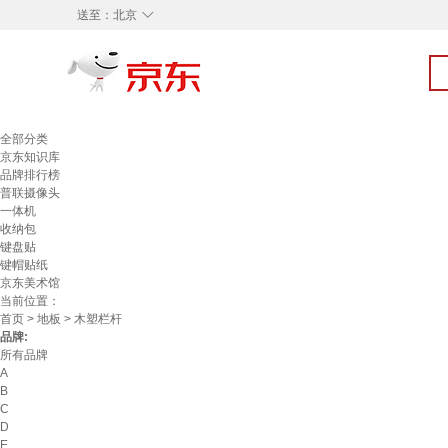
◇
送至：
北京
全部分类
京东知识库
品牌排行榜
普联摄像头
一体机
收纳包
键盘贴
键帽贴纸
京东美术馆
当前位置：
首页
>
地板
> 木塑栏杆
品牌:
所有品牌
A
B
C
D
E