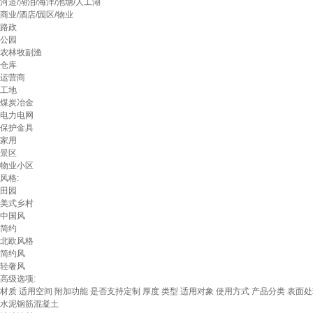
河道/湖泊/海洋/池塘/人工湖
商业/酒店/园区/物业
路政
公园
农林牧副渔
仓库
运营商
工地
煤炭冶金
电力电网
保护金具
家用
景区
物业小区
风格:
田园
美式乡村
中国风
简约
北欧风格
简约风
轻奢风
高级选项:
材质
适用空间
附加功能
是否支持定制
厚度
类型
适用对象
使用方式
产品分类
表面处
水泥钢筋混凝土