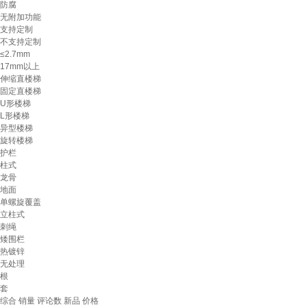
防腐
无附加功能
支持定制
不支持定制
≤2.7mm
17mm以上
伸缩直楼梯
固定直楼梯
U形楼梯
L形楼梯
异型楼梯
旋转楼梯
护栏
柱式
龙骨
地面
单螺旋覆盖
立柱式
刺绳
矮围栏
热镀锌
无处理
根
套
综合
销量
评论数
新品
价格