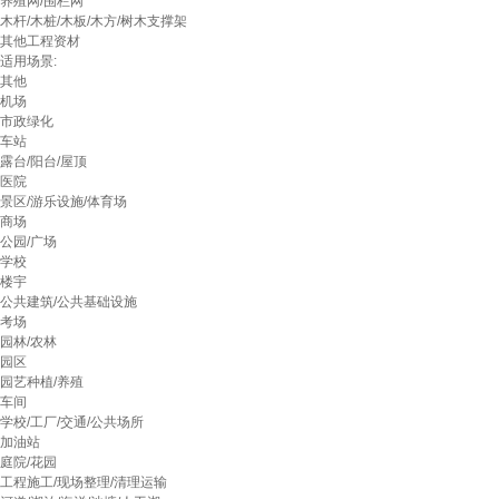
养殖网/围栏网
木杆/木桩/木板/木方/树木支撑架
其他工程资材
适用场景:
其他
机场
市政绿化
车站
露台/阳台/屋顶
医院
景区/游乐设施/体育场
商场
公园/广场
学校
楼宇
公共建筑/公共基础设施
考场
园林/农林
园区
园艺种植/养殖
车间
学校/工厂/交通/公共场所
加油站
庭院/花园
工程施工/现场整理/清理运输