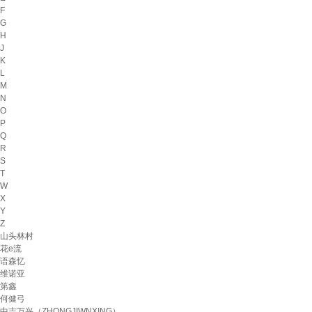
F
G
H
J
K
L
M
N
O
P
Q
R
S
T
W
X
Y
Z
山头林村
花e流
语森忆
维诺亚
第鑫
何健弓
中吉万兴（ZHONGJIWNXING）