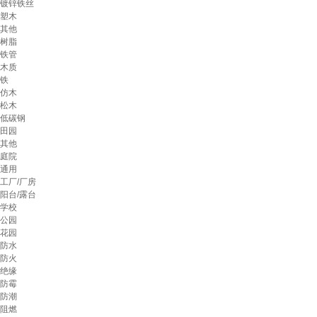
镀锌铁丝
塑木
其他
树脂
铁管
木质
铁
仿木
松木
低碳钢
田园
其他
庭院
通用
工厂/厂房
阳台/露台
学校
公园
花园
防水
防火
绝缘
防霉
防潮
阻燃