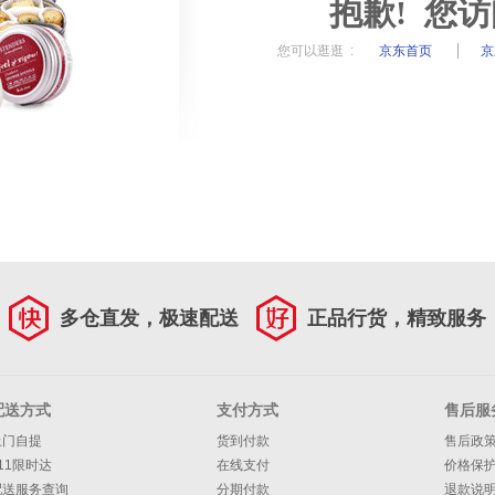
抱歉! 您
您可以逛逛 :
京东首页
京
多仓直发，极速配送
正品行货，精致服务
配送方式
支付方式
售后服
上门自提
货到付款
售后政
11限时达
在线支付
价格保
配送服务查询
分期付款
退款说