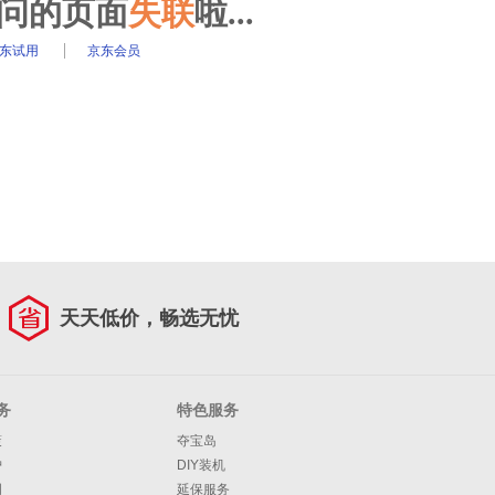
访问的页面
失联
啦...
东试用
京东会员
天天低价，畅选无忧
务
特色服务
策
夺宝岛
护
DIY装机
明
延保服务