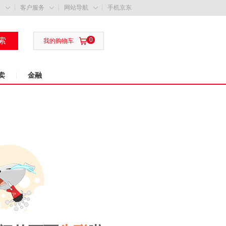
购
客户服务
网站导航
手机京东



索
0

我的购物车
卖
金融