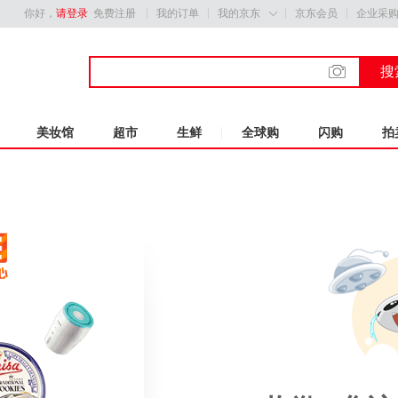
你好，
请登录
免费注册
我的订单
我的京东
京东会员
企业采

搜
美妆馆
超市
生鲜
全球购
闪购
拍