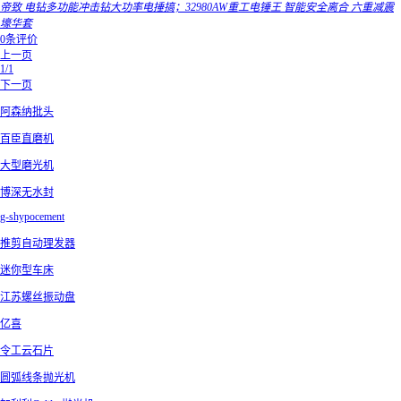
帝致 电钻多功能冲击钻大功率电捶搞；32980AW重工电锤王 智能安全离合 六重减震
壕华套
0条评价
上一页
1/1
下一页
阿森纳批头
百臣直磨机
大型磨光机
博深无水封
g-shypocement
推剪自动理发器
迷你型车床
江苏螺丝振动盘
亿喜
令工云石片
圆弧线条抛光机