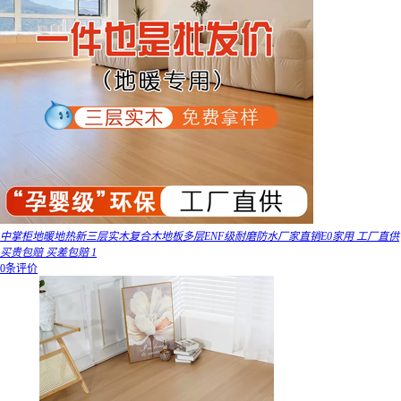
中掌柜地暖地热新三层实木复合木地板多层ENF级耐磨防水厂家直销E0家用 工厂直供
买贵包赔 买差包赔 1
0条评价