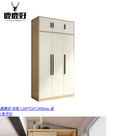
鹿鹿好 衣柜 1200*550*2400mm 组
1条评价