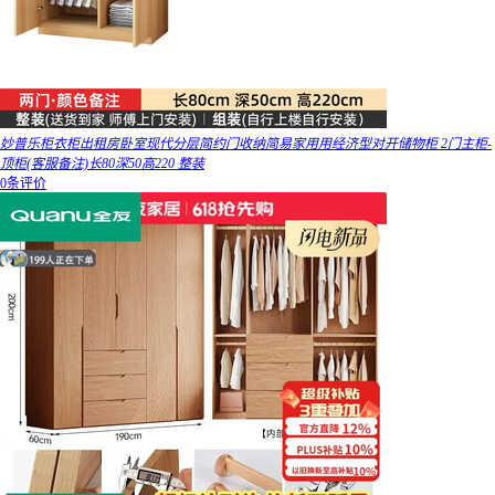
妙普乐柜衣柜出租房卧室现代分层简约门收纳简易家用用经济型对开储物柜 2门主柜-
顶柜(客服备注)长80深50高220 整装
0条评价