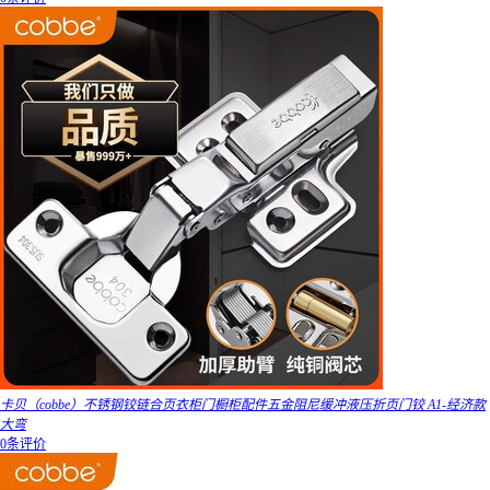
卡贝（cobbe）不锈钢铰链合页衣柜门橱柜配件五金阻尼缓冲液压折页门铰 A1-经济款
大弯
0条评价