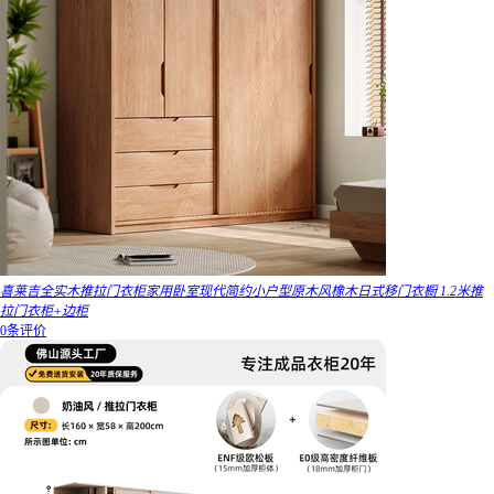
喜莱吉全实木推拉门衣柜家用卧室现代简约小户型原木风橡木日式移门衣橱 1.2米推
拉门衣柜+边柜
0条评价