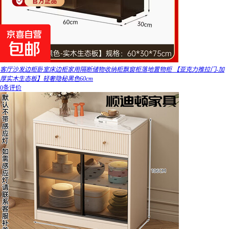
客厅沙发边柜卧室床边柜家用隔断储物收纳柜飘窗柜落地置物柜 【亚克力推拉门-加
厚实木生态板】轻奢隐秘黑色60cm
0条评价