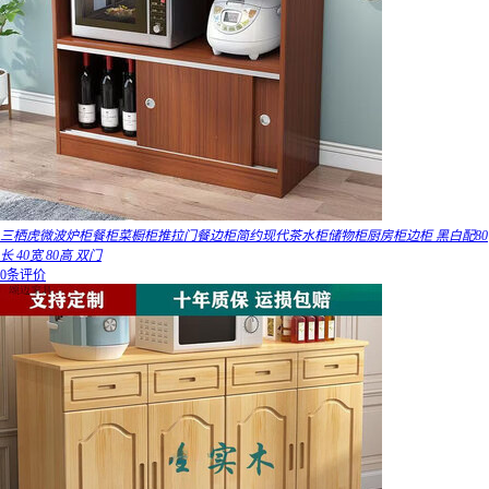
三栖虎微波炉柜餐柜菜橱柜推拉门餐边柜简约现代茶水柜储物柜厨房柜边柜 黑白配80
长 40宽 80高 双门
0条评价