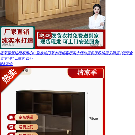
奢莱居餐边柜家用小户型推拉门茶水碗柜客厅实木储物柜餐厅收纳柜子橱柜 [特厚全
实木]单门:原木-自行
0条评价