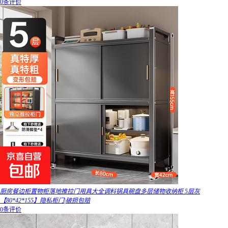
0条评价
厨房餐边柜置物柜落地推拉门用具大全调料锅具碗盘多层储物收纳柜 5层灰
【80*42*155】隐私柜门|破损包赔
0条评价