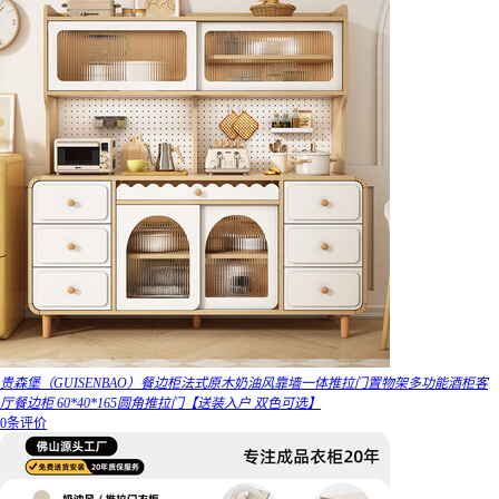
贵森堡（GUISENBAO）餐边柜法式原木奶油风靠墙一体推拉门置物架多功能酒柜客
厅餐边柜 60*40*165圆角推拉门【送装入户 双色可选】
0条评价