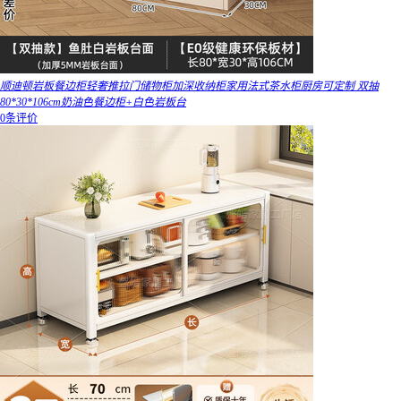
顺迪顿岩板餐边柜轻奢推拉门储物柜加深收纳柜家用法式茶水柜厨房可定制 双抽
80*30*106cm奶油色餐边柜+白色岩板台
0条评价