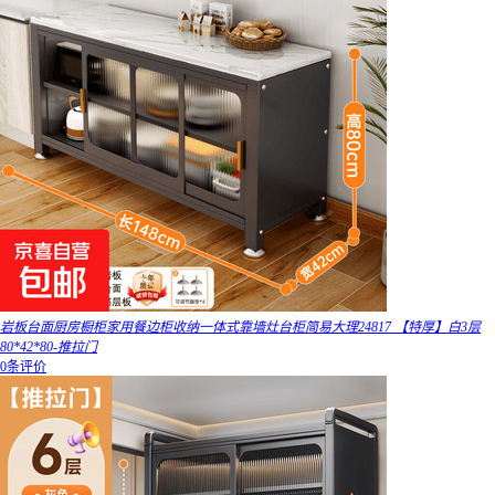
岩板台面厨房橱柜家用餐边柜收纳一体式靠墙灶台柜简易大理24817 【特厚】白3层
80*42*80-推拉门
0条评价