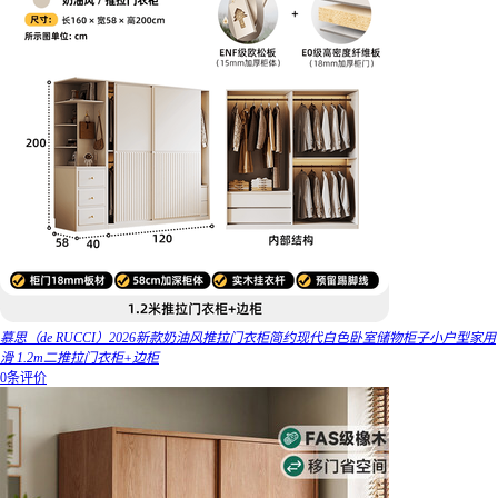
慕思（de RUCCI）2026新款奶油风推拉门衣柜简约现代白色卧室储物柜子小户型家用
滑 1.2m二推拉门衣柜+边柜
0条评价