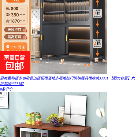
厨房置物柜多功能餐边柜橱柜落地多层推拉门碗筷餐具柜收纳33001 【超大容量】六
层灰80*35*187
0条评价