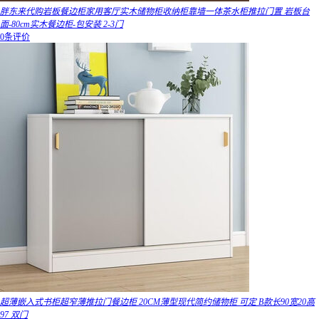
胖东来代购岩板餐边柜家用客厅实木储物柜收纳柜靠墙一体茶水柜推拉门置 岩板台
面-80cm实木餐边柜-包安装 2-3门
0条评价
超薄嵌入式书柜超窄薄推拉门餐边柜 20CM薄型现代简约储物柜 可定 B款长90宽20高
97 双门