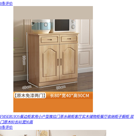
0条评价
FMSERUIOS餐边柜家用小户型推拉门茶水碗柜客厅实木储物柜餐厅收纳柜子橱柜 双
门原木80长40宽90高
0条评价