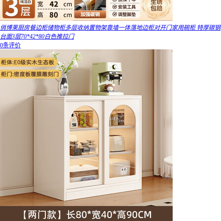
俏博莱厨房餐边柜储物柜多层收纳置物架靠墙一体落地边柜对开门家用碗柜 特厚碳钢
台面3层70*42*80白色推拉门
0条评价