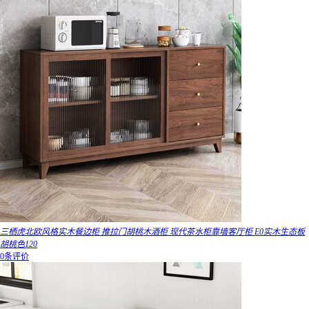
三栖虎北欧风格实木餐边柜 推拉门胡桃木酒柜 现代茶水柜靠墙客厅柜 E0实木生态板
胡桃色120
0条评价