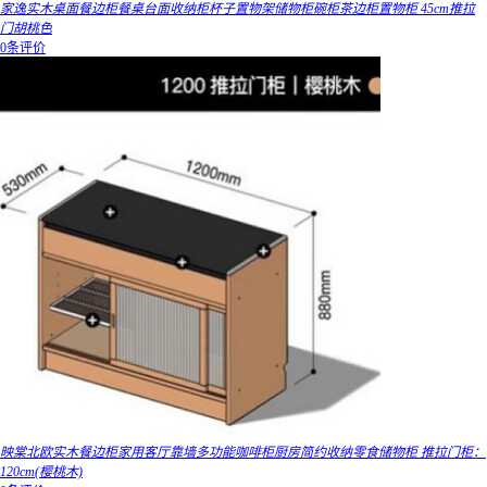
家逸实木桌面餐边柜餐桌台面收纳柜杯子置物架储物柜碗柜茶边柜置物柜 45cm推拉
门胡桃色
0条评价
映棠北欧实木餐边柜家用客厅靠墙多功能咖啡柜厨房简约收纳零食储物柜 推拉门柜：
120cm(樱桃木)