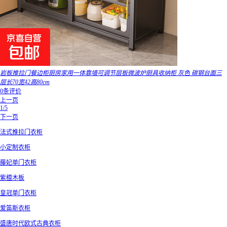
岩板推拉门餐边柜厨房家用一体靠墙可调节层板微波炉厨具收纳柜 灰色 碳钢台面三
层长70宽42高80cm
0条评价
上一页
1/5
下一页
法式推拉门衣柜
小定制衣柜
藤妃单门衣柜
紫檀木板
皇冠单门衣柜
爱笛斯衣柜
盛唐时代欧式古典衣柜