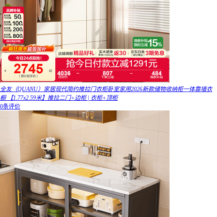
全友（QUANU）家居现代简约推拉门衣柜卧室家用2026新款储物收纳柜一体靠墙衣
橱 【1.77x2.59米】推拉二门+边柜 | 衣柜+顶柜
0条评价