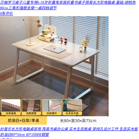
贝柚学习桌子儿童专用6-18岁折叠免安装折叠书桌子简易长方形电脑桌 基础-胡桃色
80cm三角形强稳支撑一桌四档调节
0条评价
妙普乐长方形电脑桌家用 简易书桌办公桌 实木生态板桌 穿线孔设计工作 生态实木板
奶油白80*50cm 40*20MM钢管