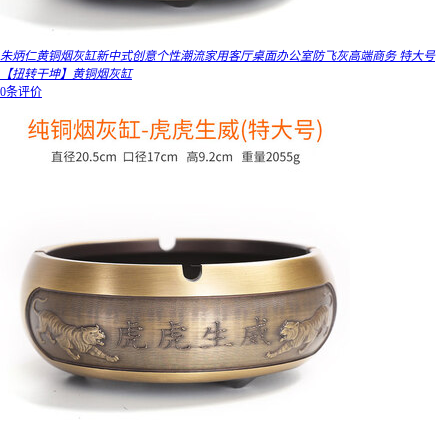
朱炳仁黄铜烟灰缸新中式创意个性潮流家用客厅桌面办公室防飞灰高端商务 特大号
【扭转干坤】黄铜烟灰缸
0条评价