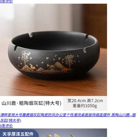
0条评价
溥畔家用大号麋鹿烟灰缸陶瓷防风办公室个性潮流桌面装饰烟盅摆件 黑陶山川鹿--烟
灰缸(特大号)
0条评价