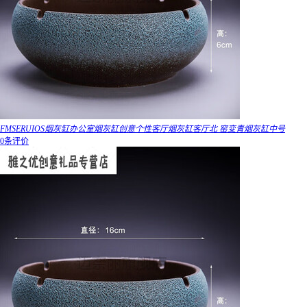
FMSERUIOS烟灰缸办公室烟灰缸创意个性客厅烟灰缸客厅北 窑变青烟灰缸中号
0条评价