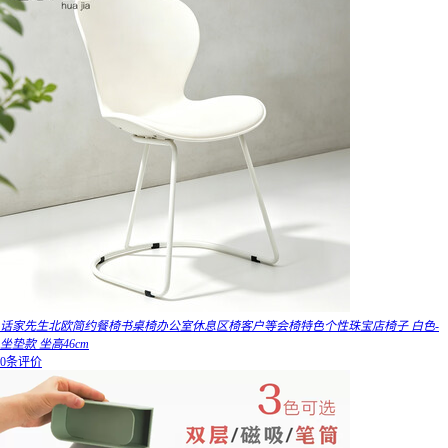
话家先生北欧简约餐椅书桌椅办公室休息区椅客户等会椅特色个性珠宝店椅子 白色-
坐垫款 坐高46cm
0条评价