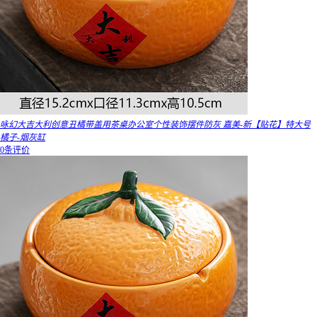
咏幻大吉大利创意丑橘带盖用茶桌办公室个性装饰摆件防灰 嘉美-新【贴花】特大号
橘子-烟灰缸
0条评价