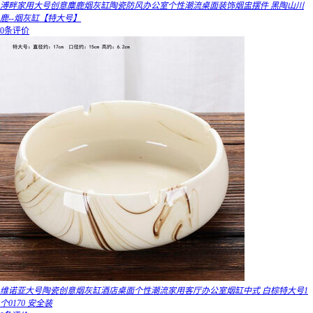
溥畔家用大号创意麋鹿烟灰缸陶瓷防风办公室个性潮流桌面装饰烟盅摆件 黑陶山川
鹿--烟灰缸【特大号】
0条评价
维诺亚大号陶瓷创意烟灰缸酒店桌面个性潮流家用客厅办公室烟缸中式 白棕特大号1
个0170 安全装