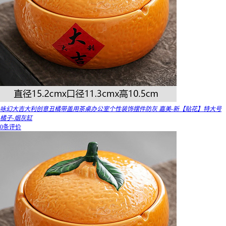
咏幻大吉大利创意丑橘带盖用茶桌办公室个性装饰摆件防灰 嘉美-新【贴花】特大号
橘子-烟灰缸
0条评价