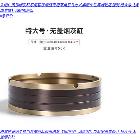
朱炳仁黄铜烟灰缸家用客厅酒店专用茶桌茶几办公桌面个性高端轻奢铜制 特大号【虎
虎生威】纯铜烟灰缸
0条评价
映棠纯黄铜个性创意烟灰缸带盖防灰飞家用客厅酒店客厅办公室茶桌茶几 特大号·无
盖烟灰缸