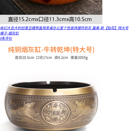
咏幻大吉大利创意丑橘带盖用茶桌办公室个性装饰摆件防灰 嘉美-新【贴花】特大号
橘子-烟灰缸
0条评价