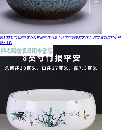
FMSERUIOS烟灰缸办公室烟灰缸创意个性客厅烟灰缸客厅北 窑变青烟灰缸中号
0条评价