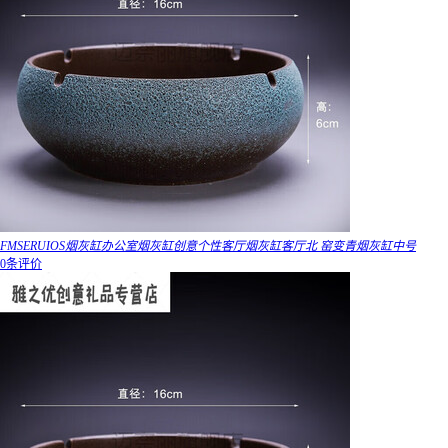
FMSERUIOS烟灰缸办公室烟灰缸创意个性客厅烟灰缸客厅北 窑变青烟灰缸中号
0条评价