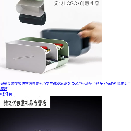
俏博莱磁性简约收纳盒桌面小学生磁吸笔筒女 办公用品笔筒个性多 3色磁吸 特惠组合
套装
0条评价