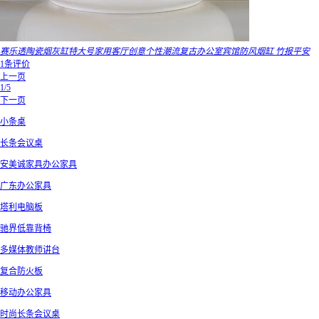
赛乐透陶瓷烟灰缸特大号家用客厅创意个性潮流复古办公室宾馆防风烟缸 竹报平安
1条评价
上一页
1/5
下一页
小条桌
长条会议桌
安美诚家具办公家具
广东办公家具
塔利电脑板
驰界低靠背椅
多媒体教师讲台
复合防火板
移动办公家具
时尚长条会议桌