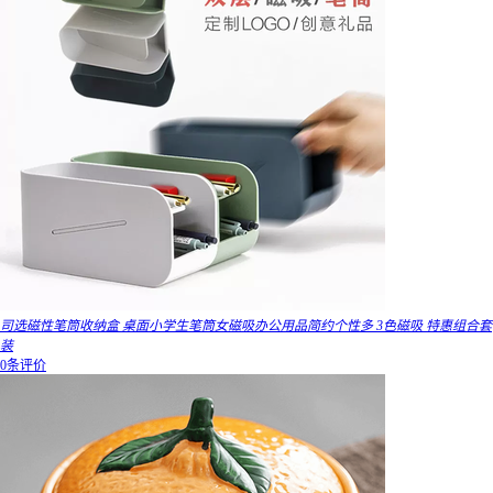
司选磁性笔筒收纳盒 桌面小学生笔筒女磁吸办公用品简约个性多 3色磁吸 特惠组合套
装
0条评价