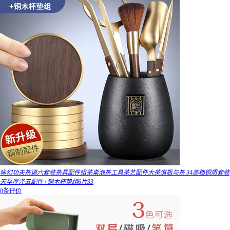
咏幻功夫茶道六套装茶具配件组茶桌泡茶工具茶艺配件大茶道瓶与茶 34高档铜质套装
天孚厚泽五配件+铜木杯垫组6片33
0条评价