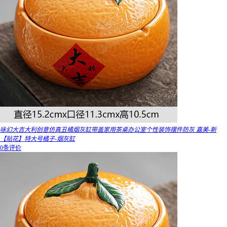
咏幻大吉大利创意仿真丑橘烟灰缸带盖家用茶桌办公室个性装饰摆件防灰 嘉美-新
【贴花】特大号橘子-烟灰缸
0条评价