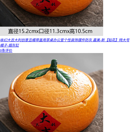
咏幻大吉大利创意丑橘带盖用茶桌办公室个性装饰摆件防灰 嘉美-新【贴花】特大号
橘子-烟灰缸
0条评价