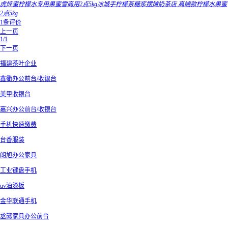
虎焠蜜柠檬水专用果蜜雪商用2点5kg冰城手柠檬茶糖浆摆摊奶茶店 高端款柠檬水果蜜
2点5kg
1条评价
上一页
1/1
下一页
福建茶叶企业
鑫衢办公前台/收银台
美甲收银台
嘉兴办公前台/收银台
手机快速缴费
台香服装
朗旭办公家具
工业键盘手机
uv油漆板
金华联通手机
丞懿家具办公前台