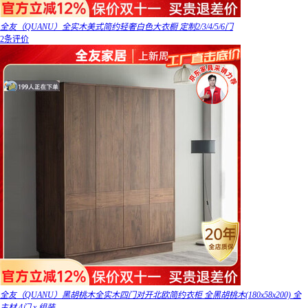
全友（QUANU）全实木美式简约轻奢白色大衣橱 定制2/3/4/5/6门
2条评价
全友（QUANU）黑胡桃木全实木四门对开北欧简约衣柜 全黑胡桃木(180x58x200) 全
主材 4门 x 组装