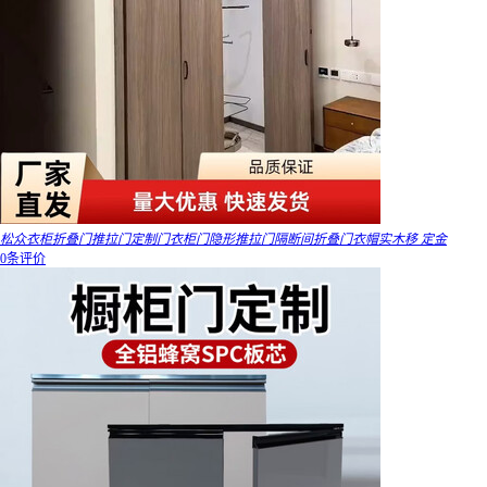
松众衣柜折叠门推拉门定制门衣柜门隐形推拉门隔断间折叠门衣帽实木移 定金
0条评价