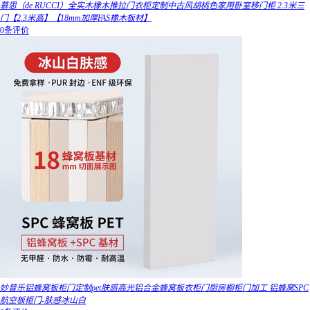
慕思（de RUCCI）全实木橡木推拉门衣柜定制中古风胡桃色家用卧室移门柜 2.3米三
门【2.3米高】【18mm加厚FAS橡木板材】
0条评价
妙普乐铝蜂窝板柜门定制pet肤感高光铝合金蜂窝板衣柜门厨房橱柜门加工 铝蜂窝SPC
航空板柜门-肤感冰山白