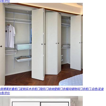
0条评价
俏博莱折叠柜门定制实木衣柜门隐形门收纳壁橱门衣帽间储物间门衣柜门 白色/定金
0条评价