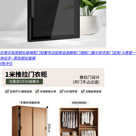
妙普乐极简钢化玻璃柜门轻奢窄边铝框自装橱柜门酒柜门展示柜衣柜门定制 18黑框一
体拉手+黑色钢化玻璃
0条评价