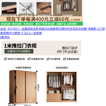
全友（QUANU）全屋定制主卧衣柜2026新款现代简约中古风实木衣橱 书桌柜+4门衣
柜定制尺寸颜色 2门以上 x 包安装
0条评价