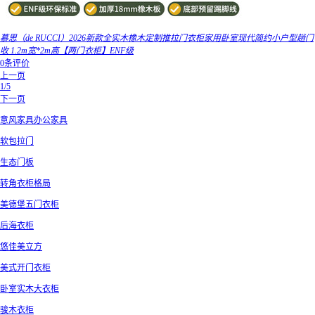
慕思（de RUCCI）2026新款全实木橡木定制推拉门衣柜家用卧室现代简约小户型趟门
收 1.2m宽*2m高【两门衣柜】ENF级
0条评价
上一页
1/5
下一页
意风家具办公家具
软包拉门
生态门板
转角衣柜格局
美德堡五门衣柜
后海衣柜
悠佳美立方
美式开门衣柜
卧室实木大衣柜
骏木衣柜