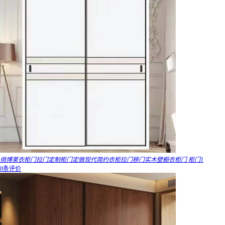
俏博莱衣柜门拉门定制柜门定做现代简约衣柜拉门移门实木壁橱衣柜门 柜门1
0条评价