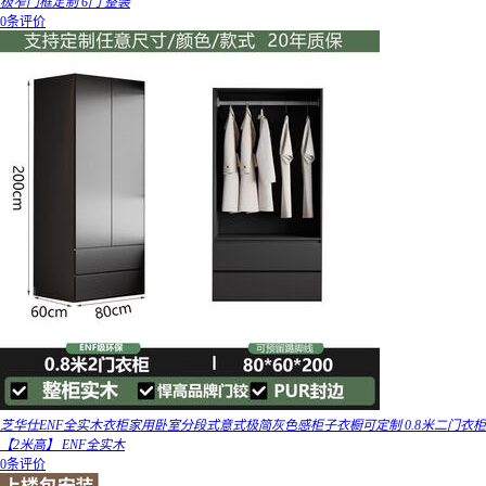
极窄门框定制 6门 整装
0条评价
芝华仕ENF全实木衣柜家用卧室分段式意式极简灰色感柜子衣橱可定制 0.8米二门衣柜
【2米高】 ENF全实木
0条评价