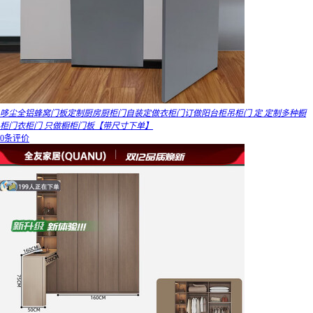
哆尘全铝蜂窝门板定制厨房厨柜门自装定做衣柜门订做阳台柜吊柜门 定 定制多种橱
柜门衣柜门 只做橱柜门板【带尺寸下单】
0条评价