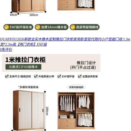
QUANYOU2026新款全实木橡木定制推拉门衣柜家用卧室现代简约小户型趟门收 1.3m
宽*2.3m高【两门衣柜】ENF级
0条评价