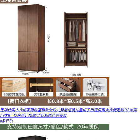
芝华仕实木衣柜家用卧室新款分段式简易组装儿童柜子出租房用大衣橱定制 0.8米两
门衣柜【2米高】加厚实木/胡桃色包安装
0条评价