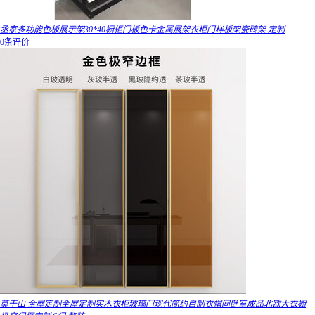
丞家多功能色板展示架30*40橱柜门板色卡金属展架衣柜门样板架瓷砖架 定制
0条评价
莫干山 全屋定制全屋定制实木衣柜玻璃门现代简约自制衣帽间卧室成品北欧大衣橱