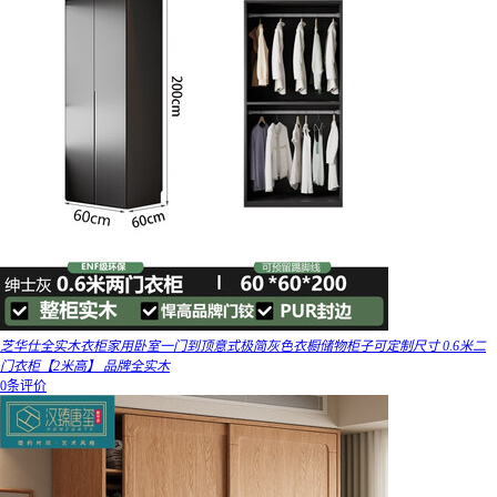
芝华仕全实木衣柜家用卧室一门到顶意式极简灰色衣橱储物柜子可定制尺寸 0.6米二
门衣柜【2米高】 品牌全实木
0条评价