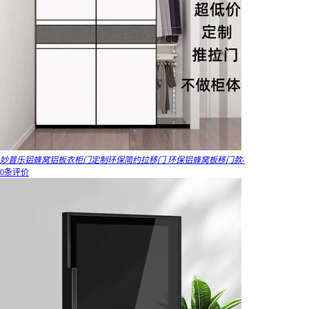
妙普乐铝蜂窝铝板衣柜门定制环保简约拉移门 环保铝蜂窝板移门款-
0条评价