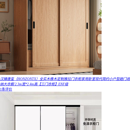
汉臻唐玺（HONZONTX）全实木橡木定制推拉门衣柜家用卧室现代简约小户型趟门收
纳大衣橱 2.3m宽*2.4m高【三门衣柜】ENF级
1条评价