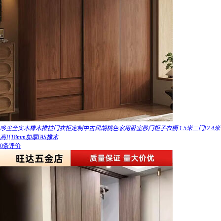
哆尘全实木橡木推拉门衣柜定制中古风胡桃色家用卧室移门柜子衣橱 1.5米三门[2.4米
高][18mm加厚FAS橡木
0条评价