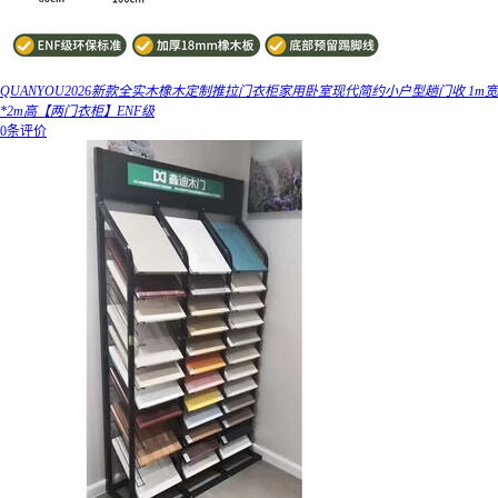
QUANYOU2026新款全实木橡木定制推拉门衣柜家用卧室现代简约小户型趟门收 1m宽
*2m高【两门衣柜】ENF级
0条评价