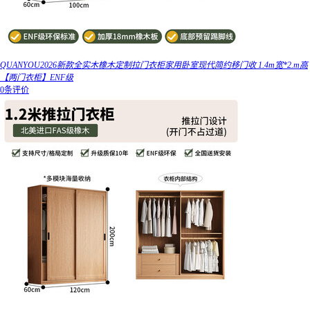
QUANYOU2026新款全实木橡木定制拉门衣柜家用卧室现代简约移门收 1.4m宽*2.m高
【两门衣柜】ENF级
0条评价