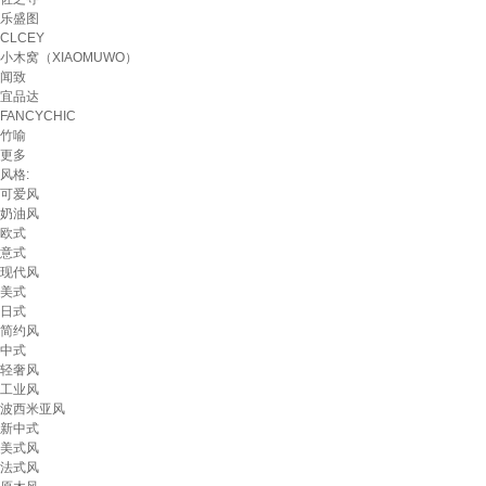
乐盛图
CLCEY
小木窝（XIAOMUWO）
闻致
宜品达
FANCYCHIC
竹喻
更多
风格:
可爱风
奶油风
欧式
意式
现代风
美式
日式
简约风
中式
轻奢风
工业风
波西米亚风
新中式
美式风
法式风