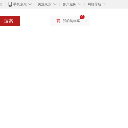
◇
◇
◇
◇
购
手机京东
关注京东
客户服务
网站导航
0
搜索
我的购物车
>