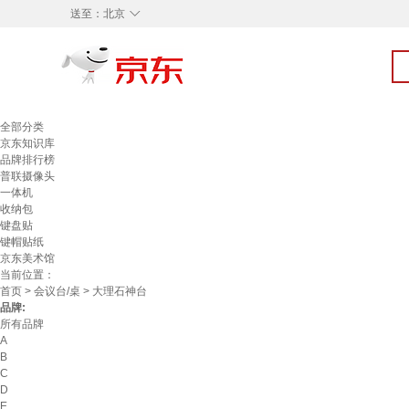
◇
送至：
北京
全部分类
京东知识库
品牌排行榜
普联摄像头
一体机
收纳包
键盘贴
键帽贴纸
京东美术馆
当前位置：
首页
>
会议台/桌
> 大理石神台
品牌:
所有品牌
A
B
C
D
E