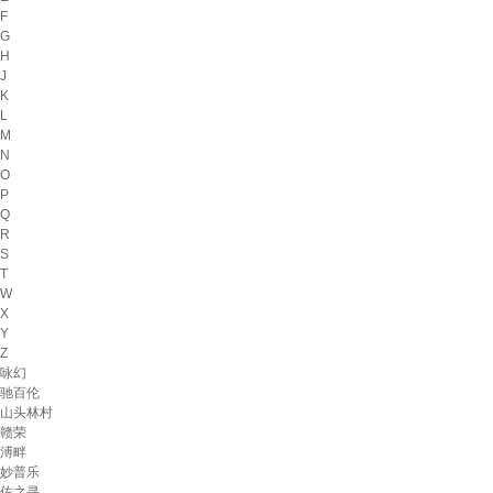
F
G
H
J
K
L
M
N
O
P
Q
R
S
T
W
X
Y
Z
咏幻
驰百伦
山头林村
赣荣
溥畔
妙普乐
佐之寻