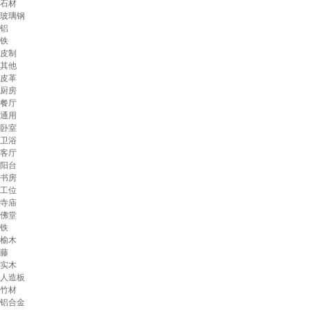
石材
玻璃钢
铝
铁
皮制
其他
皮革
厨房
餐厅
通用
卧室
卫浴
客厅
阳台
书房
工位
寺庙
佛堂
铁
榆木
藤
实木
人造板
竹材
铝合金