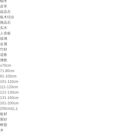
柚木
皮革
超晶石
板木结合
微晶石
实木
人造板
玻璃
金属
竹材
道教
佛教
≤70cm
71-80cm
91-100cm
101-110cm
111-120cm
121-130cm
131-160cm
161-200cm
200cm以上
板材
紫砂
树脂
木