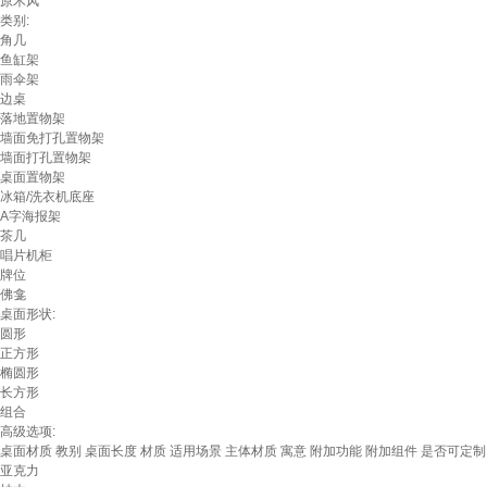
原木风
类别:
角几
鱼缸架
雨伞架
边桌
落地置物架
墙面免打孔置物架
墙面打孔置物架
桌面置物架
冰箱/洗衣机底座
A字海报架
茶几
唱片机柜
牌位
佛龛
桌面形状:
圆形
正方形
椭圆形
长方形
组合
高级选项:
桌面材质
教别
桌面长度
材质
适用场景
主体材质
寓意
附加功能
附加组件
是否可定制
亚克力