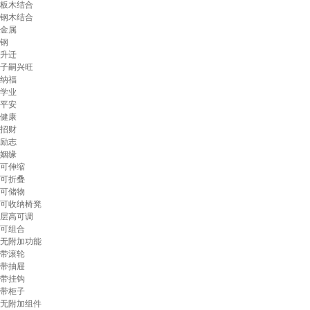
板木结合
钢木结合
金属
钢
升迁
子嗣兴旺
纳福
学业
平安
健康
招财
励志
姻缘
可伸缩
可折叠
可储物
可收纳椅凳
层高可调
可组合
无附加功能
带滚轮
带抽屉
带挂钩
带柜子
无附加组件