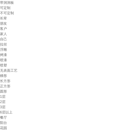
带洞洞板
可定制
不可定制
长辈
朋友
客户
家人
自己
拉丝
浮雕
烤漆
喷漆
喷塑
无表面工艺
梯形
长方形
正方形
圆形
1层
2层
3层
6层以上
餐厅
阳台
花园