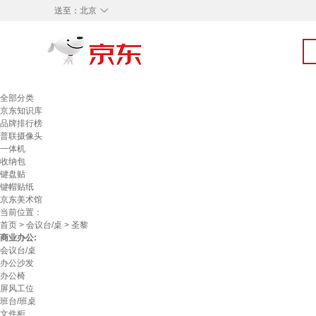
◇
送至：
北京
全部分类
京东知识库
品牌排行榜
普联摄像头
一体机
收纳包
键盘贴
键帽贴纸
京东美术馆
当前位置：
首页
>
会议台/桌
> 圣黎
商业办公:
会议台/桌
办公沙发
办公椅
屏风工位
班台/班桌
文件柜