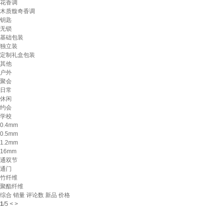
花香调
木质馥奇香调
钥匙
无锁
基础包装
独立装
定制礼盒包装
其他
户外
聚会
日常
休闲
约会
学校
0.4mm
0.5mm
1.2mm
16mm
通双节
通门
竹纤维
聚酯纤维
综合
销量
评论数
新品
价格
1
/
5
<
>