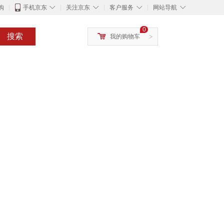
◇
◇
◇
◇
购
手机京东
关注京东
客户服务
网站导航
0
搜索
我的购物车
>