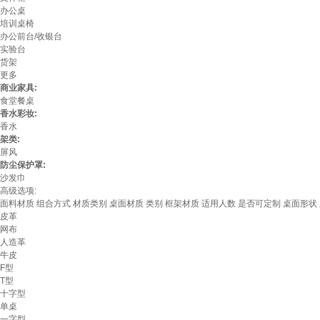
办公桌
培训桌椅
办公前台/收银台
实验台
货架
更多
商业家具:
食堂餐桌
香水彩妆:
香水
架类:
屏风
防尘保护罩:
沙发巾
高级选项:
面料材质
组合方式
材质类别
桌面材质
类别
框架材质
适用人数
是否可定制
桌面形状
皮革
网布
人造革
牛皮
F型
T型
十字型
单桌
一字型