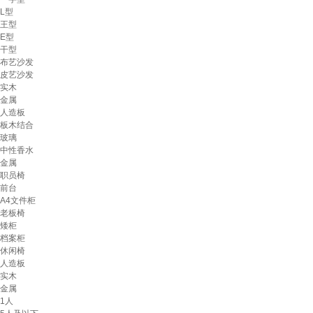
L型
王型
E型
干型
布艺沙发
皮艺沙发
实木
金属
人造板
板木结合
玻璃
中性香水
金属
职员椅
前台
A4文件柜
老板椅
矮柜
档案柜
休闲椅
人造板
实木
金属
1人