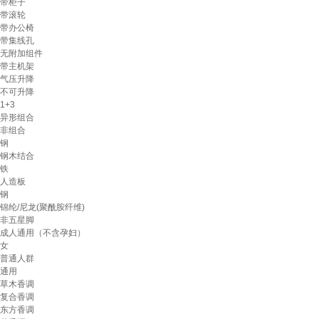
带柜子
带滚轮
带办公椅
带集线孔
无附加组件
带主机架
气压升降
不可升降
1+3
异形组合
非组合
钢
钢木结合
铁
人造板
钢
锦纶/尼龙(聚酰胺纤维)
非五星脚
成人通用（不含孕妇）
女
普通人群
通用
草木香调
复合香调
东方香调