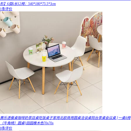
形】6弧6长12椅：540*180*75.5*3cm
1条评价
赛乐透餐桌咖啡奶茶店桌吃饭桌子家用北欧商用圆桌洽谈桌阳台茶桌会议桌 [一桌4椅
（牛角椅）圆桌]田园橡木色70x70x
0条评价