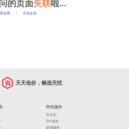
访问的页面
失联
啦...
东试用
京东会员
天天低价，畅选无忧
务
特色服务
策
夺宝岛
护
DIY装机
明
延保服务