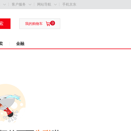
购
客户服务
网站导航
手机京东



索
0

我的购物车
卖
金融