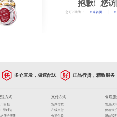
抱歉! 您
您可以逛逛 :
京东首页
京
多仓直发，极速配送
正品行货，精致服务
配送方式
支付方式
售后服
上门自提
货到付款
售后政
11限时达
在线支付
价格保
配送服务查询
分期付款
退款说