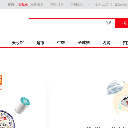
你好，
请登录
免费注册
我的订单
我的京东
京东会员
企业采

搜
美妆馆
超市
生鲜
全球购
闪购
拍