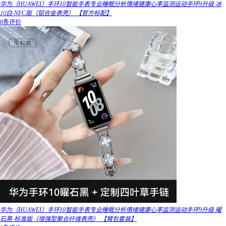
华为（HUAWEI）手环10智能手表专业睡眠分析情绪健康心率监测运动手环9升级 冰
川白-NFC版（铝合金表壳） 【官方标配】
0条评价
华为（HUAWEI）手环10智能手表专业睡眠分析情绪健康心率监测运动手环9升级 曜
石黑-标准版（增强型聚合纤维表壳） 【臂包套装】