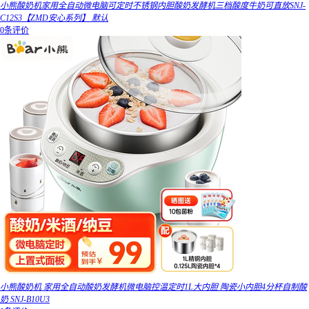
小熊酸奶机家用全自动微电脑可定时不锈钢内胆酸奶发酵机三档酸度牛奶可直放SNJ-
C12S3【ZMD安心系列】 默认
0条评价
小熊酸奶机 家用全自动酸奶发酵机微电脑控温定时1L大内胆 陶瓷小内胆4分杯自制酸
奶 SNJ-B10U3