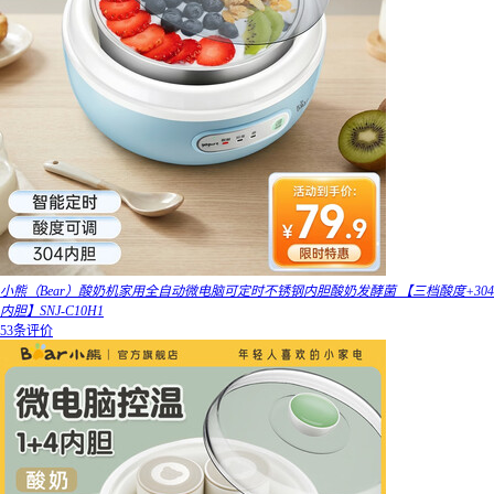
小熊（Bear）酸奶机家用全自动微电脑可定时不锈钢内胆酸奶发酵菌 【三档酸度+304
内胆】SNJ-C10H1
53条评价