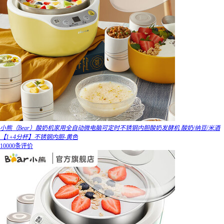
小熊（Bear）酸奶机家用全自动微电脑可定时不锈钢内胆酸奶发酵机 酸奶/纳豆/米酒
【1+4分杯】不锈钢内胆-黄色
10000条评价