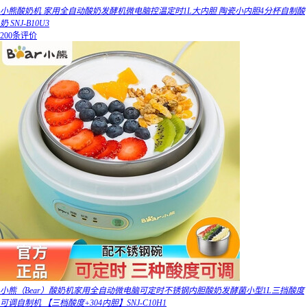
小熊酸奶机 家用全自动酸奶发酵机微电脑控温定时1L大内胆 陶瓷小内胆4分杯自制酸
奶 SNJ-B10U3
200条评价
小熊（Bear）酸奶机家用全自动微电脑可定时不锈钢内胆酸奶发酵菌小型1L三挡酸度
可调自制机 【三档酸度+304内胆】SNJ-C10H1