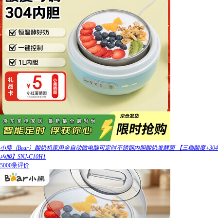
小熊（Bear）酸奶机家用全自动微电脑可定时不锈钢内胆酸奶发酵菌 【三档酸度+304
内胆】SNJ-C10H1
5000条评价