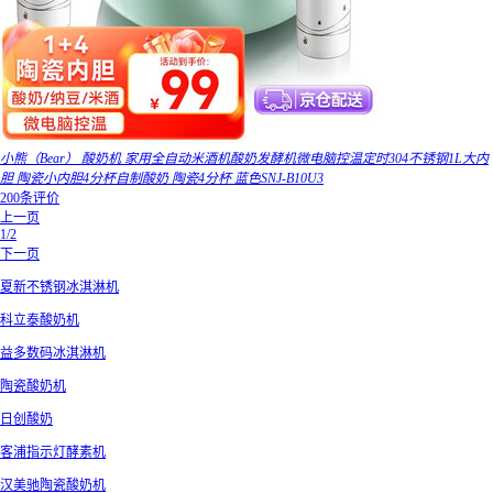
小熊（Bear） 酸奶机 家用全自动米酒机酸奶发酵机微电脑控温定时304不锈钢1L大内
胆 陶瓷小内胆4分杯自制酸奶 陶瓷4分杯 蓝色SNJ-B10U3
200条评价
上一页
1/2
下一页
夏新不锈钢冰淇淋机
科立泰酸奶机
益多数码冰淇淋机
陶瓷酸奶机
日创酸奶
客浦指示灯酵素机
汉美驰陶瓷酸奶机