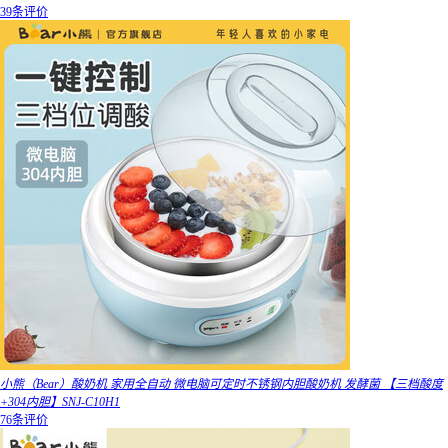
39条评价
小熊（Bear）酸奶机 家用全自动 微电脑可定时不锈钢内胆酸奶机 发酵菌 【三档酸度
+304内胆】SNJ-C10H1
76条评价