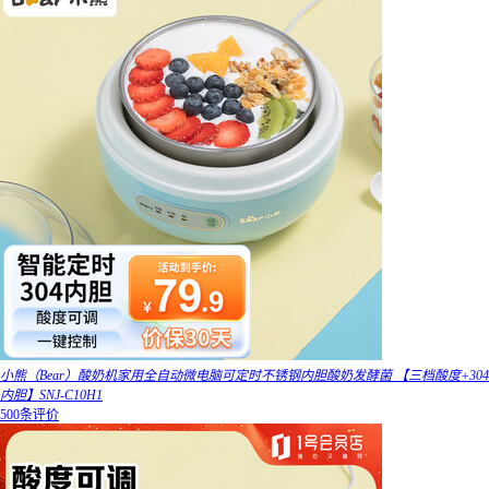
小熊（Bear）酸奶机家用全自动微电脑可定时不锈钢内胆酸奶发酵菌 【三档酸度+304
内胆】SNJ-C10H1
500条评价