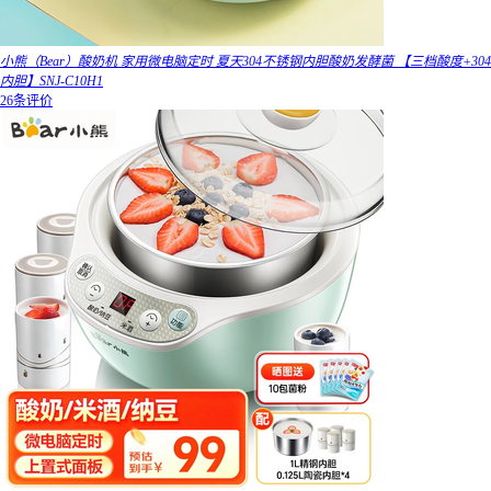
小熊（Bear）酸奶机 家用微电脑定时 夏天304不锈钢内胆酸奶发酵菌 【三档酸度+304
内胆】SNJ-C10H1
26条评价