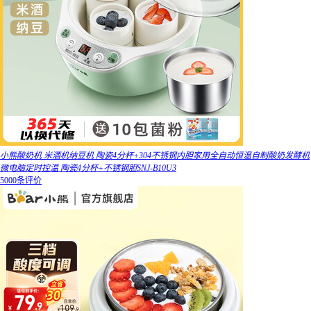
小熊酸奶机 米酒机纳豆机 陶瓷4分杯+304不锈钢内胆家用全自动恒温自制酸奶发酵机
微电脑定时控温 陶瓷4分杯+不锈钢胆SNJ-B10U3
5000条评价