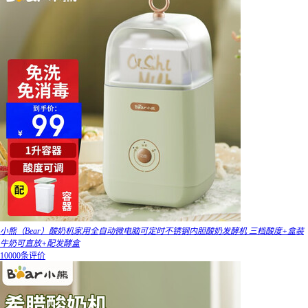
小熊（Bear）酸奶机家用全自动微电脑可定时不锈钢内胆酸奶发酵机 三档酸度+盒装
牛奶可直放+配发酵盒
10000条评价