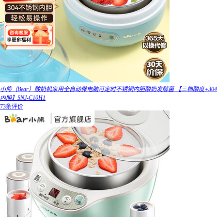
小熊（Bear）酸奶机家用全自动微电脑可定时不锈钢内胆酸奶发酵菌 【三档酸度+304
内胆】SNJ-C10H1
73条评价