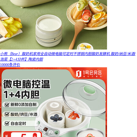
小熊（Bear）酸奶机家用全自动微电脑可定时不锈钢内胆酸奶发酵机 酸奶/纳豆/米酒/
泡菜【2+4分杯】陶瓷内胆
10000条评价