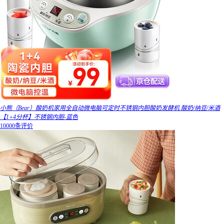
小熊（Bear）酸奶机家用全自动微电脑可定时不锈钢内胆酸奶发酵机 酸奶/纳豆/米酒
【1+4分杯】不锈钢内胆-蓝色
10000条评价