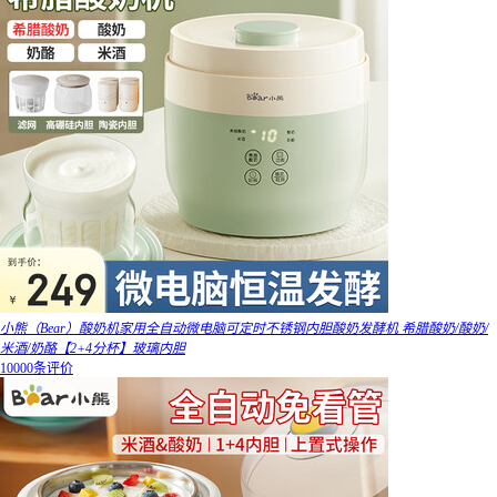
小熊（Bear）酸奶机家用全自动微电脑可定时不锈钢内胆酸奶发酵机 希腊酸奶/酸奶/
米酒/奶酪【2+4分杯】玻璃内胆
10000条评价