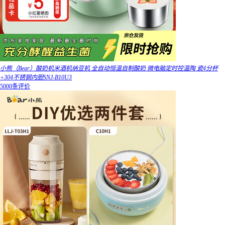
小熊（Bear）酸奶机米酒机纳豆机 全自动恒温自制酸奶 微电脑定时控温陶 瓷4分杯
+304不锈钢内胆SNJ-B10U3
5000条评价