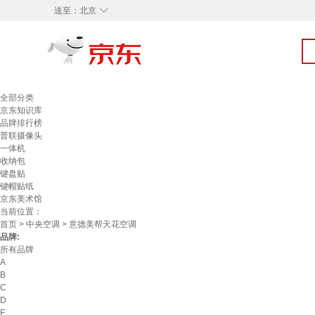
◇
送至：
北京
全部分类
京东知识库
品牌排行榜
普联摄像头
一体机
收纳包
键盘贴
键帽贴纸
京东美术馆
当前位置：
首页
>
中央空调
> 意德美帮天花空调
品牌:
所有品牌
A
B
C
D
F