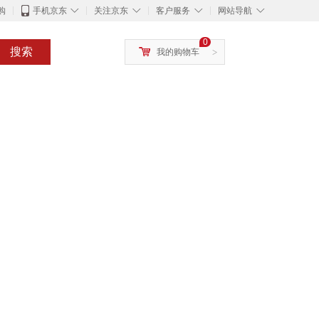
◇
◇
◇
◇
购
手机京东
关注京东
客户服务
网站导航
0
搜索
我的购物车
>