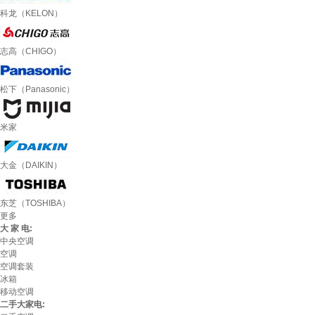
科龙（KELON）
志高（CHIGO）
松下（Panasonic）
米家
大金（DAIKIN）
东芝（TOSHIBA）
更多
大 家 电:
中央空调
空调
空调套装
冰箱
移动空调
二手大家电: