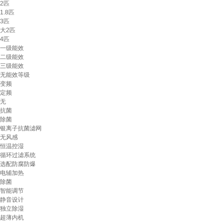
2匹
1.8匹
3匹
大2匹
4匹
一级能效
二级能效
三级能效
无能效等级
变频
定频
无
抗菌
除菌
银离子抗菌滤网
无风感
恒温控湿
循环过滤系统
选配防腐防爆
电辅加热
除菌
智能调节
静音设计
独立除湿
超薄内机