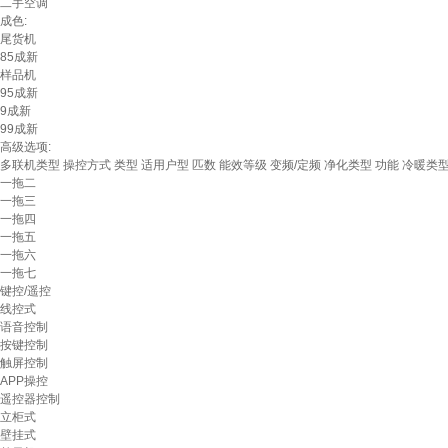
二手空调
成色:
尾货机
85成新
样品机
95成新
9成新
99成新
高级选项:
多联机类型
操控方式
类型
适用户型
匹数
能效等级
变频/定频
净化类型
功能
冷暖类
一拖二
一拖三
一拖四
一拖五
一拖六
一拖七
键控/遥控
线控式
语音控制
按键控制
触屏控制
APP操控
遥控器控制
立柜式
壁挂式