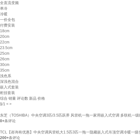
全直流变频
单冷
冷暖
一价全包
付费安装
18cm
20cm
22cm
23.5cm
25cm
26cm
30cm
35cm
浅色系
深浅色混合
嵌入式套装
柜挂套装
综合
销量
评论数
新品
价格
1
/
1
<
>
东芝（TOSHIBA）中央空调3匹/3.5匹跃界 风管机一拖一家用嵌入式空调 多联机一级能效
0+
条评论
TCL【咨询有优惠】中央空调风管机大1.5匹3匹一拖一隐藏嵌入式吊顶空调冷暖一级变频
200+
条评论