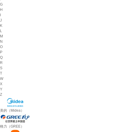
G
H
I
J
K
L
M
N
O
P
Q
R
S
T
W
X
Y
Z
美的（Midea）
格力（GREE）