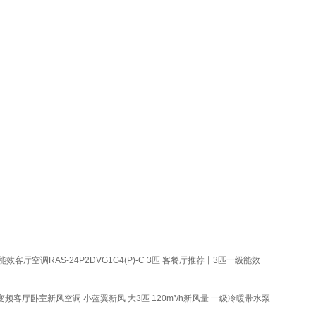
客厅空调RAS-24P2DVG1G4(P)-C 3匹 客餐厅推荐丨3匹一级能效
客厅卧室新风空调 小蓝翼新风 大3匹 120m³/h新风量 一级冷暖带水泵