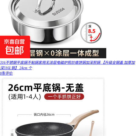
316不锈钢平底锅不粘锅家用无涂层电磁炉煎炒烙饼锅加深煎锅 【升级全钢盖 加厚加
深316L钢】 24cm 个
0条评价