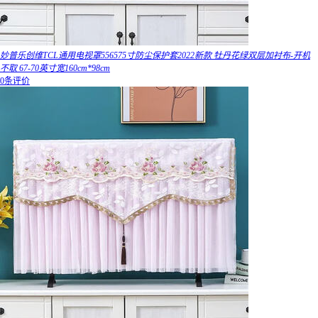
妙普乐创维TCL通用电视罩556575寸防尘保护套2022新款 牡丹花绿双层加衬布-开机
不取 67-70英寸宽160cm*98cm
0条评价