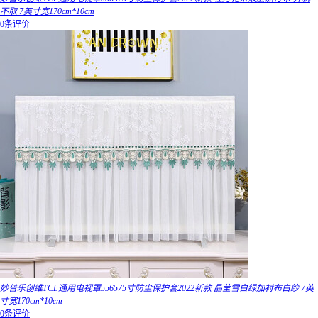
不取 7英寸宽170cm*10cm
0条评价
妙普乐创维TCL通用电视罩556575寸防尘保护套2022新款 晶莹雪白绿加衬布白纱 7英
寸宽170cm*10cm
0条评价