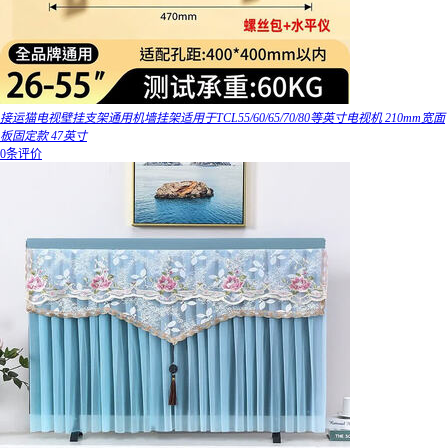
接运猫电视壁挂支架通用机墙挂架适用于TCL55/60/65/70/80等英寸电视机 210mm宽面
板固定款 47英寸
0条评价