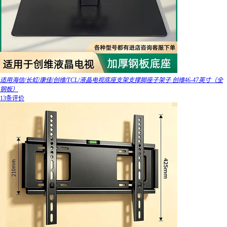
适用海信/长虹/康佳/创维/TCL/液晶电视底座支架支撑脚座子架子 创维46-47英寸（全
钢板）
13条评价