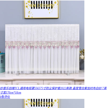
妙普乐创维TCL通用电视罩556575寸防尘保护套2022新款 晶莹雪白紫加衬布白纱 7英
寸宽170cm*10cm
0条评价