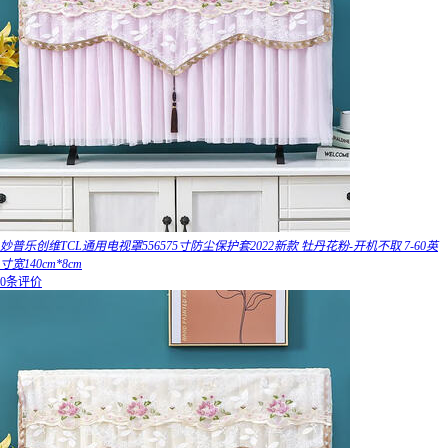
妙普乐创维TCL通用电视罩556575寸防尘保护套2022新款 牡丹花粉-开机不取 7-60英
寸宽140cm*8cm
0条评价