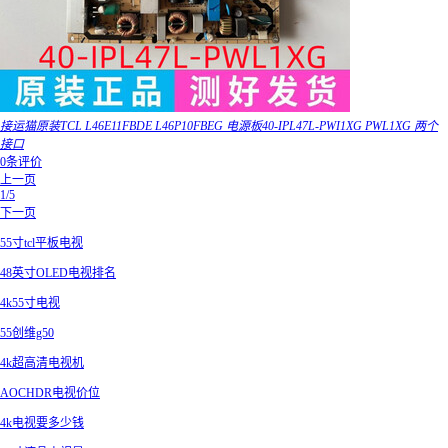
接运猫原装TCL L46E11FBDE L46P10FBEG 电源板40-IPL47L-PWI1XG PWL1XG 两个
接口
0条评价
上一页
1/5
下一页
55寸tcl平板电视
48英寸OLED电视排名
4k55寸电视
55创维g50
4k超高清电视机
AOCHDR电视价位
4k电视要多少钱