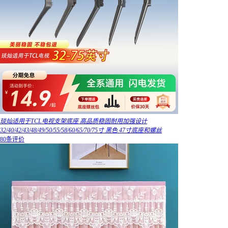
琰灿适用于TCL电视支架底座 高品质稳固耐用加强设计
32/40/42/43/48/49/50/55/58/60/65/70/75寸 黑色 47寸底座和螺丝
80条评价