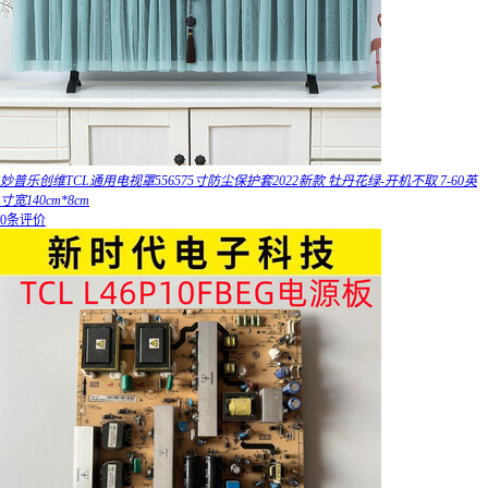
妙普乐创维TCL通用电视罩556575寸防尘保护套2022新款 牡丹花绿-开机不取 7-60英
寸宽140cm*8cm
0条评价