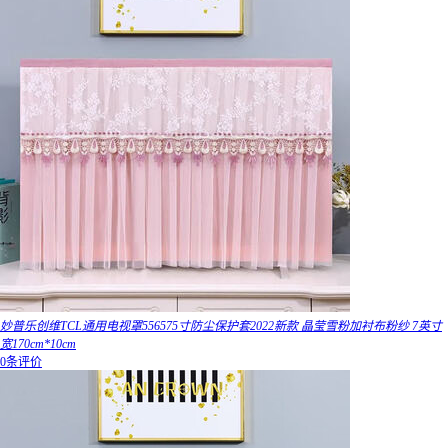
妙普乐创维TCL通用电视罩556575寸防尘保护套2022新款 晶莹雪粉加衬布粉纱 7英寸
宽170cm*10cm
0条评价