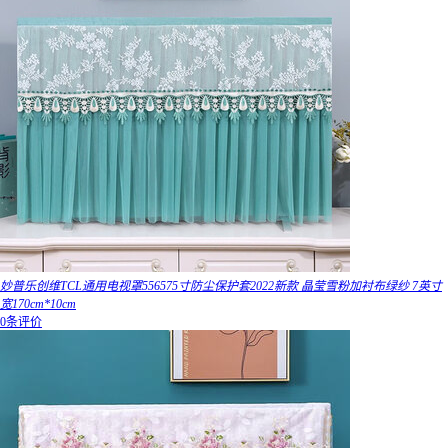
妙普乐创维TCL通用电视罩556575寸防尘保护套2022新款 晶莹雪粉加衬布绿纱 7英寸
宽170cm*10cm
0条评价