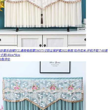
妙普乐创维TCL通用电视罩556575寸防尘保护套2022新款 牡丹花米-开机不取 7-60英
寸宽140cm*8cm
0条评价