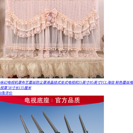
咏幻电视机罩布艺蕾丝防尘罩液晶挂式坐式电视机55英寸/85英寸TCL海信 粉色蕾丝电
视罩 58寸长135厘米
0条评价