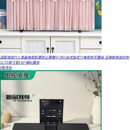
适配海信TCL液晶电视机罩防尘罩套55寸65台式挂式75电视布艺蕾丝 玉珠粉色加衬布
52-55英寸宽130*高80厘米
0条评价