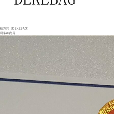
德克邦（DEKEBAG）
厨掌柜商厨