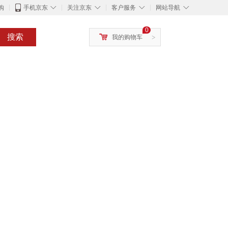
◇
◇
◇
◇
购
手机京东
关注京东
客户服务
网站导航
0
搜索
我的购物车
>