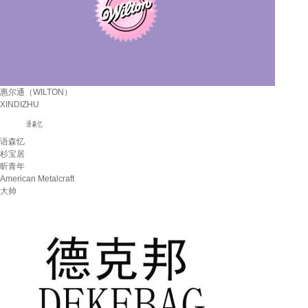
惠尔通（WILTON）
XINDIZHU
语森忆
杉宝居
昕青年
American Metalcraft
大帅