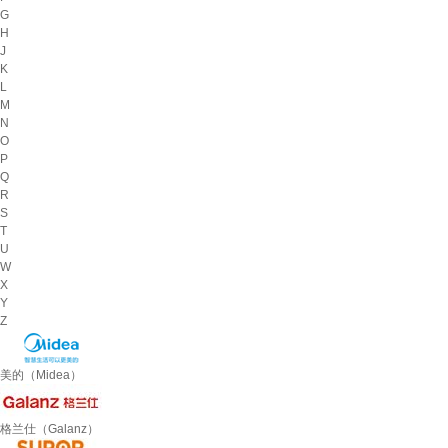
G
H
J
K
L
M
N
O
P
Q
R
S
T
U
W
X
Y
Z
美的（Midea）
格兰仕（Galanz）