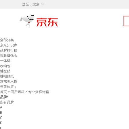
◇
送至：
北京
全部分类
京东知识库
品牌排行榜
普联摄像头
一体机
收纳包
键盘贴
键帽贴纸
京东美术馆
当前位置：
首页
>
商用烤箱
> 专业蛋糕烤箱
品牌:
所有品牌
A
B
C
D
F