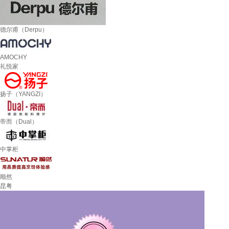
德尔甫（Derpu）
AMOCHY
礼悦家
扬子（YANGZI）
帝而（Dual）
中掌柜
顺然
昆粤