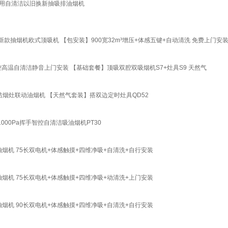
家用自清洁以旧换新抽吸排油烟机
抽烟机欧式顶吸机 【包安装】900宽32m³增压+体感五键+自动清洗 免费上门安
高温自清洁静音上门安装 【基础套餐】顶吸双腔双吸烟机S7+灶具S9 天然气
清洁烟灶联动油烟机 【天然气套装】搭双边定时灶具QD52
00Pa挥手智控自清洁吸油烟机PT30
烟机 75长双电机+体感触摸+四维净吸+自清洗+自行安装
烟机 75长双电机+体感触摸+四维净吸+动清洗+上门安装
烟机 90长双电机+体感触摸+四维净吸+自清洗+自行安装