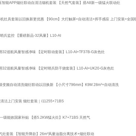
大静压智能APP烟灶联动自清洁烟机套装 【天然气套装】搭A8新一级猛火联动灶
 烟机灶具套装以旧换新更优惠 【90cm】大灯触屏+自动清洁+挥手感应 上门安装+全国
监控 【重磅新品-32风量】L10-AI
巡航风量智感净味 【定时联动套装】L10-AI+TF37B-G灰色灶
2巡航风量智感净味 【定时哨兵防干烧套装】L10-AI+UK20-G灰色灶
一级变频自动清洗烟灶联动以旧换新 【小尺寸796mm】K9M 28m³+自动清洗
上门安装 烟灶套装｜i11255+71BS
能效国家补贴 【搭5.2KW猛火灶】K7+71BS 天然气
套装 【智能升降款】26m³风量油脂分离技术+烟灶联动