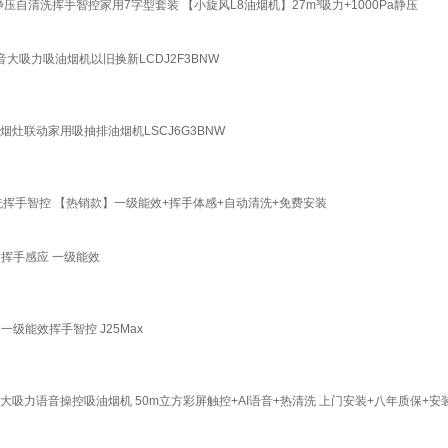
静压自清洗挥手智控家用7字型套装 【小旋风L8油烟机】27m³吸力+1000Pa静压
静音大吸力吸油烟机以旧换新LCDJ2F3BNW
烟灶联动家用吸抽排油烟机LSCJ6G3BNW
洗挥手智控 【热销款】一级能效+挥手体感+自动清洗+免费安装
 挥手感应 一级能效
一级能效挥手智控 J25Max
吸力语音操控吸油烟机 50m立方彩屏触控+AI语音+热清洗 上门安装+八年质保+安