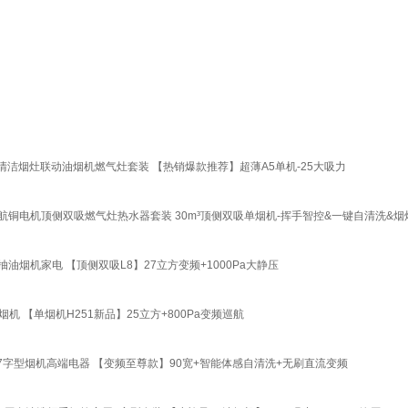
自清洁烟灶联动油烟机燃气灶套装 【热销爆款推荐】超薄A5单机-25大吸力
频巡航铜电机顶侧双吸燃气灶热水器套装 30m³顶侧双吸单烟机-挥手智控&一键自清洗&
油烟机家电 【顶侧双吸L8】27立方变频+1000Pa大静压
机 【单烟机H251新品】25立方+800Pa变频巡航
字型烟机高端电器 【变频至尊款】90宽+智能体感自清洗+无刷直流变频