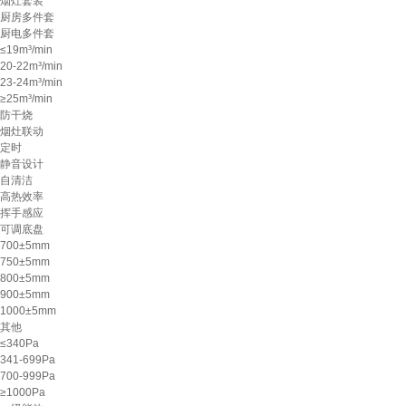
烟灶套装
厨房多件套
厨电多件套
≤19m³/min
20-22m³/min
23-24m³/min
≥25m³/min
防干烧
烟灶联动
定时
静音设计
自清洁
高热效率
挥手感应
可调底盘
700±5mm
750±5mm
800±5mm
900±5mm
1000±5mm
其他
≤340Pa
341-699Pa
700-999Pa
≥1000Pa