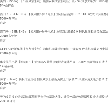
美的（Midea）【小旋风油烟机】顶侧双吸抽油烟机新升级27m³爆炒大吸力1000pa
54+
条评论
西门子（SIEMENS）【暴风眼外转子电机】重磅新品超薄5D 2.0 Plus欧式30风量
5000+
条评论
自营
西门子（SIEMENS）【暴风眼外转子电机】重磅新品锥锋2.0 30风量侧吸静音自清洁
2000+
条评论
自营
OPPLAT欧派集团【免费拆安装】油烟机顶吸抽油烟机 一级能效 欧式机大吸力 免拆
2000+
条评论
华凌美的出品【神机H71】油烟机27风量顶侧双吸超薄平嵌 1000Pa变频巡航 自清洁
12+
条评论
自营
海尔（Haier）抽吸排油烟机 侧吸式以旧换新免费上门安装 23风量家用大吸力自清洁 
5000+
条评论
自营
美的多采抽油烟机新款家用厨房自动热清洗大吸力静音一级能效顶侧双吸油烟机50m³大
200+
条评论