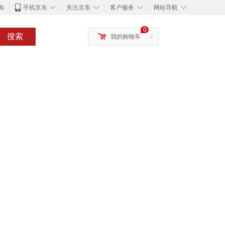
◇
◇
◇
◇
购
手机京东
关注京东
客户服务
网站导航
0
搜索
我的购物车
>