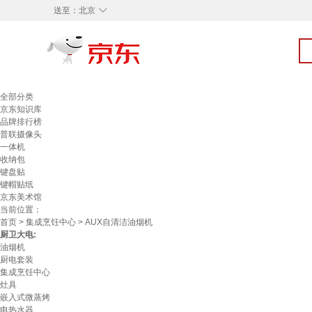
◇
送至：
北京
全部分类
京东知识库
品牌排行榜
普联摄像头
一体机
收纳包
键盘贴
键帽贴纸
京东美术馆
当前位置：
首页
>
集成烹饪中心
> AUX自清洁油烟机
厨卫大电:
油烟机
厨电套装
集成烹饪中心
灶具
嵌入式微蒸烤
电热水器