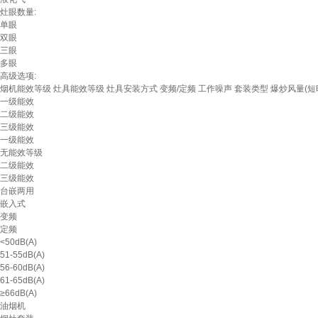
灶眼数量:
单眼
双眼
三眼
多眼
高级选项:
烟机能效等级
灶具能效等级
灶具安装方式
变频/定频
工作噪声
套装类型
爆炒风量(短
一级能效
二级能效
三级能效
一级能效
无能效等级
二级能效
三级能效
台嵌两用
嵌入式
变频
定频
<50dB(A)
51-55dB(A)
56-60dB(A)
61-65dB(A)
≥66dB(A)
油烟机