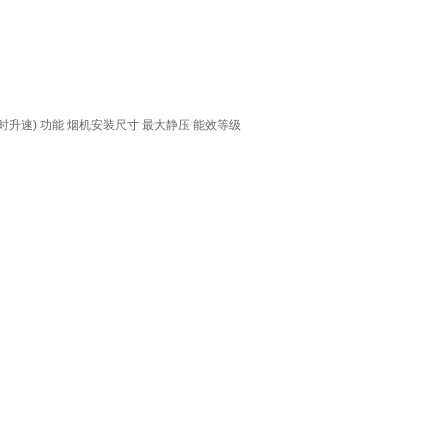
时升速)
功能
烟机安装尺寸
最大静压
能效等级