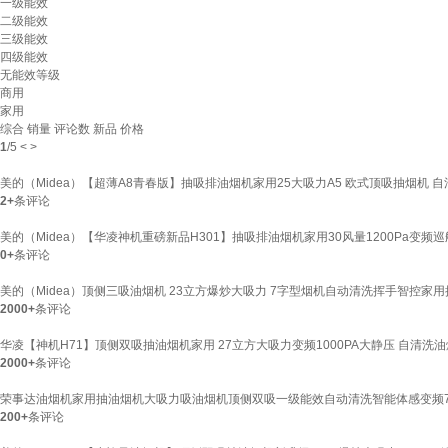
一级能效
二级能效
三级能效
四级能效
无能效等级
商用
家用
综合
销量
评论数
新品
价格
1
/
5
<
>
美的（Midea）【超薄A8青春版】抽吸排油烟机家用25大吸力A5 欧式顶吸抽烟机 
2+
条评论
美的（Midea）【华凌神机重磅新品H301】抽吸排油烟机家用30风量1200Pa变
0+
条评论
美的（Midea）顶侧三吸油烟机 23立方爆炒大吸力 7字型烟机自动清洗挥手智控家用抽
2000+
条评论
华凌【神机H71】顶侧双吸抽油烟机家用 27立方大吸力变频1000PA大静压 自清洗油烟
2000+
条评论
荣事达油烟机家用抽油烟机大吸力吸油烟机顶侧双吸一级能效自动清洗智能体感变频7
200+
条评论