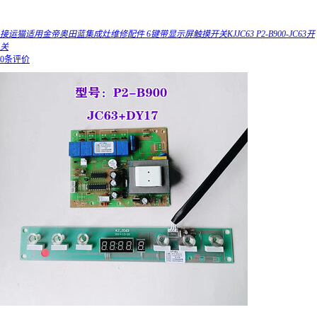
接运猫适用金帝奥田蓝集成灶维修配件 6键带显示屏触摸开关KJJC63 P2-B900-JC63开
关
0条评价