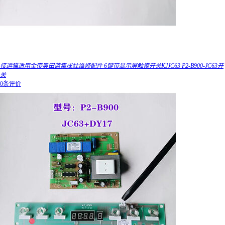
接运猫适用金帝奥田蓝集成灶维修配件 6键带显示屏触摸开关KJJC63 P2-B900-JC63开
关
0条评价