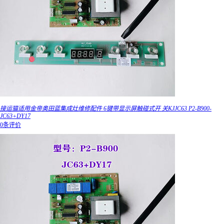
接运猫适用金帝奥田蓝集成灶维修配件 6键带显示屏触碰式开 关KJJC63 P2-B900-
JC63+DY17
0条评价