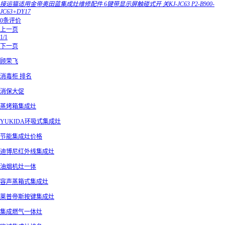
接运猫适用金帝奥田蓝集成灶维修配件 6键带显示屏触碰式开 关KJ-JC63 P2-B900-
JC63+DY17
0条评价
上一页
1/1
下一页
顾荣飞
消毒柜 排名
消保大促
蒸烤箱集成灶
YUKIDA环吸式集成灶
节能集成灶价格
迪博尼红外线集成灶
油烟机灶一体
容声蒸箱式集成灶
莱普帝斯按键集成灶
集成燃气一体灶