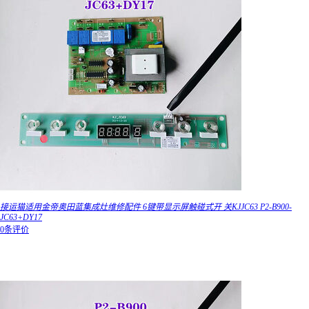
接运猫适用金帝奥田蓝集成灶维修配件 6键带显示屏触碰式开 关KJJC63 P2-B900-
JC63+DY17
0条评价