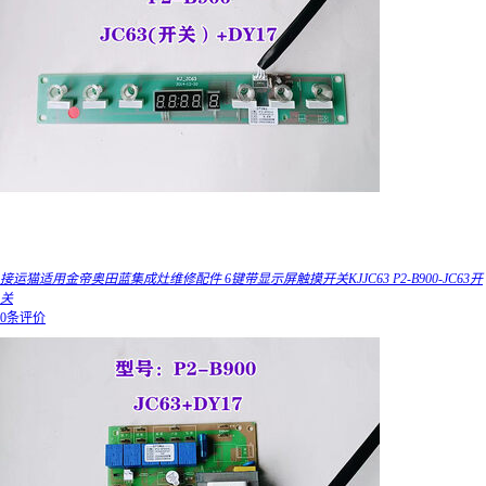
接运猫适用金帝奥田蓝集成灶维修配件 6键带显示屏触摸开关KJJC63 P2-B900-JC63开
关
0条评价