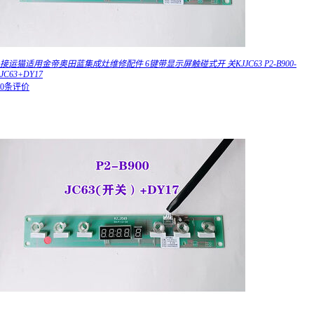
接运猫适用金帝奥田蓝集成灶维修配件 6键带显示屏触碰式开 关KJJC63 P2-B900-
JC63+DY17
0条评价