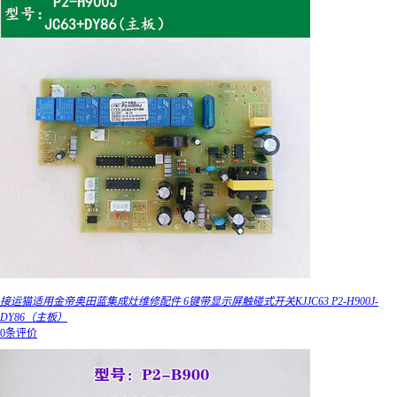
接运猫适用金帝奥田蓝集成灶维修配件 6键带显示屏触碰式开关KJJC63 P2-H900J-
DY86（主板）
0条评价