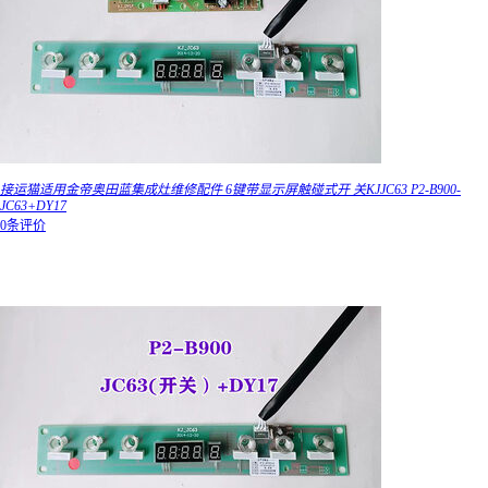
接运猫适用金帝奥田蓝集成灶维修配件 6键带显示屏触碰式开 关KJJC63 P2-B900-
JC63+DY17
0条评价