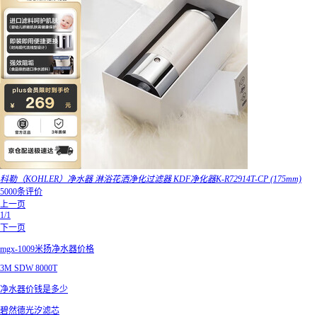
科勒（KOHLER）净水器 淋浴花洒净化过滤器 KDF净化器K-R72914T-CP (175mm)
5000条评价
上一页
1/1
下一页
mgx-1009米扬净水器价格
3M SDW 8000T
净水器价钱是多少
碧然德光汐滤芯