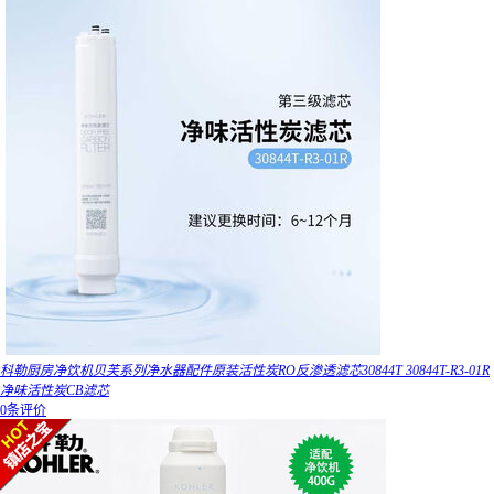
科勒厨房净饮机贝芙系列净水器配件原装活性炭RO反渗透滤芯30844T 30844T-R3-01R
净味活性炭CB滤芯
0条评价