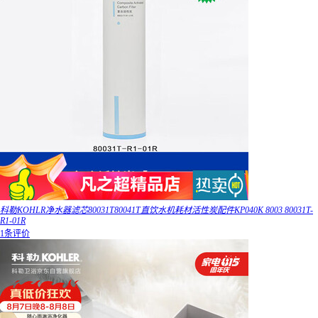
科勒KOHLR净水器滤芯80031T80041T直饮水机耗材活性炭配件KP040K 8003 80031T-
R1-01R
1条评价