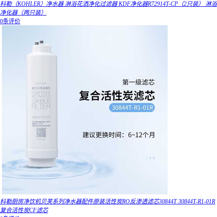
科勒（KOHLER）净水器 淋浴花洒净化过滤器 KDF净化器R72914T-CP（2只装） 淋浴
净化器（两只装）
0条评价
科勒厨房净饮机贝芙系列净水器配件原装活性炭RO反渗透滤芯30844T 30844T-R1-01R
复合活性炭CF滤芯