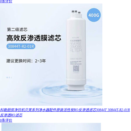
0条评价
科勒厨房净饮机贝芙系列净水器配件原装活性炭RO反渗透滤芯30844T 30844T-R2-01R
反渗透RO滤芯
0条评价