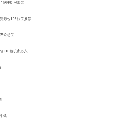
24趣味厨房套装
资源包195粒值推荐
95粒超值
包110粒玩家必入
画
对
汁机