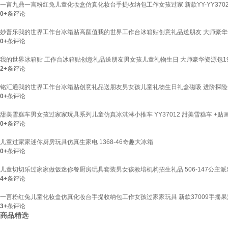
一言九鼎一言粉红兔儿童化妆盒仿真化妆台手提收纳包工作女孩过家 新款YY-YY370
0+
条评论
妙普乐我的世界工作台冰箱贴高颜值我的世界工作台冰箱贴创意礼品送朋友 大师豪华
0+
条评论
我的世界冰箱贴 工作台冰箱贴创意礼品送朋友男女孩儿童礼物生日 大师豪华资源包1
2+
条评论
铭汇通我的世界工作台冰箱贴创意礼品送朋友男女孩儿童礼物生日礼盒磁吸 进阶探险
0+
条评论
甜美雪糕车男女孩过家家玩具系列儿童仿真冰淇淋小推车 YY37012 甜美雪糕车 +贴
0+
条评论
儿童过家家迷你厨房玩具仿真生家电 1368-46奇趣大冰箱
0+
条评论
儿童切切乐过家家做饭迷你餐厨房玩具套装男女孩教培机构招生礼品 506-147公主派
4+
条评论
一言粉红兔儿童化妆盒仿真化妆台手提收纳包工作女孩过家家玩具 新款37009手摇果
3+
条评论
商品精选