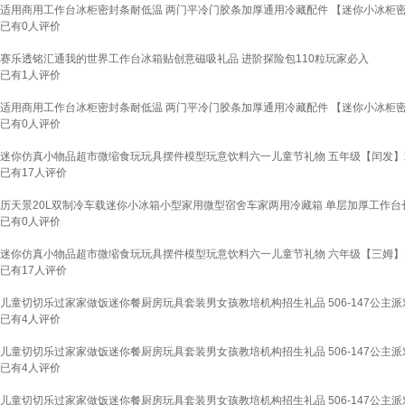
适用商用工作台冰柜密封条耐低温 两门平冷门胶条加厚通用冷藏配件 【迷你小冰柜密
已有
0
人评价
赛乐透铭汇通我的世界工作台冰箱贴创意磁吸礼品 进阶探险包110粒玩家必入
已有
1
人评价
适用商用工作台冰柜密封条耐低温 两门平冷门胶条加厚通用冷藏配件 【迷你小冰柜密
已有
0
人评价
迷你仿真小物品超市微缩食玩玩具摆件模型玩意饮料六一儿童节礼物 五年级【闰发】双
已有
17
人评价
历天景20L双制冷车载迷你小冰箱小型家用微型宿舍车家两用冷藏箱 单层加厚工作台长13
已有
0
人评价
迷你仿真小物品超市微缩食玩玩具摆件模型玩意饮料六一儿童节礼物 六年级【三姆】大
已有
17
人评价
儿童切切乐过家家做饭迷你餐厨房玩具套装男女孩教培机构招生礼品 506-147公主派
已有
4
人评价
儿童切切乐过家家做饭迷你餐厨房玩具套装男女孩教培机构招生礼品 506-147公主派
已有
4
人评价
儿童切切乐过家家做饭迷你餐厨房玩具套装男女孩教培机构招生礼品 506-147公主派