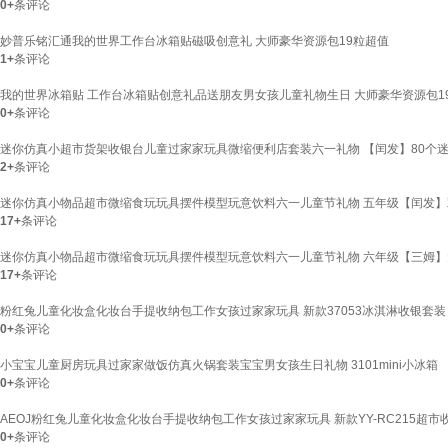
0+
条评论
妙普乐铭汇通我的世界工作台冰箱贴磁吸创意礼 大师豪华资源包19粒超值
1+
条评论
我的世界冰箱贴 工作台冰箱贴创意礼品送朋友男女孩儿童礼物生日 大师豪华资源包1
0+
条评论
迷你仿真小超市货架收银台儿童过家家玩具微缩便利店套装六一礼物 【闰发】80个迷
2+
条评论
迷你仿真小物品超市微缩食玩玩具摆件模型玩意饮料六一儿童节礼物 五年级【闰发】双
17+
条评论
迷你仿真小物品超市微缩食玩玩具摆件模型玩意饮料六一儿童节礼物 六年级【三姆】大
17+
条评论
粉红兔儿童化妆盒化妆台手提收纳包工作女孩过家家玩具 新款37053冰淇淋收银套装
0+
条评论
小宝宝儿童厨房玩具过家家做饭仿真火锅套装宝宝男女孩生日礼物 3101mini小冰箱
0+
条评论
AEOJ粉红兔儿童化妆盒化妆台手提收纳包工作女孩过家家玩具 新款YY-RC215超市
0+
条评论