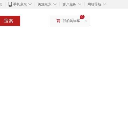
◇
◇
◇
◇
购
手机京东
关注京东
客户服务
网站导航
0
搜索
我的购物车
>