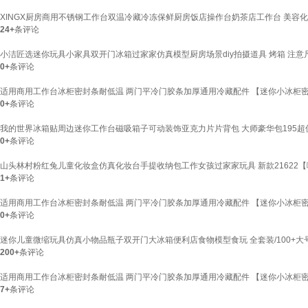
XINGX厨房商用不锈钢工作台双温冷藏冷冻保鲜厨房饭店操作台奶茶店工作台 美容化妆品
24+
条评论
小洁匠选迷你玩具小家具双开门冰箱过家家仿真模型厨房场景diy拍摄道具 烤箱 注意
0+
条评论
适用商用工作台冰柜密封条耐低温 两门平冷门胶条加厚通用冷藏配件 【迷你小冰柜密
0+
条评论
我的世界冰箱贴周边迷你工作台磁吸箱子可动装饰亚克力片片背包 大师豪华包195超
0+
条评论
山头林村粉红兔儿童化妆盒仿真化妆台手提收纳包工作女孩过家家玩具 新款21622
1+
条评论
适用商用工作台冰柜密封条耐低温 两门平冷门胶条加厚通用冷藏配件 【迷你小冰柜密
0+
条评论
迷你儿童微缩玩具仿真小物品瓶子双开门大冰箱便利店食物模型食玩 全套装/100+大号
200+
条评论
适用商用工作台冰柜密封条耐低温 两门平冷门胶条加厚通用冷藏配件 【迷你小冰柜
7+
条评论