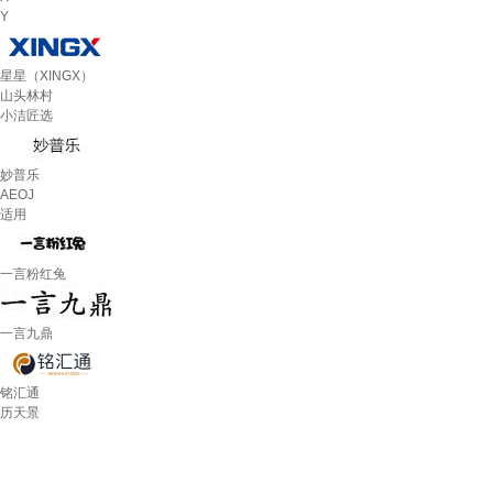
Y
星星（XINGX）
山头林村
小洁匠选
妙普乐
AEOJ
适用
一言粉红兔
一言九鼎
铭汇通
历天景