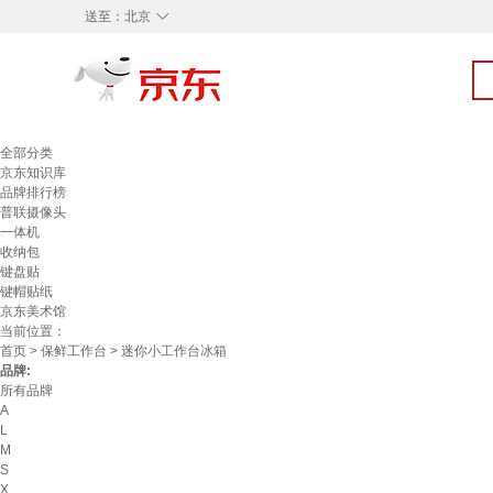
◇
送至：
北京
全部分类
京东知识库
品牌排行榜
普联摄像头
一体机
收纳包
键盘贴
键帽贴纸
京东美术馆
当前位置：
首页
>
保鲜工作台
> 迷你小工作台冰箱
品牌:
所有品牌
A
L
M
S
X