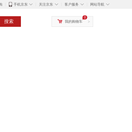
◇
◇
◇
◇
购
手机京东
关注京东
客户服务
网站导航
0
搜索
我的购物车
>