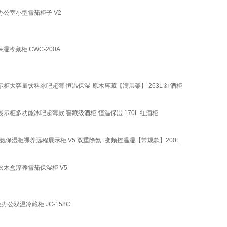
办公室小型雪茄柜子 V2
湿冷藏柜 CWC-200A
示柜大容量饮料冰吧超薄 恒温保湿-原木窖藏【满层架】 263L 红酒柜
示柜多功能冰吧超薄款 窖藏级酒柜-恒温保湿 170L 红酒柜
氨保湿柜裸养远程展示柜 V5 双重除氨+变频控温湿【常规款】200L
松木盒淳养雪茄保湿柜 V5
公双温冷藏柜 JC-158C