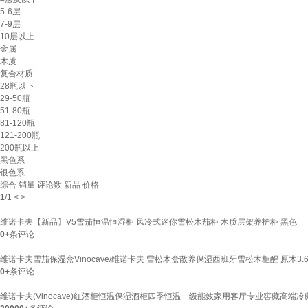
5-6层
7-9层
10层以上
金属
木质
复合材质
28瓶以下
29-50瓶
51-80瓶
81-120瓶
121-200瓶
200瓶以上
黑色系
银色系
综合
销量
评论数
新品
价格
1
/
1
<
>
维诺卡夫【新品】V5雪茄恒温恒湿柜 风冷式迷你雪松木茄柜 木质层架养护柜 黑色
0+
条评论
维诺卡夫雪茄保湿盒Vinocave/维诺卡夫 雪松木盒散养保湿西班牙雪松木柜醒 原木3.6L 尺
0+
条评论
维诺卡夫(Vinocave)红酒柜恒温保湿酒柜四季恒温一级能效家用客厅专业窖藏高端冷藏柜