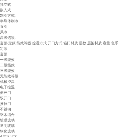
独立式
嵌入式
制冷方式:
半导体制冷
直冷
风冷
高级选项:
变频/定频
能效等级
控温方式
开门方式
箱门材质
层数
层架材质
容量
色系
定频
变频
一级能效
二级能效
三级能效
无能效等级
机械控温
电子控温
侧开门
双开门
推拉门
不锈钢
钢木结合
镀膜玻璃
透明玻璃
钢化玻璃
4层及以下