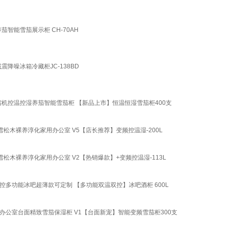
智能雪茄展示柜 CH-70AH
震降噪冰箱冷藏柜JC-138BD
压缩机控温控湿养茄智能雪茄柜 【新品上市】恒温恒湿雪茄柜400支
雪松木裸养淳化家用办公室 V5【店长推荐】变频控温湿-200L
雪松木裸养淳化家用办公室 V2【热销爆款】+变频控温湿-113L
控多功能冰吧超薄款可定制 【多功能双温双控】冰吧酒柜 600L
用办公室台面精致雪茄保湿柜 V1【台面新宠】智能变频雪茄柜300支