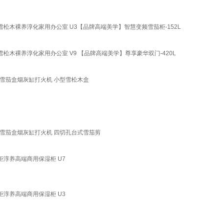
氨雪松木裸养淳化家用办公室 U3【品牌高端美学】智慧变频雪茄柜-152L
雪松木裸养淳化家用办公室 V9 【品牌高端美学】尊享豪华双门-420L
木雪茄盒烟灰缸打火机 小型雪松木盒
木雪茄盒烟灰缸打火机 四切孔台式雪茄剪
柜淳养高端商用保湿柜 U7
柜淳养高端商用保湿柜 U3