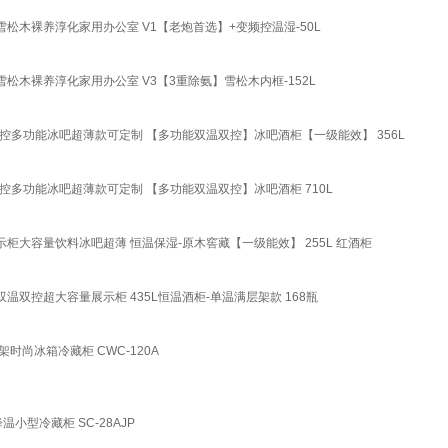
雪松木裸养淳化家用办公室 V1【老炮首选】+变频控温湿-50L
雪松木裸养淳化家用办公室 V3【3重除氨】雪松木内框-152L
双控多功能冰吧超薄款可定制 【多功能双温双控】冰吧酒柜【一级能效】 356L
控多功能冰吧超薄款可定制 【多功能双温双控】冰吧酒柜 710L
示柜大容量饮料冰吧超薄 恒温保湿-原木窖藏【一级能效】 255L 红酒柜
温双控超大容量展示柜 435L恒温酒柜-单温满层架款 168瓶
时尚冰箱冷藏柜 CWC-120A
小型冷藏柜 SC-28AJP