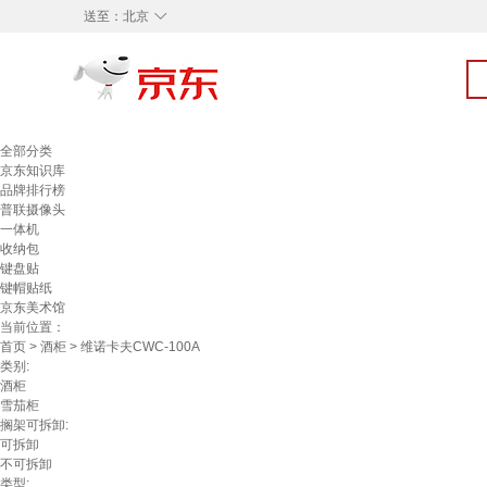
◇
送至：
北京
全部分类
京东知识库
品牌排行榜
普联摄像头
一体机
收纳包
键盘贴
键帽贴纸
京东美术馆
当前位置：
首页
>
酒柜
> 维诺卡夫CWC-100A
类别:
酒柜
雪茄柜
搁架可拆卸:
可拆卸
不可拆卸
类型: