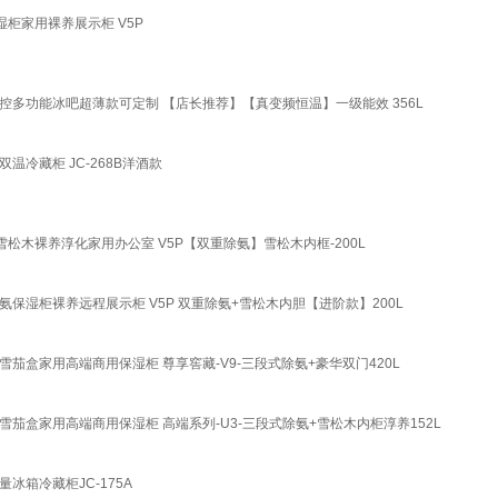
湿柜家用裸养展示柜 V5P
控多功能冰吧超薄款可定制 【店长推荐】【真变频恒温】一级能效 356L
温冷藏柜 JC-268B洋酒款
雪松木裸养淳化家用办公室 V5P【双重除氨】雪松木内框-200L
氨保湿柜裸养远程展示柜 V5P 双重除氨+雪松木内胆【进阶款】200L
茄盒家用高端商用保湿柜 尊享窖藏-V9-三段式除氨+豪华双门420L
雪茄盒家用高端商用保湿柜 高端系列-U3-三段式除氨+雪松木内柜淳养152L
冰箱冷藏柜JC-175A