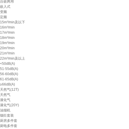
台嵌两用
嵌入式
变频
定频
15m³/min及以下
16m³/min
17m³/min
18m³/min
19m³/min
20m³/min
21m³/min
22m³/min及以上
<50dB(A)
51-55dB(A)
56-60dB(A)
61-65dB(A)
≥66dB(A)
天然气(12T)
天然气
液化气
液化气(20Y)
油烟机
烟灶套装
厨房多件套
厨电多件套