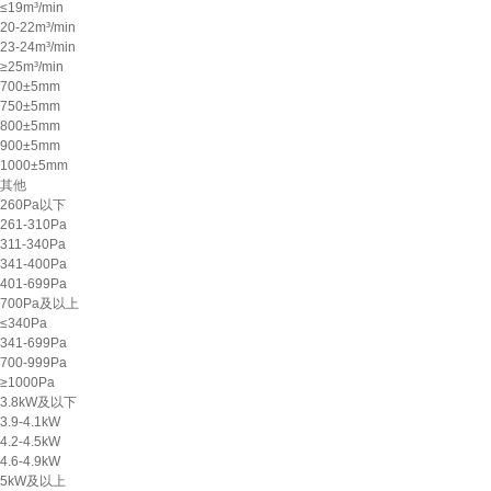
≤19m³/min
20-22m³/min
23-24m³/min
≥25m³/min
700±5mm
750±5mm
800±5mm
900±5mm
1000±5mm
其他
260Pa以下
261-310Pa
311-340Pa
341-400Pa
401-699Pa
700Pa及以上
≤340Pa
341-699Pa
700-999Pa
≥1000Pa
3.8kW及以下
3.9-4.1kW
4.2-4.5kW
4.6-4.9kW
5kW及以上