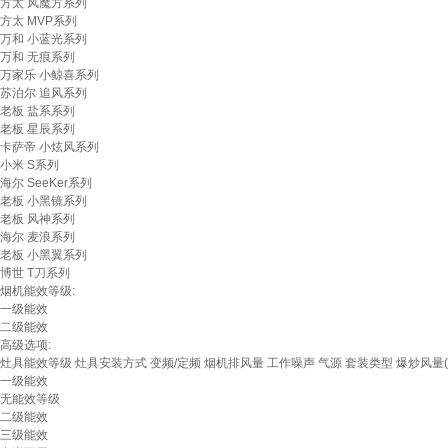
方太 风魔方系列
方太 MVP系列
万和 小蓝光系列
万和 无痕系列
万家乐 小鲸喜系列
苏泊尔 追风系列
老板 盐系系列
老板 星辰系列
卡萨帝 小炫风系列
小米 S系列
海尔 SeeKer系列
老板 小黑镜系列
老板 风神系列
海尔 麦浪系列
老板 小黑翼系列
博世 T刀系列
烟机能效等级:
一级能效
二级能效
高级选项:
灶具能效等级
灶具安装方式
变频/定频
烟机排风量
工作噪声
气源
套装类型
爆炒风量(
一级能效
无能效等级
二级能效
三级能效