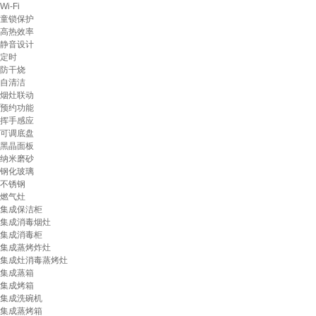
Wi-Fi
童锁保护
高热效率
静音设计
定时
防干烧
自清洁
烟灶联动
预约功能
挥手感应
可调底盘
黑晶面板
纳米磨砂
钢化玻璃
不锈钢
燃气灶
集成保洁柜
集成消毒烟灶
集成消毒柜
集成蒸烤炸灶
集成灶消毒蒸烤灶
集成蒸箱
集成烤箱
集成洗碗机
集成蒸烤箱