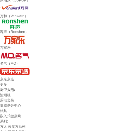
苏泊尔（SUPOR）
万和（Vanward）
容声（Ronshen）
万家乐
名气（MQ）
京东京造
更多
厨卫大电:
油烟机
厨电套装
集成烹饪中心
灶具
嵌入式微蒸烤
系列:
方太 云魔方系列