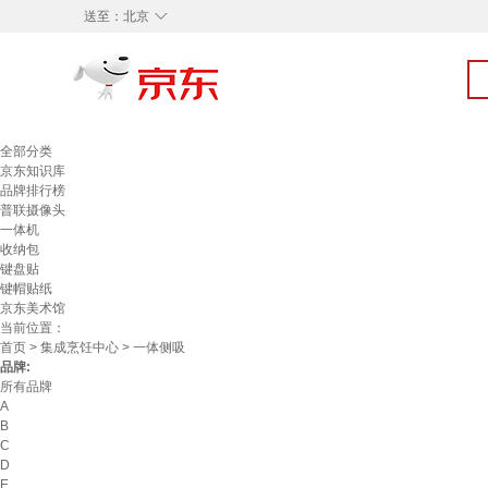
◇
送至：
北京
全部分类
京东知识库
品牌排行榜
普联摄像头
一体机
收纳包
键盘贴
键帽贴纸
京东美术馆
当前位置：
首页
>
集成烹饪中心
> 一体侧吸
品牌:
所有品牌
A
B
C
D
E