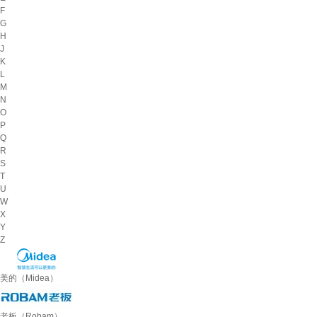
F
G
H
J
K
L
M
N
O
P
Q
R
S
T
U
W
X
Y
Z
美的（Midea）
老板（Robam）