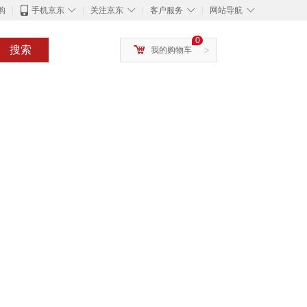
◇
◇
◇
◇
购
手机京东
关注京东
客户服务
网站导航
0
搜索
我的购物车
>