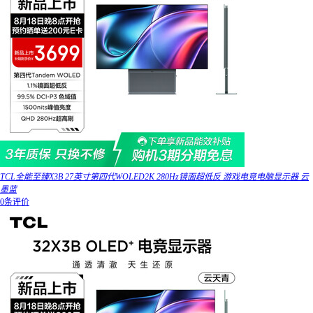
TCL全能至臻X3B 27英寸第四代WOLED2K 280Hz镜面超低反 游戏电竞电脑显示器 云
墨蓝
0条评价