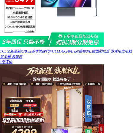
TCL全能至臻X3B 32英寸第四代WOLED4K240Hz双模480Hz镜面超低反 游戏电竞电脑
显示器 云墨蓝
1条评价