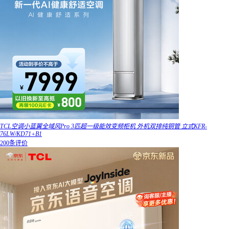
TCL空调小蓝翼全域风Pro 3匹超一级能效变频柜机 外机双排纯铜管 立式KFR-
76LW/KD71+B1
200条评价