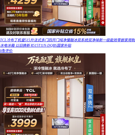
TCL冷布丁机皇515升法式多门四开门纯净慢融冰双系统双净味新一级能效零嵌家用制
冰电冰箱 以旧换新 R515T11N-DQBS国家补贴
0条评价