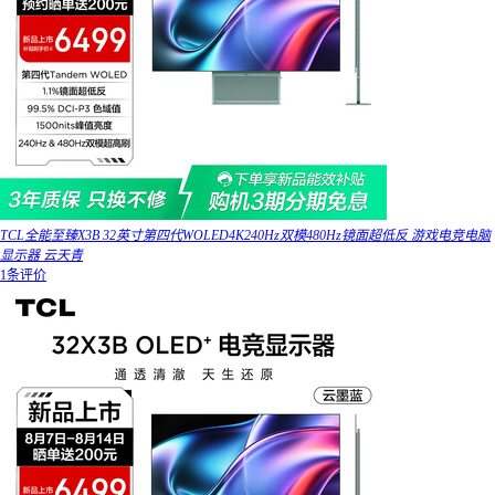
TCL全能至臻X3B 32英寸第四代WOLED4K240Hz双模480Hz镜面超低反 游戏电竞电脑
显示器 云天青
1条评价