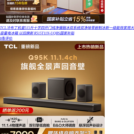
TCL冷布丁机皇515升十字四开门纯净慢融冰双系统双净味零嵌制冰新一级能效家用大
容量电冰箱 以旧换新 R515T11N-UQBS国家补贴
0条评价