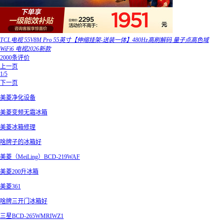
TCL电视 55V8M Pro 55英寸【伸缩挂架-送装一体】480Hz高刷解码 量子点高色域
WiFi6 电视2026新款
2000条评价
上一页
1/5
下一页
美菱净化设备
美菱变频无霜冰箱
美菱冰箱修理
啥牌子的冰箱好
美菱（MeiLing）BCD-219WAF
美菱200升冰箱
美菱361
啥牌三开门冰箱好
三星BCD-265WMRIWZ1