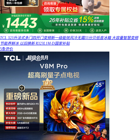
TCL 323升法式多门四开门变频新一级能效风冷无霜33分贝低音冰箱 大容量智慧变频
节能养鲜冰 以旧换新 R323L1M-D国家补贴
5条评价