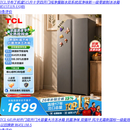
TCL冷布丁机皇515升十字四开门纯净慢融冰双系统双净味新一级零嵌制冰冰箱
R515T11N-UQBS
0条评价
TCL 645升对开门双开门大容量大冷冻冰箱 抗菌净味 双循环 风冷无霜新国标一级能效
以旧换新 R645L1M-S