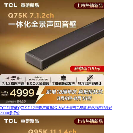
TCL回音壁 Q75K 7.1.2物理声道 B&O 杜比全景声 T和弦 悬浮回声谷设计
20000条评价