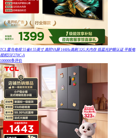
TCL雷鸟电视 55雀4 55英寸 高阶VA屏 144Hz高刷 32G大内存 低蓝光护眼认证 平板电
视机55F270C-A
100000条评价