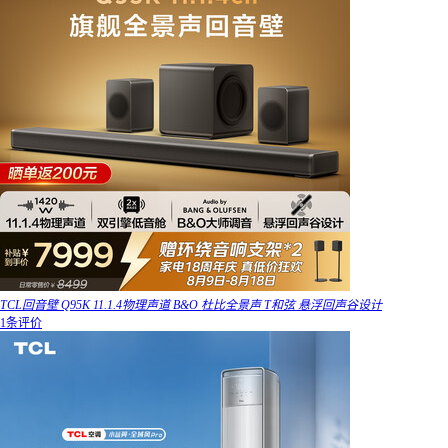
TCL回音壁 Q95K 11.1.4物理声道 B&O 杜比全景声 T和弦 悬浮回声谷设计
1条评价