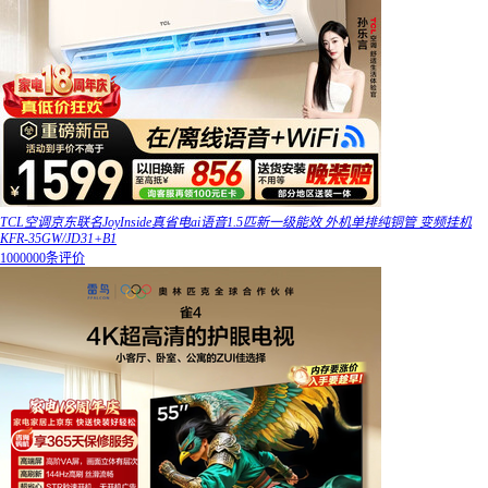
TCL空调京东联名JoyInside真省电ai语音1.5匹新一级能效 外机单排纯铜管 变频挂机
KFR-35GW/JD31+B1
1000000条评价