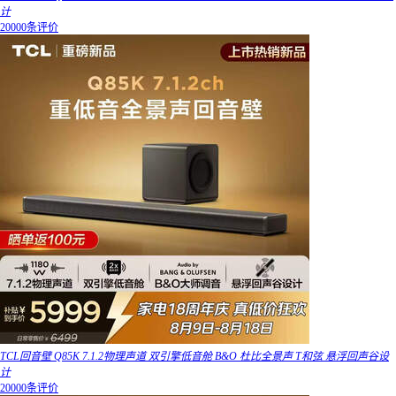
计
20000条评价
TCL回音壁 Q85K 7.1.2物理声道 双引擎低音舱 B&O 杜比全景声 T和弦 悬浮回声谷设
计
20000条评价