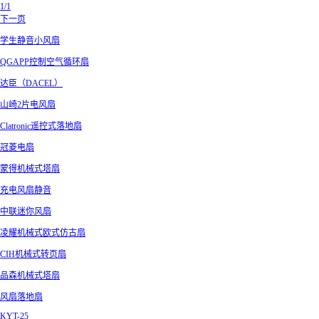
1/1
下一页
学生静音小风扇
QGAPP控制空气循环扇
达臣（DACEL）
山崎2片电风扇
Clatronic遥控式落地扇
冠菱电扇
蒙得机械式塔扇
充电风扇静音
中联迷你风扇
凌耀机械式欧式仿古扇
CIH机械式转页扇
品森机械式塔扇
风扇落地扇
KYT-25