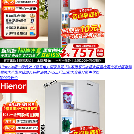
Hienor冰箱一级能效「巨省电」国家补贴15%家用双门冰箱大容量冷藏冷冻分区存储
租房大户型冰箱2026新款 208L278S三门三温/大容量分区中软冻
5000条评价