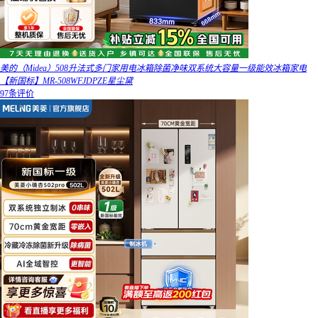
美的（Midea）508升法式多门家用电冰箱除菌净味双系统大容量一级能效冰箱家电
【新国标】MR-508WFJDPZE星尘黛
97条评价