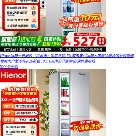
Hienor冰箱一级能效「巨省电」国家补贴15%家用双门冰箱大容量冷藏冷冻分区存储
租房大户型冰箱2026新款 108L188净化升级除味/保鲜更高效
5000条评价