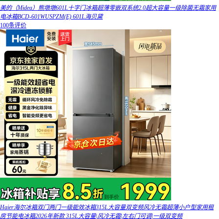
美的（Midea）熊墩墩601L十字门冰箱超薄零嵌双系统2.0超大容量一级除菌无霜家用
电冰箱BCD-601WUSPZM(E) 601L海贝黛
100条评价
Haier海尔冰箱双门两门一级能效冰箱315L大容量双变频风冷无霜超薄小户型家用租
房节能电冰箱2026年新款 315L大容量|风冷无霜|左右门可调|一级双变频