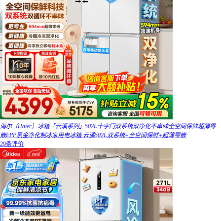
海尔（Haier）冰箱「云溪系列」502L十字门双系统双净化不串味全空间保鲜超薄零
嵌EPP黑金净化制冰家用电冰箱 云溪502L双系统+全空间保鲜+超薄零嵌
29条评价