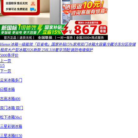
Hienor冰箱一级能效「巨省电」国家补贴15%家用双门冰箱大容量冷藏冷冻分区存储
租房大户型冰箱2026新款 258L318奢华顶配/装防电墙保护
5000条评价
上一页
1/5
下一页
云米冰箱多门
曰樱冰箱
志高冰箱406
双门冰箱 双门
松下冰箱56s1
三星彩钢冰箱
三星冰箱8150