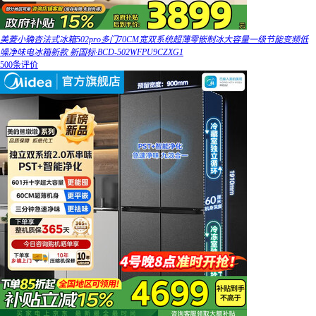
美菱小确杏法式冰箱502pro多门70CM宽双系统超薄零嵌制冰大容量一级节能变频低
噪净味电冰箱新款 新国标·BCD-502WFPU9CZXG1
500条评价