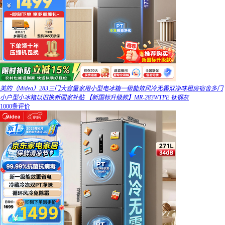
美的（Midea）283三门大容量家用小型电冰箱一级能效风冷无霜双净味租房宿舍多门
小户型小冰箱以旧换新国家补贴 【新国标升级款】MR-283WTPE 钛钢灰
1000条评价