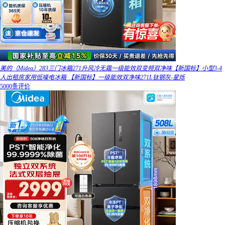
美的（Midea）283三门冰箱271升风冷无霜一级能效双变频双净味【新国标】小型3-4
人出租房家用低噪电冰箱 【新国标】一级能效双净味271L钛钢灰-星烁
5000条评价