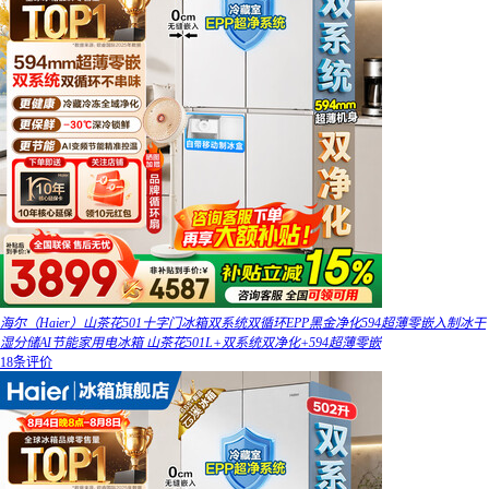
海尔（Haier）山茶花501十字门冰箱双系统双循环EPP黑金净化594超薄零嵌入制冰干
湿分储AI节能家用电冰箱 山茶花501L+双系统双净化+594超薄零嵌
18条评价