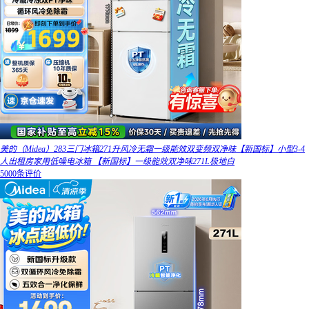
美的（Midea）283三门冰箱271升风冷无霜一级能效双变频双净味【新国标】小型3-4
人出租房家用低噪电冰箱 【新国标】一级能效双净味271L极地白
5000条评价