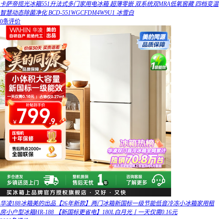
卡萨帝揽光冰箱551升法式多门家用电冰箱 超薄零嵌 双系统双MRA低氧窖藏 四档变温
智慧动态除菌净化 BCD-551WGCFDM4W9U1 冰雪白
0条评价
华凌188冰箱美的出品【26年新款】两门冰箱新国标一级节能低音冷冻小冰箱家用租
房小户型冰箱HR-188 【新国标更省电】180L白月光丨一天仅需0.16元