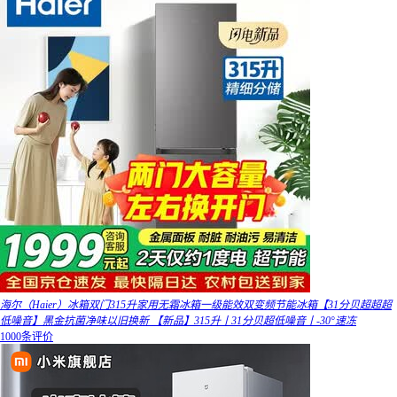
海尔（Haier）冰箱双门315升家用无霜冰箱一级能效双变频节能冰箱【31分贝超超超
低噪音】黑金抗菌净味以旧换新 【新品】315升丨31分贝超低噪音丨-30°速冻
1000条评价