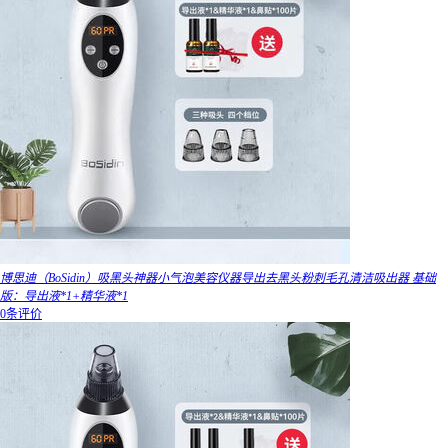
博思迪（BoSidin）吸黑头神器小气泡美容仪器导出去黑头粉刺毛孔清洁吸出器 基础
版：导出液*1+精华液*1
0条评价