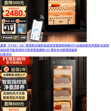
富客（FUKE）60C 雪茄柜压缩机恒温恒湿雪茄柜除氨WIFI远程控制天然雪松木层架
指纹锁节能变频风冷家用雪茄烟柜 60C雪松木内胆雪茄篮款
83条评价