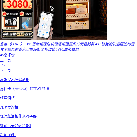
富客（FUKE）138C雪茄柜压缩机恒温恒湿柜风冷无霜除氨WiFi智能物联远程控制雪
松木层架醇养家用雪茄柜带指纹锁 138C醒茄盒款
45条评价
上一页
1/5
下一页
高端实木压缩酒柜
馬仕卡（muskka）ECTW18718
红酒酒柜
凡萨帝冷柜
恒温红酒柜什么牌子好
维诺卡夫CWC-108J
新朝 酒柜