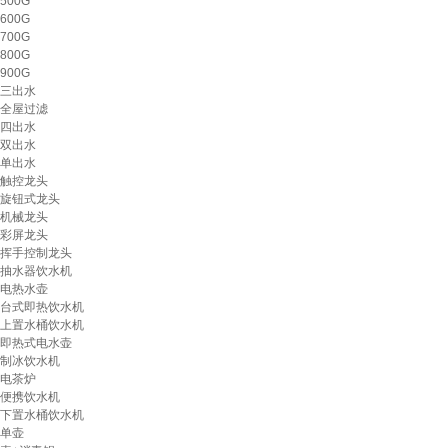
500G
600G
700G
800G
900G
三出水
全屋过滤
四出水
双出水
单出水
触控龙头
旋钮式龙头
机械龙头
彩屏龙头
挥手控制龙头
抽水器饮水机
电热水壶
台式即热饮水机
上置水桶饮水机
即热式电水壶
制冰饮水机
电茶炉
便携饮水机
下置水桶饮水机
单壶