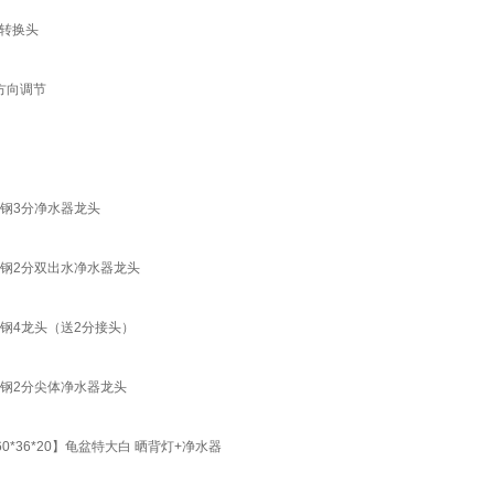
转换头
方向调节
锈钢3分净水器龙头
锈钢2分双出水净水器龙头
锈钢4龙头（送2分接头）
锈钢2分尖体净水器龙头
*36*20】龟盆特大白 晒背灯+净水器