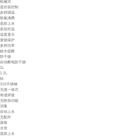
机械式
遥控器控制
多档调温
除氯沸腾
底部上水
多段控温
温度显示
童锁保护
多档功率
缺水提醒
防干烧
自动断电防干烧
1L
1.2L
钛
316不锈钢
无缝一体式
有缝焊接
无附加功能
消毒
自动上水
无配件
蒸格
水管
底部上水