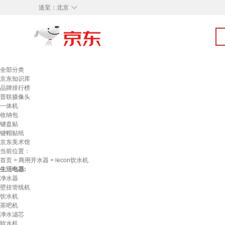
◇
送至：
北京
全部分类
京东知识库
品牌排行榜
普联摄像头
一体机
收纳包
键盘贴
键帽贴纸
京东美术馆
当前位置：
首页
>
商用开水器
> lecon饮水机
生活电器:
净水器
壁挂管线机
饮水机
茶吧机
净水滤芯
软水机