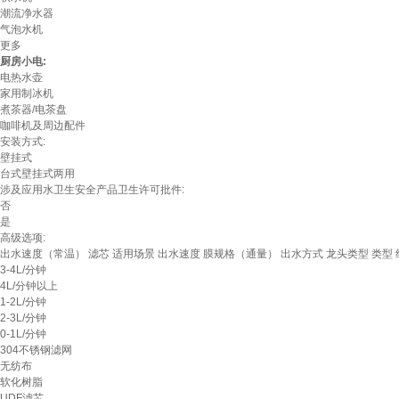
潮流净水器
气泡水机
更多
厨房小电:
电热水壶
家用制冰机
煮茶器/电茶盘
咖啡机及周边配件
安装方式:
壁挂式
台式壁挂式两用
涉及应用水卫生安全产品卫生许可批件:
否
是
高级选项:
出水速度（常温）
滤芯
适用场景
出水速度
膜规格（通量）
出水方式
龙头类型
类型
3-4L/分钟
4L/分钟以上
1-2L/分钟
2-3L/分钟
0-1L/分钟
304不锈钢滤网
无纺布
软化树脂
UDF滤芯