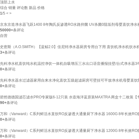
顶部上水
综合
销量
评论数
新品
价格
1
/
5
<
>
京东京造净水器飞跃1400 8年陶氏反渗透RO水路抑菌 UV杀菌0阻垢剂母婴直饮净水
50000+
条评论
自营
史密斯（A.O.SMITH）【蓝鲸2.0】佳尼特净水器厨房专用台下用 直饮机净水机饮水机家
3+
条评论
先科净水机直饮纯水机温控净饮一体机自吸增压三水出口语音播报挂壁/台式净水器3年
0+
条评论
先科净水器水过滤器家用自来水净化直饮五级超滤厨房可壁挂可平放净水机母婴直饮除
0+
条评论
碧然德德国滤芯滤水PRO专家版6-12只装 水壶海洋蓝原装MAXTRA 两盒十二枚装【
90+
条评论
万和（Vanward）C系列鲜活水直饮RO反渗透大通量厨下净水器 1600G 8年长效RO
0+
条评论
万和（Vanward）C系列鲜活水直饮RO反渗透大通量厨下净水器 1200G 8年长效RO
0+
条评论