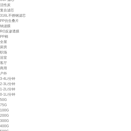
活性炭
复合滤芯
316L不锈钢滤芯
PP仿生叠片
纳滤膜
RO反渗透膜
PP棉
全屋
厨房
职场
浴室
客厅
商用
户外
3-4L/分钟
2-3L/分钟
1-2L/分钟
0-1L/分钟
50G
75G
100G
200G
300G
400G