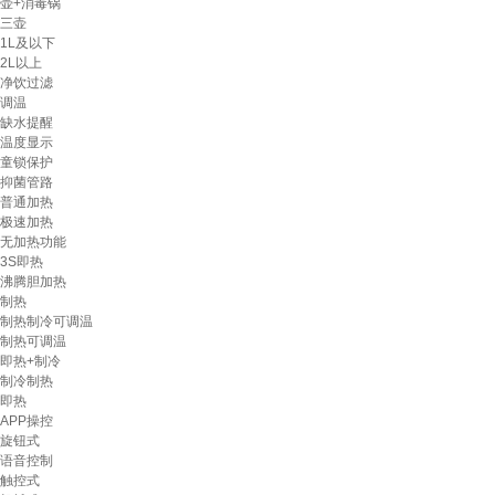
壶+消毒锅
三壶
1L及以下
2L以上
净饮过滤
调温
缺水提醒
温度显示
童锁保护
抑菌管路
普通加热
极速加热
无加热功能
3S即热
沸腾胆加热
制热
制热制冷可调温
制热可调温
即热+制冷
制冷制热
即热
APP操控
旋钮式
语音控制
触控式