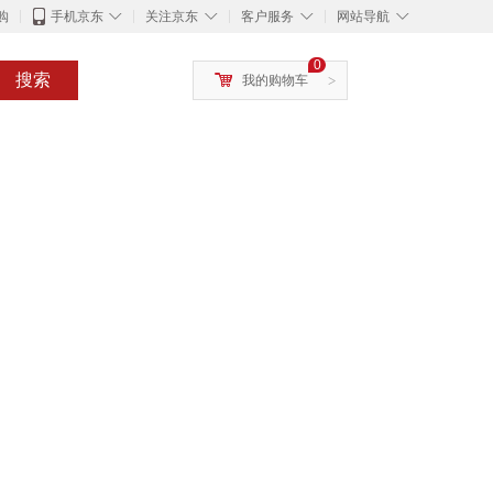
◇
◇
◇
◇
购
手机京东
关注京东
客户服务
网站导航
0
搜索
我的购物车
>