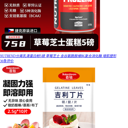
NUTREND分离乳清蛋白粉5磅 草莓芝士 含谷氨酰胺维B6复合消化酶 增肌塑形
36条评价