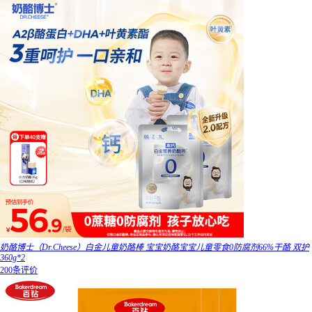
奶酪博士（Dr.Cheese）白金儿童奶酪棒 宝宝奶酪宝宝儿童零食0防腐剂66%干酪 双护
360g*2
200条评价