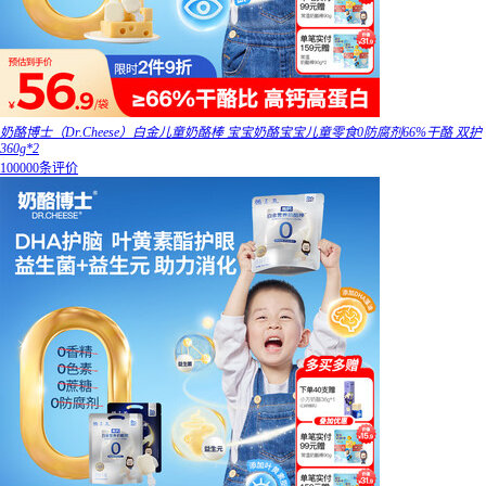
奶酪博士（Dr.Cheese）白金儿童奶酪棒 宝宝奶酪宝宝儿童零食0防腐剂66%干酪 双护
360g*2
100000条评价