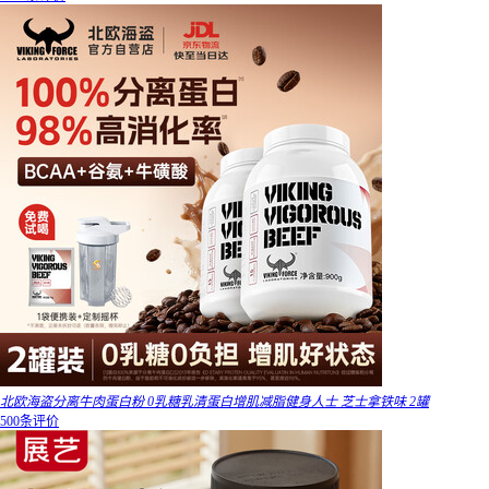
北欧海盗分离牛肉蛋白粉 0乳糖乳清蛋白增肌减脂健身人士 芝士拿铁味 2罐
500条评价