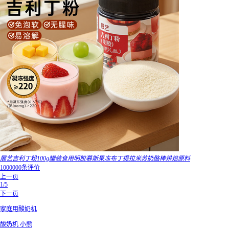
展艺吉利丁粉100g罐装食用明胶慕斯果冻布丁提拉米苏奶酪棒烘焙原料
1000000条评价
上一页
1/5
下一页
家庭用酸奶机
酸奶机 小熊