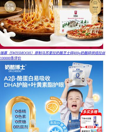
瑞慕（SWISSMOOH）原制马苏里拉奶酪芝士碎400g奶酪碎烘焙拉丝
100000条评价