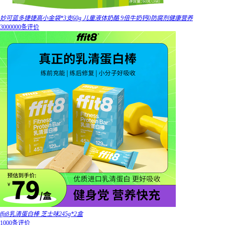
妙可蓝多捷捷高小金袋*3支60g 儿童液体奶酪 9倍牛奶钙0防腐剂健康营养
3000000条评价
ffit8乳清蛋白棒 芝士味245g*2盒
1000条评价