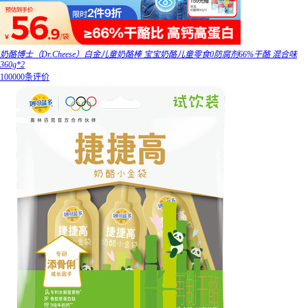
奶酪博士（Dr.Cheese）白金儿童奶酪棒 宝宝奶酪儿童零食0防腐剂66%干酪 混合味
360g*2
100000条评价