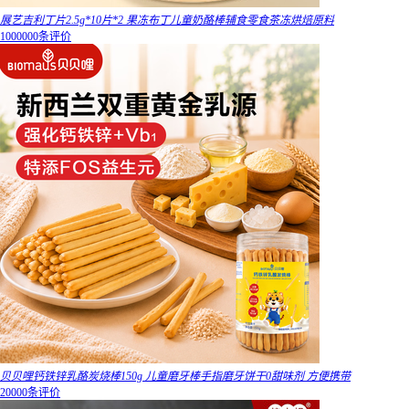
展艺吉利丁片2.5g*10片*2 果冻布丁儿童奶酪棒辅食零食茶冻烘焙原料
1000000条评价
贝贝哩钙铁锌乳酪炭烧棒150g 儿童磨牙棒手指磨牙饼干0甜味剂 方便携带
20000条评价