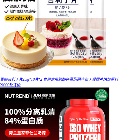
百钻吉利丁片2.5g*10片*2 食用家用奶酪棒慕斯果冻布丁凝固片烘焙原料
20000条评价