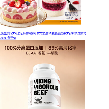
百钻吉利丁片25g食用明胶片家用奶酪棒慕斯蛋糕布丁材料烘焙原料
20000条评价