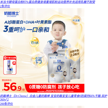
米当卡酵母蛋白粉85%蛋白质健身增重增肌粉运动营养补充适用乳糖不耐受
2条评价
奶酪博士（Dr.Cheese）白金儿童奶酪棒 宝宝奶酪宝宝儿童零食0防腐剂66%干酪 双护
360g*2
200条评价