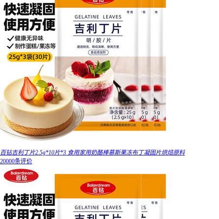
百钻吉利丁片2.5g*10片*3 食用家用奶酪棒慕斯果冻布丁凝固片烘焙原料
20000条评价