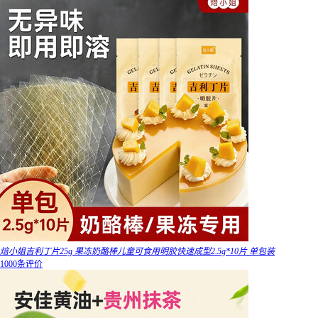
焙小姐吉利丁片25g 果冻奶酪棒儿童可食用明胶快速成型2.5g*10片 单包装
1000条评价