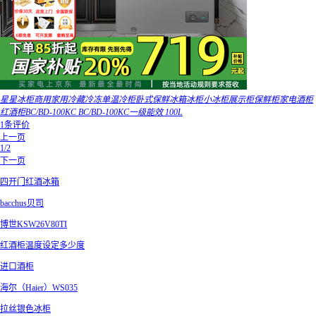
星星冰柜商用家用冷藏冷冻单温冷柜卧式保鲜冰箱冰柜小冰柜展示柜保鲜柜家电酒柜
红酒柜BC/BD-100KC BC/BD-100KC一级能效 100L
1条评价
上一页
1/2
下一页
四开门红酒冰箱
bacchus贝司
博世KSW26V80TI
红酒柜温度设定多少度
进口酒柜
海尔（Haier）WS035
拉丝银色冰柜