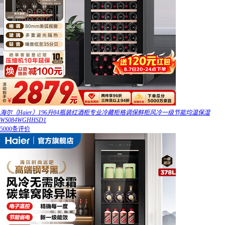
海尔（Haier）196升84瓶装红酒柜专业冷藏柜格调保鲜柜风冷一级节能均温保湿
WS084WGHHSD1
5000条评价