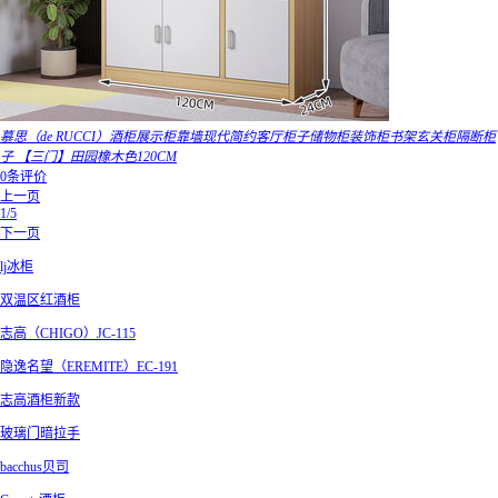
慕思（de RUCCI）酒柜展示柜靠墙现代简约客厅柜子储物柜装饰柜书架玄关柜隔断柜
子 【三门】田园橡木色120CM
0条评价
上一页
1/5
下一页
lj冰柜
双温区红酒柜
志高（CHIGO）JC-115
隐逸名望（EREMITE）EC-191
志高酒柜新款
玻璃门暗拉手
bacchus贝司