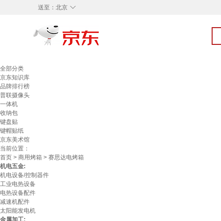
◇
送至：
北京
全部分类
京东知识库
品牌排行榜
普联摄像头
一体机
收纳包
键盘贴
键帽贴纸
京东美术馆
当前位置：
首页
>
商用烤箱
> 赛思达电烤箱
机电五金:
机电设备/控制器件
工业电热设备
电热设备配件
减速机配件
太阳能发电机
金属加工: