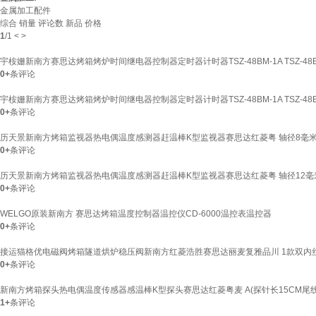
金属加工配件
综合
销量
评论数
新品
价格
1
/
1
<
>
宇桉姗新南方赛思达烤箱烤炉时间继电器控制器定时器计时器TSZ-48BM-1A TSZ-48B
0+
条评论
宇桉姗新南方赛思达烤箱烤炉时间继电器控制器定时器计时器TSZ-48BM-1A TSZ-48BM
0+
条评论
历天景新南方烤箱监视器热电偶温度感测器赶温棒K型监视器赛思达红菱粤 轴径8毫
0+
条评论
历天景新南方烤箱监视器热电偶温度感测器赶温棒K型监视器赛思达红菱粤 轴径12毫
0+
条评论
WELGO原装新南方 赛思达烤箱温度控制器温控仪CD-6000温控表温控器
0+
条评论
接运猫格优电磁阀烤箱隧道烘炉稳压阀新南方红菱浩胜赛思达丽麦复雅品川 1款双内丝
0+
条评论
新南方烤箱探头热电偶温度传感器感温棒K型探头赛思达红菱粤麦 A(探针长15CM尾线长
1+
条评论