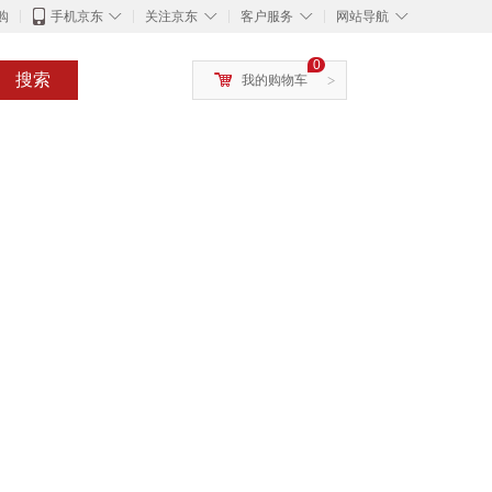
◇
◇
◇
◇
购
手机京东
关注京东
客户服务
网站导航
0
搜索
我的购物车
>